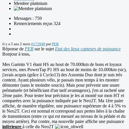
Membre platinium
Messages : 759
Remerciements reçus 324
il y a 5 ans 2 mois
#172949
par
PEB
Réponse de
PEB
sur le sujet
Etat des lieux capteurs de puissance
Bonjour à tous,
Mes Garmin V1 étant HS au bout de 70.000km de bons et loyaux
services, mes PowerTap P1 HS au bout de moins de 10.000km (sic),
j'avais acquis (grâce à Cyclo13) des Assomia Duo dont je suis très
content. Ayant plusieurs vélo, je passais mon temps à les monter/
démonter (sans le moindre soucis). Mais pour prévenir une usure
prématurée (et bénéficiant d'un tarif avantageux), j'en ai racheté une
2ème paire. Pour tester leur précision je les ai monté sur mon HT et
comparées avec la puissance indiquée par le Neo2T. Ma 1ère paire
affiche, de manière régulière, une puissance supérieure de 4 à 5% vs
le Neo2T. Ceci est normal et correspond aux pertes liées à la chaîne
de transmission (entre ce qui est mesuré au niveau de la pédale et du
moyeu arrière). Par contre, ma nouvelle paire affiche une puissance
inférieure
à celle du Neo2T