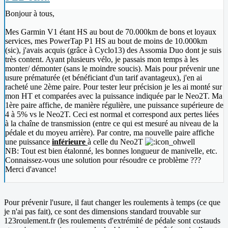
Bonjour à tous,
Mes Garmin V1 étant HS au bout de 70.000km de bons et loyaux
services, mes PowerTap P1 HS au bout de moins de 10.000km
(sic), j'avais acquis (grâce à Cyclo13) des Assomia Duo dont je suis
très content. Ayant plusieurs vélo, je passais mon temps à les
monter/ démonter (sans le moindre soucis). Mais pour prévenir une
usure prématurée (et bénéficiant d'un tarif avantageux), j'en ai
racheté une 2ème paire. Pour tester leur précision je les ai monté sur
mon HT et comparées avec la puissance indiquée par le Neo2T. Ma
1ère paire affiche, de manière régulière, une puissance supérieure de
4 à 5% vs le Neo2T. Ceci est normal et correspond aux pertes liées
à la chaîne de transmission (entre ce qui est mesuré au niveau de la
pédale et du moyeu arrière). Par contre, ma nouvelle paire affiche
une puissance
inférieure
à celle du Neo2T
NB: Tout est bien étalonné, les bonnes longueur de manivelle, etc.
Connaissez-vous une solution pour résoudre ce problème ???
Merci d'avance!
Pour prévenir l'usure, il faut changer les roulements à temps (ce que
je n'ai pas fait), ce sont des dimensions standard trouvable sur
123roulement.fr (les roulements d'extrémité de pédale sont costauds