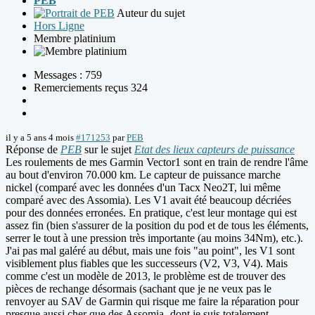
PEB
Auteur du sujet
Hors Ligne
Membre platinium
Messages : 759
Remerciements reçus 324
il y a 5 ans 4 mois
#171253
par
PEB
Réponse de
PEB
sur le sujet
Etat des lieux capteurs de puissance
Les roulements de mes Garmin Vector1 sont en train de rendre l'âme
au bout d'environ 70.000 km. Le capteur de puissance marche
nickel (comparé avec les données d'un Tacx Neo2T, lui même
comparé avec des Assomia). Les V1 avait été beaucoup décriées
pour des données erronées. En pratique, c'est leur montage qui est
assez fin (bien s'assurer de la position du pod et de tous les éléments,
serrer le tout à une pression très importante (au moins 34Nm), etc.).
J'ai pas mal galéré au début, mais une fois "au point", les V1 sont
visiblement plus fiables que les successeurs (V2, V3, V4). Mais
comme c'est un modèle de 2013, le problème est de trouver des
pièces de rechange désormais (sachant que je ne veux pas le
renvoyer au SAV de Garmin qui risque me faire la réparation pour
presque aussi cher que des Assomia -dont je suis totalement