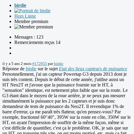
birdie
Hors Ligne
Membre premium
Messages : 123
Remerciements reçus 14
il y a 5 ans 2 mois
#172955
par
birdie
Réponse de
birdie
sur le sujet
Etat des lieux capteurs de puissance
Personnellement, j'ai un capteur Powertap G3 depuis 2013 dont je
suis très content. Depuis le début de cette année, j'utilise aussi un
HT Neo2T et j'avoue que la puissance fournie sur le HT, à
"sensation" identique, est nettement plus faible que sur la route. Le
G3 étant dans le moyeu de la roue arrière, je ne peux pas mesurer
simultanément la puissance par les 2 capteurs et je suis donc
demandeur de tests de puissance du Neo2T. Il revendique 1% de
barre d'erreur, ça me paraît très flatteur, qu'en pensez-vous? Par
exemple, fractionné 60"40", 395W sur la route en côte, 350W sur le
HT, en ayant l'impression de souffrir de la même façon, même si
c'est difficile de quantifier, c'est ça le problème. OK, je sais que sur
un HT, on transpire très vite, on est moins motivé, etc, mais ça fait