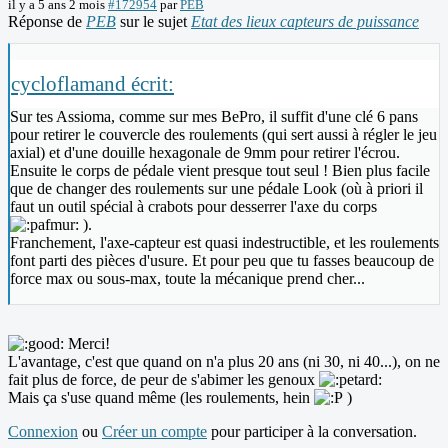
il y a 5 ans 2 mois
#172954
par
PEB
Réponse de
PEB
sur le sujet
Etat des lieux capteurs de puissance
cycloflamand écrit:
Sur tes Assioma, comme sur mes BePro, il suffit d'une clé 6 pans
pour retirer le couvercle des roulements (qui sert aussi à régler le jeu
axial) et d'une douille hexagonale de 9mm pour retirer l'écrou.
Ensuite le corps de pédale vient presque tout seul ! Bien plus facile
que de changer des roulements sur une pédale Look (où à priori il
faut un outil spécial à crabots pour desserrer l'axe du corps
).
Franchement, l'axe-capteur est quasi indestructible, et les roulements
font parti des pièces d'usure. Et pour peu que tu fasses beaucoup de
force max ou sous-max, toute la mécanique prend cher...
Merci!
L'avantage, c'est que quand on n'a plus 20 ans (ni 30, ni 40...), on ne
fait plus de force, de peur de s'abimer les genoux
Mais ça s'use quand même (les roulements, hein
)
Connexion
ou
Créer un compte
pour participer à la conversation.