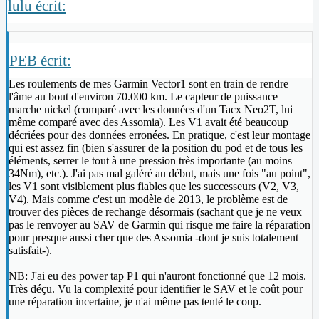
lulu écrit:
PEB écrit:
Les roulements de mes Garmin Vector1 sont en train de rendre
l'âme au bout d'environ 70.000 km. Le capteur de puissance
marche nickel (comparé avec les données d'un Tacx Neo2T, lui
même comparé avec des Assomia). Les V1 avait été beaucoup
décriées pour des données erronées. En pratique, c'est leur montage
qui est assez fin (bien s'assurer de la position du pod et de tous les
éléments, serrer le tout à une pression très importante (au moins
34Nm), etc.). J'ai pas mal galéré au début, mais une fois "au point",
les V1 sont visiblement plus fiables que les successeurs (V2, V3,
V4). Mais comme c'est un modèle de 2013, le problème est de
trouver des pièces de rechange désormais (sachant que je ne veux
pas le renvoyer au SAV de Garmin qui risque me faire la réparation
pour presque aussi cher que des Assomia -dont je suis totalement
satisfait-).
NB: J'ai eu des power tap P1 qui n'auront fonctionné que 12 mois.
Très déçu. Vu la complexité pour identifier le SAV et le coût pour
une réparation incertaine, je n'ai même pas tenté le coup.