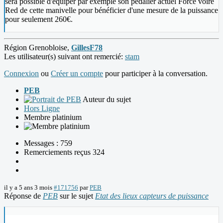
sera possible d'équiper par exemple son pédalier actuel Force voire
Red de cette manivelle pour bénéficier d'une mesure de la puissance
pour seulement 260€.
Région Grenobloise,
GillesF78
Les utilisateur(s) suivant ont remercié:
stam
Connexion
ou
Créer un compte
pour participer à la conversation.
PEB
Auteur du sujet
Hors Ligne
Membre platinium
Messages : 759
Remerciements reçus 324
il y a 5 ans 3 mois
#171756
par
PEB
Réponse de
PEB
sur le sujet
Etat des lieux capteurs de puissance