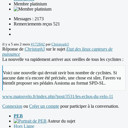
Membre platinium
Messages : 2173
Remerciements reçus 521
il y a 5 ans 2 mois
#172842
par
Christoph3
Réponse de
Christoph3
sur le sujet
Etat des lieux capteurs de
puissance
La nouvelle va rapidement arriver aux oreilles de tous les cyclistes :
Voici une nouvelle qui devrait ravir bon nombre de cyclistes. Si
aucune date n'a encore été précisée, une chose est sûre, Favero va
bientôt proposer ses pédales Assioma au format SPD-SL.
www.matosvelo.fr/index.php?post/3531/les-echos-du-velo-11
Connexion
ou
Créer un compte
pour participer à la conversation.
PEB
Auteur du sujet
Hors Ligne