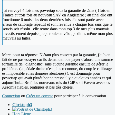
j'ai renvoyé 4 fois mes powertap sous la garantie de 2ans ( 1fois en
France et trois fois au nouveau SAV en Angleterre ) au final elle ont
fonctionné 6 mois , les deux dernières fois elle sont partie avec
erreur de calibrage répétitif et sont revenue a chaque fois sans que le
soucis soit résolu . elle rentre dans mon top 3 de mes plus mauvais
investissement depuis que je roule en vélo , je dirais même mon plus
mauvais au faites.
Merci pour ta réponse. N'étant plus couvert par la garantie, j'ai bien
fait de ne pas essayer car ils demandent de payer d'abord une somme
forfaitaire de "diagnostic" sans aucune garantie ensuite de gérer le
problème. (la pédale droite n'est plus reconnue, du coup le calibrage
est impossible et les données aléatoires) C'est dommage pour
powertap qui avait plutôt bonne presse il y a quelques années et qui
aujourd'hui... Bref, les nouveaux rois du CdP sont Favero avec des
Assomia fiables, pratiques et pas très chères.
Connexion
ou
Créer un compte
pour participer à la conversation.
Christoph3
Hors Ligne