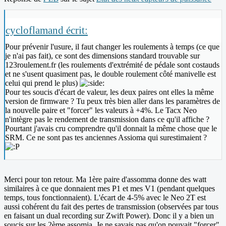
cycloflamand écrit:
Pour prévenir l'usure, il faut changer les roulements à temps (ce que
je n'ai pas fait), ce sont des dimensions standard trouvable sur
123roulement.fr (les roulements d'extrémité de pédale sont costauds
et ne s'usent quasiment pas, le double roulement côté manivelle est
celui qui prend le plus)
Pour tes soucis d'écart de valeur, les deux paires ont elles la même
version de firmware ? Tu peux très bien aller dans les paramètres de
la nouvelle paire et "forcer" les valeurs à +4%. Le Tacx Neo
n'intègre pas le rendement de transmission dans ce qu'il affiche ?
Pourtant j'avais cru comprendre qu'il donnait la même chose que le
SRM. Ce ne sont pas tes anciennes Assioma qui surestimaient ?
Merci pour ton retour. Ma 1ère paire d'assomma donne des watt
similaires à ce que donnaient mes P1 et mes V1 (pendant quelques
temps, tous fonctionnaient). L'écart de 4-5% avec le Neo 2T est
aussi cohérent du fait des pertes de transmission (observées par tous
en faisant un dual recording sur Zwift Power). Donc il y a bien un
soucis sur les 2ème assomia. Je ne savais pas qu'on pouvait "forcer"