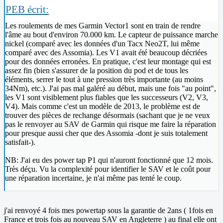
PEB écrit:
Les roulements de mes Garmin Vector1 sont en train de rendre
l'âme au bout d'environ 70.000 km. Le capteur de puissance marche
nickel (comparé avec les données d'un Tacx Neo2T, lui même
comparé avec des Assomia). Les V1 avait été beaucoup décriées
pour des données erronées. En pratique, c'est leur montage qui est
assez fin (bien s'assurer de la position du pod et de tous les
éléments, serrer le tout à une pression très importante (au moins
34Nm), etc.). J'ai pas mal galéré au début, mais une fois "au point",
les V1 sont visiblement plus fiables que les successeurs (V2, V3,
V4). Mais comme c'est un modèle de 2013, le problème est de
trouver des pièces de rechange désormais (sachant que je ne veux
pas le renvoyer au SAV de Garmin qui risque me faire la réparation
pour presque aussi cher que des Assomia -dont je suis totalement
satisfait-).
NB: J'ai eu des power tap P1 qui n'auront fonctionné que 12 mois.
Très déçu. Vu la complexité pour identifier le SAV et le coût pour
une réparation incertaine, je n'ai même pas tenté le coup.
j'ai renvoyé 4 fois mes powertap sous la garantie de 2ans ( 1fois en
France et trois fois au nouveau SAV en Angleterre ) au final elle ont