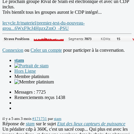
Le prochain groupe Rival de Sram est électronique et avec un CDP
inclus.
Très bientôt tous les groupes auront le CDP intégré...
lecycle.fr/materiel/premier-test-du-nouveau-
grou...6WxF9cJ4HpzxZmO_-PSU
Connexion
ou
Créer un compte
pour participer à la conversation.
stam
Hors Ligne
Membre platinium
Messages : 7725
Remerciements reçus 1438
il y a 5 ans 3 mois
#171751
par
stam
Réponse de
stam
sur le sujet
Etat des lieux capteurs de puissance
Un pédalier cdp à 360€, c'est un sacré coup... Qui plus est avec les