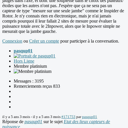
jauges dans l'axe, et donc une souplesse dans le choix des plateaux/
étoiles que les autres n'ont pas. J'espère que ça ne sera pas un
capteur de type "mesure sur une seule jambe" comme le Inspider de
Rotor. Je n'y connais rien en électronique, mais je n'ai jamais
compris pourquoi il leur fallait 2 sites de mesure pour évaluer la
puissance totale avec le 2Inpower, alors que le Inpower simple ne
mesurait que la jambe gauche.
Connexion
ou
Créer un compte
pour participer à la conversation.
pasqup01
Hors Ligne
Membre platinium
Messages : 3195
Remerciements reçus 833
il y a 5 ans 3 mois
-
il y a 5 ans 3 mois
#171753
par
pasqup01
Réponse de
pasqup01
sur le sujet
Etat des lieux capteurs de
puissance