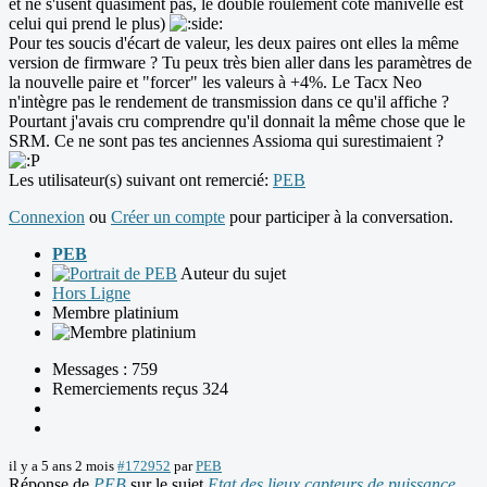
et ne s'usent quasiment pas, le double roulement côté manivelle est
celui qui prend le plus)
Pour tes soucis d'écart de valeur, les deux paires ont elles la même
version de firmware ? Tu peux très bien aller dans les paramètres de
la nouvelle paire et "forcer" les valeurs à +4%. Le Tacx Neo
n'intègre pas le rendement de transmission dans ce qu'il affiche ?
Pourtant j'avais cru comprendre qu'il donnait la même chose que le
SRM. Ce ne sont pas tes anciennes Assioma qui surestimaient ?
Les utilisateur(s) suivant ont remercié:
PEB
Connexion
ou
Créer un compte
pour participer à la conversation.
PEB
Auteur du sujet
Hors Ligne
Membre platinium
Messages : 759
Remerciements reçus 324
il y a 5 ans 2 mois
#172952
par
PEB
Réponse de
PEB
sur le sujet
Etat des lieux capteurs de puissance