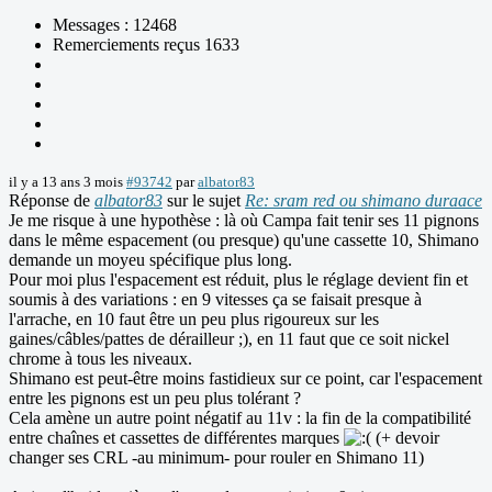
Messages : 12468
Remerciements reçus 1633
il y a 13 ans 3 mois
#93742
par
albator83
Réponse de
albator83
sur le sujet
Re: sram red ou shimano duraace
Je me risque à une hypothèse : là où Campa fait tenir ses 11 pignons
dans le même espacement (ou presque) qu'une cassette 10, Shimano
demande un moyeu spécifique plus long.
Pour moi plus l'espacement est réduit, plus le réglage devient fin et
soumis à des variations : en 9 vitesses ça se faisait presque à
l'arrache, en 10 faut être un peu plus rigoureux sur les
gaines/câbles/pattes de dérailleur ;), en 11 faut que ce soit nickel
chrome à tous les niveaux.
Shimano est peut-être moins fastidieux sur ce point, car l'espacement
entre les pignons est un peu plus tolérant ?
Cela amène un autre point négatif au 11v : la fin de la compatibilité
entre chaînes et cassettes de différentes marques
(+ devoir
changer ses CRL -au minimum- pour rouler en Shimano 11)