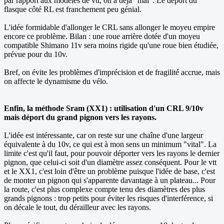
par rapport aux modèles de vtt, on a déjà "mal". Le déport du
flasque côté RL est franchement peu génial.
L'idée formidable d'allonger le CRL sans allonger le moyeu empire
encore ce problème. Bilan : une roue arrière dotée d'un moyeu
compatible Shimano 11v sera moins rigide qu'une roue bien étudiée,
prévue pour du 10v.
Bref, on évite les problèmes d'imprécision et de fragilité accrue, mais
on affecte le dynamisme du vélo.
Enfin, la méthode Sram (XX1) : utilisation d'un CRL 9/10v
mais déport du grand pignon vers les rayons.
L'idée est intéressante, car on reste sur une chaîne d'une largeur
équivalente à du 10v, ce qui est à mon sens un minimum "vital". La
limite c'est qu'il faut, pour pouvoir déporter vers les rayons le dernier
pignon, que celui-ci soit d'un diamètre assez conséquent. Pour le vtt
et le XX1, c'est loin d'être un problème puisque l'idée de base, c'est
de monter un pignon qui s'apparente davantage à un plateau... Pour
la route, c'est plus complexe compte tenu des diamètres des plus
grands pignons : trop petits pour éviter les risques d'interférence, si
on décale le tout, du dérailleur avec les rayons.