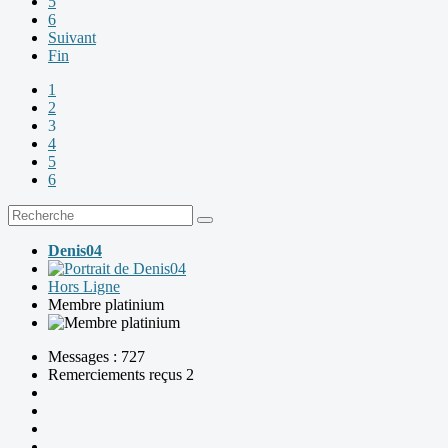
5
6
Suivant
Fin
1
2
3
4
5
6
Denis04
Hors Ligne
Membre platinium
Messages : 727
Remerciements reçus 2