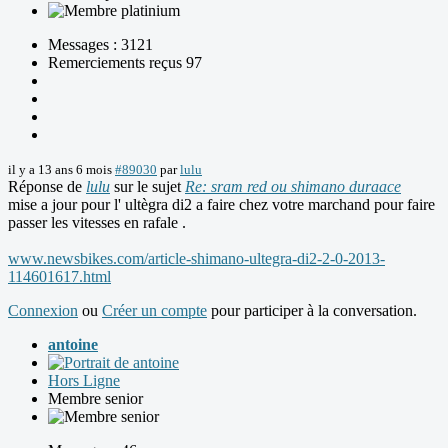
Messages : 3121
Remerciements reçus 97
il y a 13 ans 6 mois
#89030
par
lulu
Réponse de
lulu
sur le sujet
Re: sram red ou shimano duraace
mise a jour pour l' ultègra di2 a faire chez votre marchand pour faire
passer les vitesses en rafale .
www.newsbikes.com/article-shimano-ultegra-di2-2-0-2013-
114601617.html
Connexion
ou
Créer un compte
pour participer à la conversation.
antoine
Hors Ligne
Membre senior