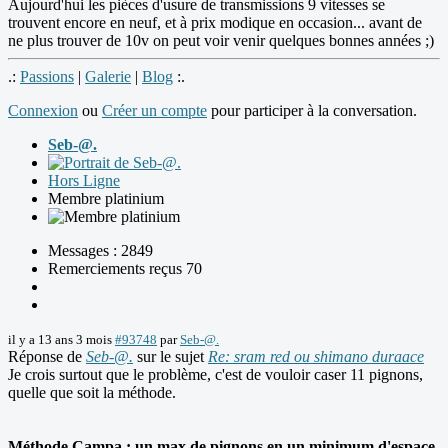
Aujourd'hui les pièces d'usure de transmissions 9 vitesses se
trouvent encore en neuf, et à prix modique en occasion... avant de
ne plus trouver de 10v on peut voir venir quelques bonnes années ;)
.:
Passions
|
Galerie
|
Blog
:.
Connexion
ou
Créer un compte
pour participer à la conversation.
Seb-@.
Hors Ligne
Membre platinium
Messages : 2849
Remerciements reçus 70
il y a 13 ans 3 mois
#93748
par
Seb-@.
Réponse de
Seb-@.
sur le sujet
Re: sram red ou shimano duraace
Je crois surtout que le problème, c'est de vouloir caser 11 pignons,
quelle que soit la méthode.
Méthode Campa : un max de pignons en un minimum d'espace.