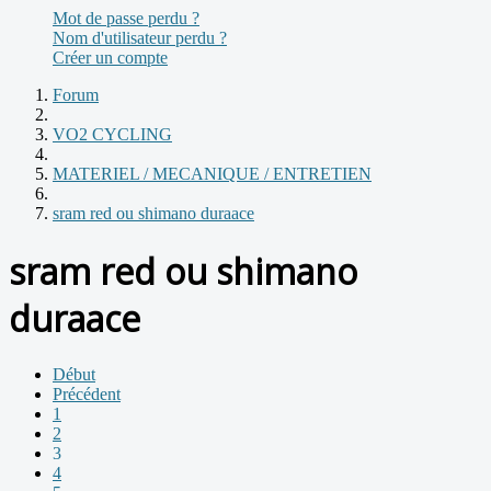
Mot de passe perdu ?
Nom d'utilisateur perdu ?
Créer un compte
Forum
VO2 CYCLING
MATERIEL / MECANIQUE / ENTRETIEN
sram red ou shimano duraace
sram red ou shimano
duraace
Début
Précédent
1
2
3
4