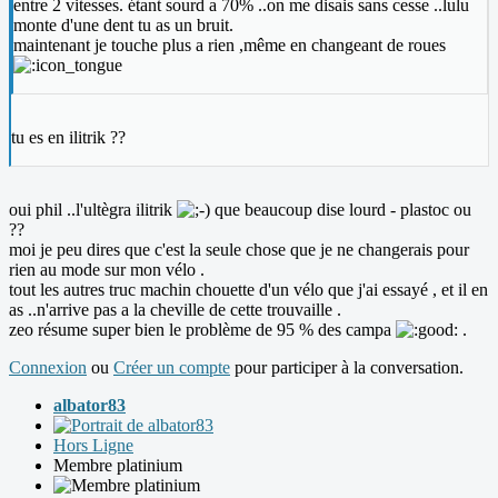
entre 2 vitesses. étant sourd a 70% ..on me disais sans cesse ..lulu
monte d'une dent tu as un bruit.
maintenant je touche plus a rien ,même en changeant de roues
tu es en ilitrik ??
oui phil ..l'ultègra ilitrik
que beaucoup dise lourd - plastoc ou
??
moi je peu dires que c'est la seule chose que je ne changerais pour
rien au mode sur mon vélo .
tout les autres truc machin chouette d'un vélo que j'ai essayé , et il en
as ..n'arrive pas a la cheville de cette trouvaille .
zeo résume super bien le problème de 95 % des campa
.
Connexion
ou
Créer un compte
pour participer à la conversation.
albator83
Hors Ligne
Membre platinium