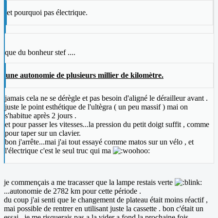
et pourquoi pas électrique.
que du bonheur stef ....
une autonomie de plusieurs millier de kilomètre.
jamais cela ne se dérègle et pas besoin d'aligné le dérailleur avant .
juste le point esthétique de l'ultègra ( un peu massif ) mai on
s'habitue après 2 jours .
et pour passer les vitesses...la pression du petit doigt suffit , comme
pour taper sur un clavier.
bon j'arrête...mai j'ai tout essayé comme matos sur un vélo , et
l'électrique c'est le seul truc qui ma
je commençais a me tracasser que la lampe restais verte
...autonomie de 2782 km pour cette période .
du coup j'ai senti que le changement de plateau était moins réactif ,
mai possible de rentrer en utilisant juste la cassette . bon c'était un
essai , je me risquerais pas a la vider a fond la prochaine fois.