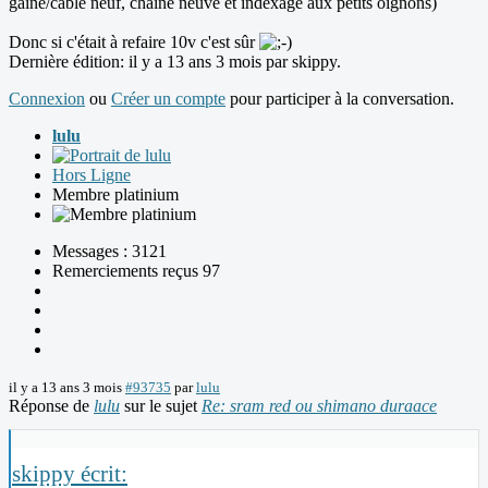
gaine/cable neuf, chaine neuve et indexage aux petits oignons)
Donc si c'était à refaire 10v c'est sûr
Dernière édition: il y a 13 ans 3 mois par
skippy
.
Connexion
ou
Créer un compte
pour participer à la conversation.
lulu
Hors Ligne
Membre platinium
Messages : 3121
Remerciements reçus 97
il y a 13 ans 3 mois
#93735
par
lulu
Réponse de
lulu
sur le sujet
Re: sram red ou shimano duraace
skippy écrit: