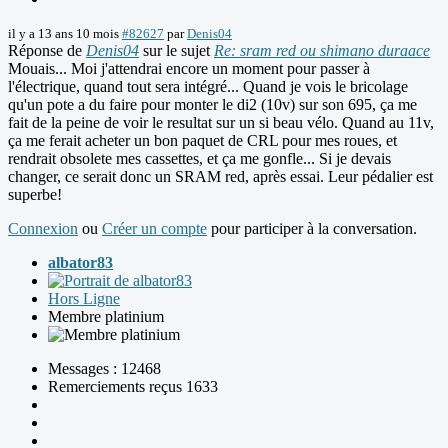
il y a 13 ans 10 mois
#82627
par
Denis04
Réponse de
Denis04
sur le sujet
Re: sram red ou shimano duraace
Mouais... Moi j'attendrai encore un moment pour passer à
l'électrique, quand tout sera intégré... Quand je vois le bricolage
qu'un pote a du faire pour monter le di2 (10v) sur son 695, ça me
fait de la peine de voir le resultat sur un si beau vélo. Quand au 11v,
ça me ferait acheter un bon paquet de CRL pour mes roues, et
rendrait obsolete mes cassettes, et ça me gonfle... Si je devais
changer, ce serait donc un SRAM red, après essai. Leur pédalier est
superbe!
Connexion
ou
Créer un compte
pour participer à la conversation.
albator83
Hors Ligne
Membre platinium
Messages : 12468
Remerciements reçus 1633