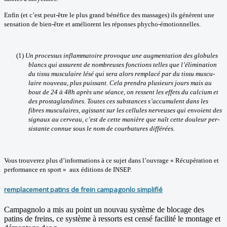
Enfin (et c’est peut-être le plus grand bénéfice des massages) ils génèrent une
sensation de bien-être et améliorent les réponses phycho-émotionnelles.
(1)
Un pro­ces­sus inflam­ma­toire pro­voque une augmentation des glo­bules
blancs qui assurent de nom­breuses fonc­tions telles que l’élimination
du tissu mus­cu­laire lésé qui sera alors rem­placé par du tissu mus­cu­
laire nou­veau, plus puis­sant. Cela pren­dra plu­sieurs jours mais au
bout de 24 à 48h après une séance, on ressent les effets du cal­cium et
des pros­ta­glan­dines. Toutes ces sub­stances s’accumulent dans les
fibres mus­cu­laires, agis­sant sur les cel­lules ner­veuses qui envoient des
signaux au cer­veau, c’est de cette manière que naît cette dou­leur per­
sis­tante connue sous le nom de cour­ba­tures différées.
Vous trouverez plus d’informations à ce sujet dans l’ouvrage « Récupération et
performance en sport » aux éditions de INSEP.
remplacement patins de frein campagonlo simplifié
Campagnolo a mis au point un nouvau système de blocage des
patins de freins, ce système à ressorts est censé facilité le montage et