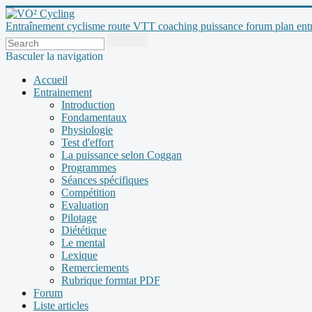
Entraînement cyclisme route VTT coaching puissance forum plan entraî
Basculer la navigation
Accueil
Entrainement
Introduction
Fondamentaux
Physiologie
Test d'effort
La puissance selon Coggan
Programmes
Séances spécifiques
Compétition
Evaluation
Pilotage
Diététique
Le mental
Lexique
Remerciements
Rubrique formtat PDF
Forum
Liste articles