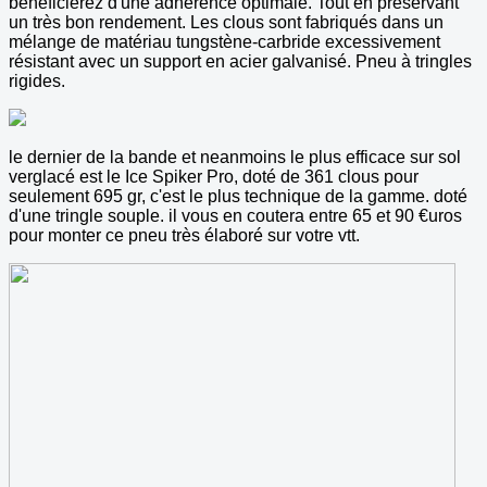
bénéficierez d'une adhérence optimale. Tout en préservant
un très bon rendement. Les clous sont fabriqués dans un
mélange de matériau tungstène-carbride excessivement
résistant avec un support en acier galvanisé. Pneu à tringles
rigides.
le dernier de la bande et neanmoins le plus efficace sur sol
verglacé est le Ice Spiker Pro, doté de 361 clous pour
seulement 695 gr, c'est le plus technique de la gamme. doté
d'une tringle souple. il vous en coutera entre 65 et 90 €uros
pour monter ce pneu très élaboré sur votre vtt.