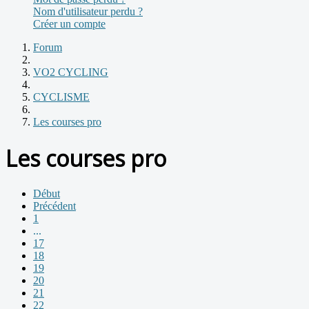
Nom d'utilisateur perdu ?
Créer un compte
Forum
VO2 CYCLING
CYCLISME
Les courses pro
Les courses pro
Début
Précédent
1
...
17
18
19
20
21
22