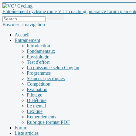
Entraînement cyclisme route VTT coaching puissance forum plan entraî
Basculer la navigation
Accueil
Entrainement
Introduction
Fondamentaux
Physiologie
Test d'effort
La puissance selon Coggan
Programmes
Séances spécifiques
Compétition
Evaluation
Pilotage
Diététique
Le mental
Lexique
Remerciements
Rubrique formtat PDF
Forum
Liste articles