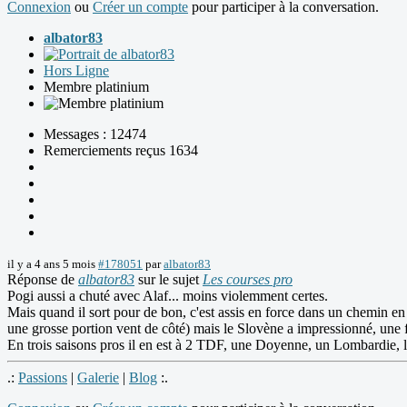
Connexion
ou
Créer un compte
pour participer à la conversation.
albator83
Hors Ligne
Membre platinium
Messages : 12474
Remerciements reçus 1634
il y a 4 ans 5 mois
#178051
par
albator83
Réponse de
albator83
sur le sujet
Les courses pro
Pogi aussi a chuté avec Alaf... moins violemment certes.
Mais quand il sort pour de bon, c'est assis en force dans un chemin en 
une grosse portion vent de côté) mais le Slovène a impressionné, une f
En trois saisons pros il en est à 2 TDF, une Doyenne, un Lombardie, 
.:
Passions
|
Galerie
|
Blog
:.