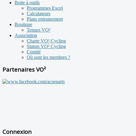
Boite à outils
Programmes Excel
Calculateurs
Plans entrainement
Boutique
Tenues VO²
Association
Charte VO² Cycling
Statuts VO² Cycling
Comité
Où sont les membres ?
Partenaires VO²
Connexion