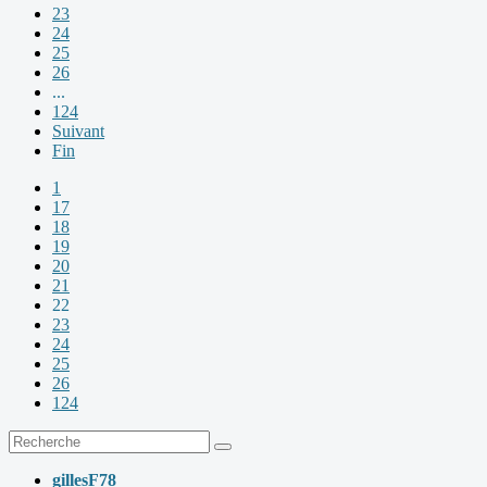
23
24
25
26
...
124
Suivant
Fin
1
17
18
19
20
21
22
23
24
25
26
124
gillesF78