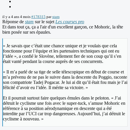
il y a 4 ans 4 mois
#178315
par
stam
Réponse de
stam
sur le sujet
Les courses pro
Et dans tout ça, ça a l'air d'un excellent garçon, ce Mohoric, la tête
bien posée sur ses épaules.
« Je savais que c’était une chance unique et je voulais que cela
fonctionne pour l’équipe et les partenaires techniques qui ont eu
l’idée », a confié le Slovène, tellement fier de son coup qu’il s’en
était vanté pendant la course auprès de ses concurrents.
« Il m’a parlé de sa tige de selle télescopique en début de course et
m’a prévenu de ne pas le suivre dans la descente du Poggio, raconte
son compatriote Tadej Pogacar. Je lui ai dit qu’il était fou mais je l’ai
félicité d’avoir eu l’idée. Il mérite sa victoire. »
Et il pourrait surtout faire quelques émules dans le peloton. « J’ai
détruit le cyclisme une fois avec le super-tuck, s’amuse Mohoric en
référence à sa position aérodynamique en descente qui a été
interdite par l’UCI car trop dangereuses. Aujourd’hui, j’ai détruit le
cyclisme à nouveau. »