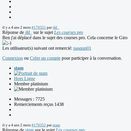
il y a 4 ans 2 mois
#179351
par
jfd_
Réponse de
jfd_
sur le sujet
Les courses pro
Ben j'ai déplacé dans le sujet des courses pro. Cela concerne le Giro
Les utilisateur(s) suivant ont remercié:
pasqup01
Connexion
ou
Créer un compte
pour participer à la conversation.
stam
Hors Ligne
Membre platinium
Messages : 7725
Remerciements reçus 1438
il y a 4 ans 2 mois
#179352
par
stam
Réponse de
stam
sur le sujet
Les courses pro