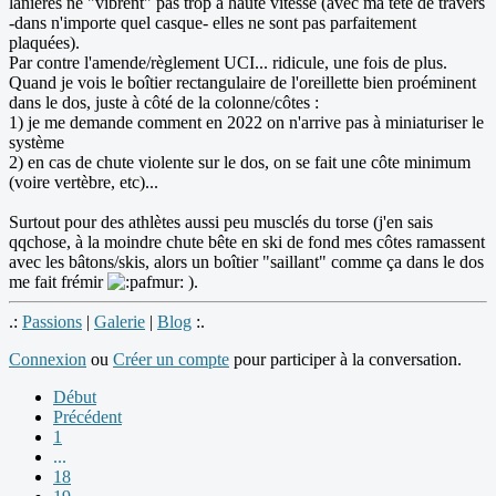
lanières ne "vibrent" pas trop à haute vitesse (avec ma tête de travers
-dans n'importe quel casque- elles ne sont pas parfaitement
plaquées).
Par contre l'amende/règlement UCI... ridicule, une fois de plus.
Quand je vois le boîtier rectangulaire de l'oreillette bien proéminent
dans le dos, juste à côté de la colonne/côtes :
1) je me demande comment en 2022 on n'arrive pas à miniaturiser le
système
2) en cas de chute violente sur le dos, on se fait une côte minimum
(voire vertèbre, etc)...
Surtout pour des athlètes aussi peu musclés du torse (j'en sais
qqchose, à la moindre chute bête en ski de fond mes côtes ramassent
avec les bâtons/skis, alors un boîtier "saillant" comme ça dans le dos
me fait frémir
).
.:
Passions
|
Galerie
|
Blog
:.
Connexion
ou
Créer un compte
pour participer à la conversation.
Début
Précédent
1
...
18