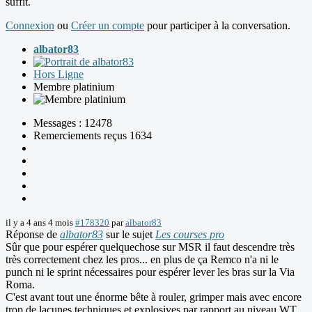
suffit.
Connexion
ou
Créer un compte
pour participer à la conversation.
albator83
Hors Ligne
Membre platinium
Messages : 12478
Remerciements reçus 1634
il y a 4 ans 4 mois
#178320
par
albator83
Réponse de
albator83
sur le sujet
Les courses pro
Sûr que pour espérer quelquechose sur MSR il faut descendre très
très correctement chez les pros... en plus de ça Remco n'a ni le
punch ni le sprint nécessaires pour espérer lever les bras sur la Via
Roma.
C'est avant tout une énorme bête à rouler, grimper mais avec encore
trop de lacunes techniques et explosives par rapport au niveau WT.