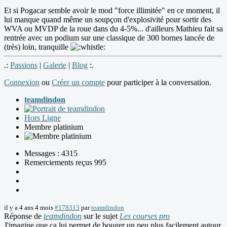
Et si Pogacar semble avoir le mod "force illimitée" en ce moment, il
lui manque quand même un soupçon d'explosivité pour sortir des
WVA ou MVDP de la roue dans du 4-5%... d'ailleurs Mathieu fait sa
rentrée avec un podium sur une classique de 300 bornes lancée de
(très) loin, tranquille
.:
Passions
|
Galerie
|
Blog
:.
Connexion
ou
Créer un compte
pour participer à la conversation.
teamdindon
Hors Ligne
Membre platinium
Messages : 4315
Remerciements reçus 995
il y a 4 ans 4 mois
#178313
par
teamdindon
Réponse de
teamdindon
sur le sujet
Les courses pro
J'imagine que ça lui permet de bouger un peu plus facilement autour