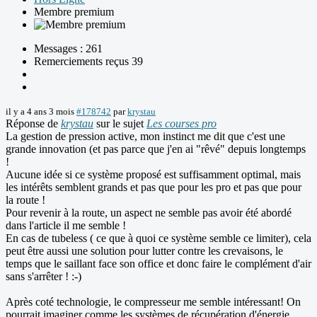
Membre premium
Messages : 261
Remerciements reçus 39
il y a 4 ans 3 mois
#178742
par
krystau
Réponse de
krystau
sur le sujet
Les courses pro
La gestion de pression active, mon instinct me dit que c'est une
grande innovation (et pas parce que j'en ai "rêvé" depuis longtemps
!
Aucune idée si ce système proposé est suffisamment optimal, mais
les intérêts semblent grands et pas que pour les pro et pas que pour
la route !
Pour revenir à la route, un aspect ne semble pas avoir été abordé
dans l'article il me semble !
En cas de tubeless ( ce que à quoi ce système semble ce limiter), cela
peut être aussi une solution pour lutter contre les crevaisons, le
temps que le saillant face son office et donc faire le complément d'air
sans s'arrêter ! :-)
Après coté technologie, le compresseur me semble intéressant! On
pourrait imaginer comme les systèmes de récupération d'énergie