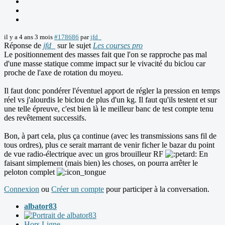
il y a 4 ans 3 mois
#178686
par
jfd_
Réponse de
jfd_
sur le sujet
Les courses pro
Le positionnement des masses fait que l'on se rapproche pas mal
d'une masse statique comme impact sur le vivacité du biclou car
proche de l'axe de rotation du moyeu.
Il faut donc pondérer l'éventuel apport de régler la pression en temps
réel vs j'alourdis le biclou de plus d'un kg. Il faut qu'ils testent et sur
une telle épreuve, c'est bien là le meilleur banc de test compte tenu
des revêtement successifs.
Bon, à part cela, plus ça continue (avec les transmissions sans fil de
tous ordres), plus ce serait marrant de venir ficher le bazar du point
de vue radio-électrique avec un gros brouilleur RF
En
faisant simplement (mais bien) les choses, on pourra arrêter le
peloton complet
Connexion
ou
Créer un compte
pour participer à la conversation.
albator83
Hors Ligne