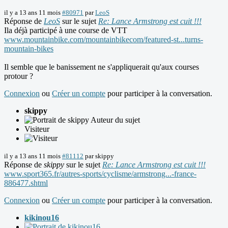
il y a 13 ans 11 mois
#80971
par
LeoS
Réponse de
LeoS
sur le sujet
Re: Lance Armstrong est cuit !!!
Ila déjà participé à une course de VTT
www.mountainbike.com/mountainbikecom/featured-st...turns-
mountain-bikes
Il semble que le banissement ne s'appliquerait qu'aux courses
protour ?
Connexion
ou
Créer un compte
pour participer à la conversation.
skippy
Auteur du sujet
Visiteur
il y a 13 ans 11 mois
#81112
par
skippy
Réponse de
skippy
sur le sujet
Re: Lance Armstrong est cuit !!!
www.sport365.fr/autres-sports/cyclisme/armstrong...-france-
886477.shtml
Connexion
ou
Créer un compte
pour participer à la conversation.
kikinou16