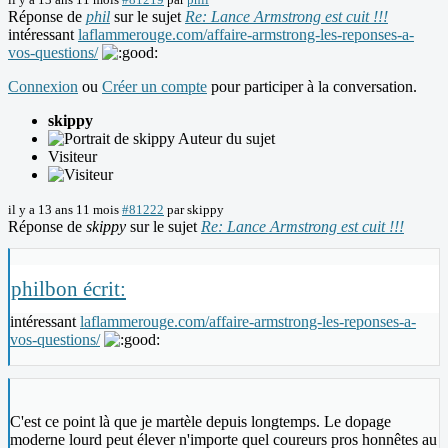
Réponse de
phil
sur le sujet
Re: Lance Armstrong est cuit !!!
intéressant
laflammerouge.com/affaire-armstrong-les-reponses-a-
vos-questions/
Connexion
ou
Créer un compte
pour participer à la conversation.
skippy
Auteur du sujet
Visiteur
il y a 13 ans 11 mois
#81222
par
skippy
Réponse de
skippy
sur le sujet
Re: Lance Armstrong est cuit !!!
philbon écrit:
intéressant
laflammerouge.com/affaire-armstrong-les-reponses-a-
vos-questions/
C'est ce point là que je martèle depuis longtemps. Le dopage
moderne lourd peut élever n'importe quel coureurs pros honnêtes au