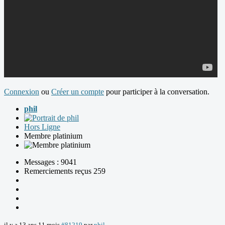
Connexion
ou
Créer un compte
pour participer à la conversation.
phil
Hors Ligne
Membre platinium
Messages : 9041
Remerciements reçus 259
il y a 13 ans 11 mois
#81219
par
phil