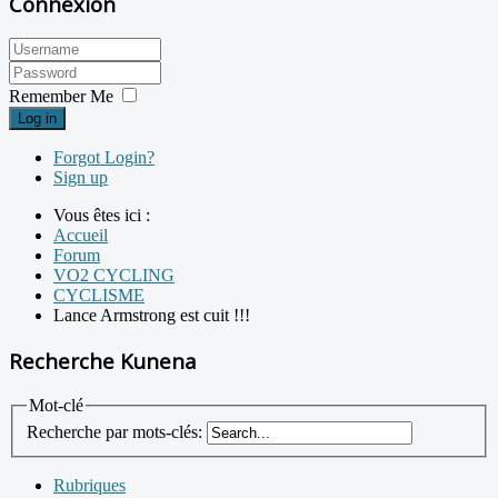
Connexion
Remember Me
Log in
Forgot Login?
Sign up
Vous êtes ici :
Accueil
Forum
VO2 CYCLING
CYCLISME
Lance Armstrong est cuit !!!
Recherche Kunena
Mot-clé
Recherche par mots-clés:
Rubriques