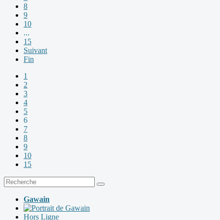
8
9
10
...
15
Suivant
Fin
1
2
3
4
5
6
7
8
9
10
15
Gawain
Hors Ligne