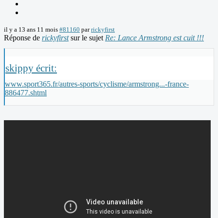
il y a 13 ans 11 mois
#81160
par
rickyfirst
Réponse de
rickyfirst
sur le sujet
Re: Lance Armstrong est cuit !!!
skippy écrit:
www.sport365.fr/autres-sports/cyclisme/armstrong...-france-
886477.shtml