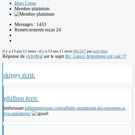
Hors Ligne
Membre platinium
Messages : 1433
Remerciements reçus 24
il y a 13 ans 11 mois
-
il y a 13 ans 11 mois
#81247
par
rickyfirst
Réponse de
rickyfirst
sur le sujet
Re: Lance Armstrong est cuit !!!
skippy écrit:
philbon écrit:
intéressant
laflammerouge.com/affaire-armstrong-les-reponses-a-
vos-questions/