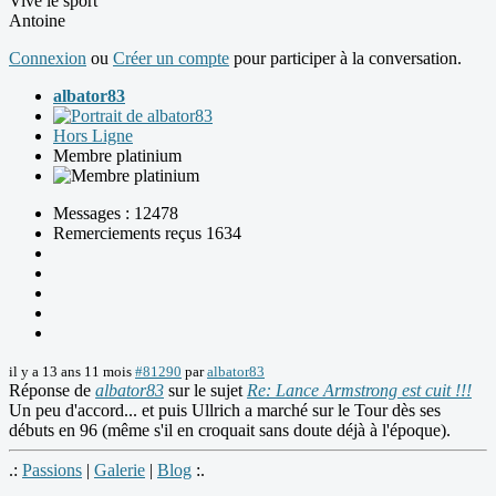
Vive le sport
Antoine
Connexion
ou
Créer un compte
pour participer à la conversation.
albator83
Hors Ligne
Membre platinium
Messages : 12478
Remerciements reçus 1634
il y a 13 ans 11 mois
#81290
par
albator83
Réponse de
albator83
sur le sujet
Re: Lance Armstrong est cuit !!!
Un peu d'accord... et puis Ullrich a marché sur le Tour dès ses
débuts en 96 (même s'il en croquait sans doute déjà à l'époque).
.:
Passions
|
Galerie
|
Blog
:.