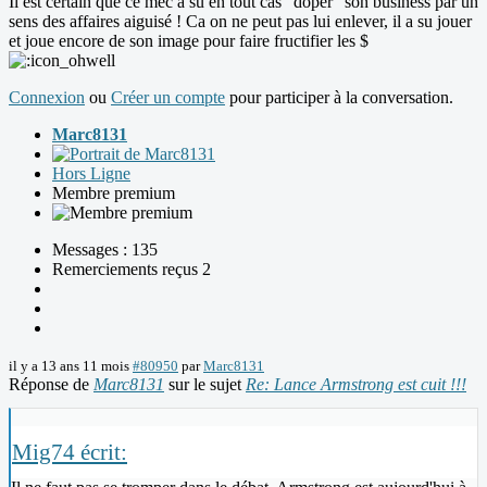
Il est certain que ce mec a su en tout cas "doper" son business par un
sens des affaires aiguisé ! Ca on ne peut pas lui enlever, il a su jouer
et joue encore de son image pour faire fructifier les $
Connexion
ou
Créer un compte
pour participer à la conversation.
Marc8131
Hors Ligne
Membre premium
Messages : 135
Remerciements reçus 2
il y a 13 ans 11 mois
#80950
par
Marc8131
Réponse de
Marc8131
sur le sujet
Re: Lance Armstrong est cuit !!!
Mig74 écrit: