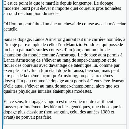
C'est ce point là que je martèle depuis longtemps. Le dopage
moderne lourd peut élever n'importe quel coureurs pros honnêtes
au rand de champion du siècle.
OUIon on peut faire d'un âne un cheval de course avec la médecine
actuelle.
Sans le dopage, Lance Armstrong aurait fait une carrière honnête, à
l’image par exemple de celle d’un Maurizio Fondriest qui possède
un beau palmarès sur les courses d’un jour, dont un titre de
champion du monde comme Armstrong. Le dopage aura permis à
Lance Armstrong de s‘élever au rang de super-champion et de
flouer des coureurs avec davantage de talent que lui, comme par
exemple Jan Ullrich (qui était dopé lui-aussi, bien sûr, mais peut-
être pas de la même façon qu’Armstrong, où pas aux mêmes
doses). Un peu comme le dopage aura permis à Geneviève Jeanson
d’elle aussi s‘élever au rang de super-championne, alors que ses
qualités physiques initiales étaient plus modestes.
En ce sens, le dopage sanguin est une vraie merde car il peut
fausser profondément les hiérarchies génétiques, une chose que le
dopage plus classique (non sanguin, celui des années 1980 et
avant) ne pouvait pas faire.