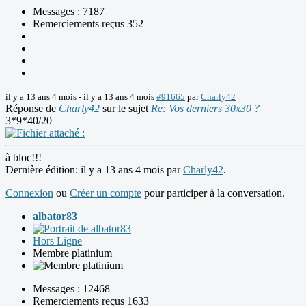
Messages : 7187
Remerciements reçus 352
il y a 13 ans 4 mois
-
il y a 13 ans 4 mois
#91665
par
Charly42
Réponse de
Charly42
sur le sujet
Re: Vos derniers 30x30 ?
3*9*40/20
à bloc!!!
Dernière édition: il y a 13 ans 4 mois par
Charly42
.
Connexion
ou
Créer un compte
pour participer à la conversation.
albator83
Hors Ligne
Membre platinium
Messages : 12468
Remerciements reçus 1633