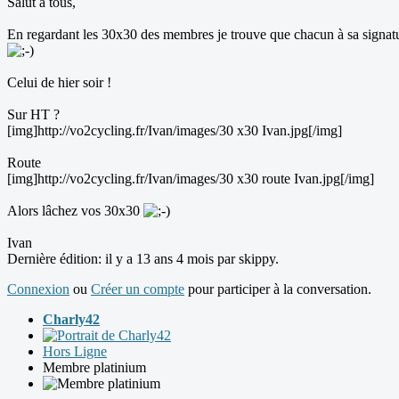
Salut à tous,
En regardant les 30x30 des membres je trouve que chacun à sa signatur
Celui de hier soir !
Sur HT ?
[img]http://vo2cycling.fr/Ivan/images/30 x30 Ivan.jpg[/img]
Route
[img]http://vo2cycling.fr/Ivan/images/30 x30 route Ivan.jpg[/img]
Alors lâchez vos 30x30
Ivan
Dernière édition: il y a 13 ans 4 mois par
skippy
.
Connexion
ou
Créer un compte
pour participer à la conversation.
Charly42
Hors Ligne
Membre platinium