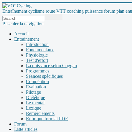
Entraînement cyclisme route VTT coaching puissance forum plan entraî
Basculer la navigation
Accueil
Entrainement
Introduction
Fondamentaux
Physiologie
Test d'effort
La puissance selon Coggan
Programmes
Séances spécifiques
Compétition
Evaluation
Pilotage
Diététique
Le mental
Lexique
Remerciements
Rubrique formtat PDF
Forum
Liste articles