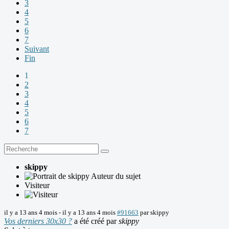
3
4
5
6
7
Suivant
Fin
1
2
3
4
5
6
7
skippy
Auteur du sujet
Visiteur
il y a 13 ans 4 mois
-
il y a 13 ans 4 mois
#91663
par
skippy
Vos derniers 30x30 ?
a été créé par
skippy