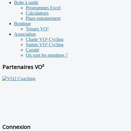
Boite à outils
Programmes Excel
Calculateurs
Plans entrainement
Boutique
Tenues VO²
Association
Charte VO² Cycling
Statuts VO² Cycling
Comité
Où sont les membres ?
Partenaires VO²
Connexion