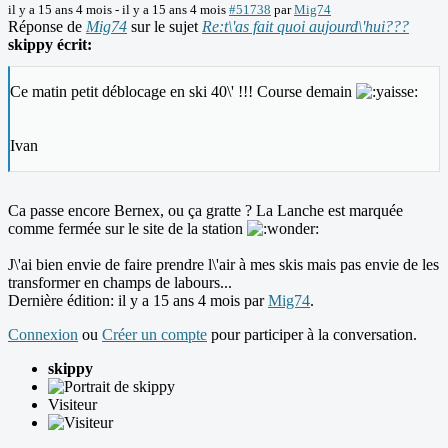
il y a 15 ans 4 mois
-
il y a 15 ans 4 mois
#51738
par
Mig74
Réponse de
Mig74
sur le sujet
Re:t\'as fait quoi aujourd\'hui???
skippy écrit:
Ce matin petit déblocage en ski 40\' !!! Course demain
Ivan
Ca passe encore Bernex, ou ça gratte ? La Lanche est marquée
comme fermée sur le site de la station
J\'ai bien envie de faire prendre l\'air à mes skis mais pas envie de les
transformer en champs de labours...
Dernière édition: il y a 15 ans 4 mois par
Mig74
.
Connexion
ou
Créer un compte
pour participer à la conversation.
skippy
Visiteur