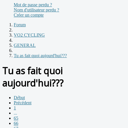
Mot de passe perdu ?
Nom d'utilisateur perdu ?
Créer un compte
Forum
VO2 CYCLING
GENERAL
Tu as fait quoi aujourd'hui???
Tu as fait quoi
aujourd'hui???
Début
Précédent
1
...
65
66