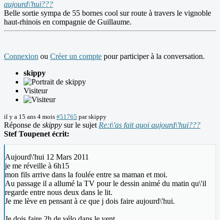
aujourd\'hui???
Belle sortie sympa de 55 bornes cool sur route à travers le vignoble
haut-rhinois en compagnie de Guillaume.
Connexion
ou
Créer un compte
pour participer à la conversation.
skippy
Visiteur
il y a 15 ans 4 mois
#51765
par
skippy
Réponse de
skippy
sur le sujet
Re:t\'as fait quoi aujourd\'hui???
Stef Toupenet écrit:
Aujourd\'hui 12 Mars 2011
je me réveille à 6h15
mon fils arrive dans la foulée entre sa maman et moi.
Au passage il a allumé la TV pour le dessin animé du matin qu\'il
regarde entre nous deux dans le lit.
Je me lève en pensant à ce que j dois faire aujourd\'hui.
Je dois faire 2h de vélo dans le vent