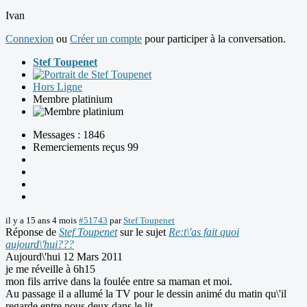
Ivan
Connexion
ou
Créer un compte
pour participer à la conversation.
Stef Toupenet
Hors Ligne
Membre platinium
Messages : 1846
Remerciements reçus 99
il y a 15 ans 4 mois
#51743
par
Stef Toupenet
Réponse de
Stef Toupenet
sur le sujet
Re:t\'as fait quoi
aujourd\'hui???
Aujourd\'hui 12 Mars 2011
je me réveille à 6h15
mon fils arrive dans la foulée entre sa maman et moi.
Au passage il a allumé la TV pour le dessin animé du matin qu\'il
regarde entre nous deux dans le lit.