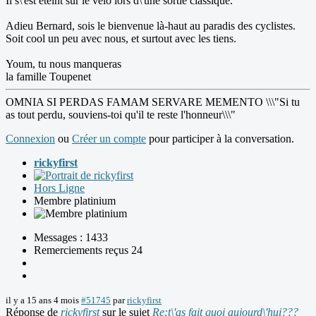
Il s\'est éteint sur le vélo lors d\'une sortie classique.
Adieu Bernard, sois le bienvenue là-haut au paradis des cyclistes.
Soit cool un peu avec nous, et surtout avec les tiens.
Youm, tu nous manqueras
la famille Toupenet
OMNIA SI PERDAS FAMAM SERVARE MEMENTO \\\"Si tu
as tout perdu, souviens-toi qu'il te reste l'honneur\\\"
Connexion
ou
Créer un compte
pour participer à la conversation.
rickyfirst
Hors Ligne
Membre platinium
Messages : 1433
Remerciements reçus 24
il y a 15 ans 4 mois
#51745
par
rickyfirst
Réponse de
rickyfirst
sur le sujet
Re:t\'as fait quoi aujourd\'hui???