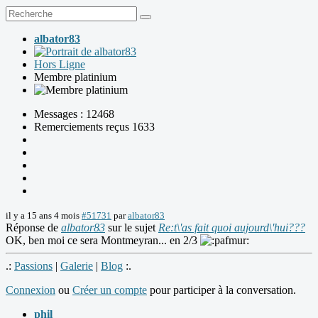
albator83
Hors Ligne
Membre platinium
Messages : 12468
Remerciements reçus 1633
il y a 15 ans 4 mois
#51731
par
albator83
Réponse de
albator83
sur le sujet
Re:t\'as fait quoi aujourd\'hui???
OK, ben moi ce sera Montmeyran... en 2/3
.:
Passions
|
Galerie
|
Blog
:.
Connexion
ou
Créer un compte
pour participer à la conversation.
phil