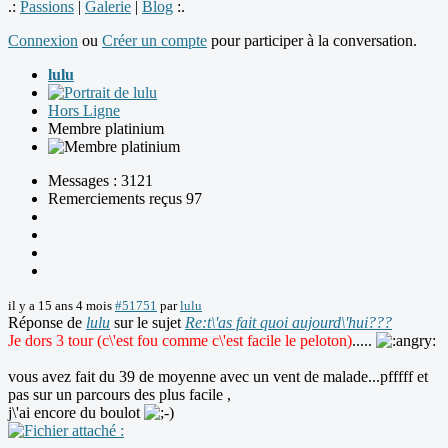
.:
Passions
|
Galerie
|
Blog
:.
Connexion
ou
Créer un compte
pour participer à la conversation.
lulu
Hors Ligne
Membre platinium
Messages : 3121
Remerciements reçus 97
il y a 15 ans 4 mois
#51751
par
lulu
Réponse de
lulu
sur le sujet
Re:t\'as fait quoi aujourd\'hui???
Je dors 3 tour (c\'est fou comme c\'est facile le peloton)
.....
vous avez fait du 39 de moyenne avec un vent de malade...pfffff et
pas sur un parcours des plus facile ,
j\'ai encore du boulot