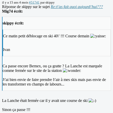
il y a 15 ans 4 mois
#51741
par
skippy
Réponse de
skippy
sur le sujet
Re:t\'as fait quoi aujourd\'hui???
Mig74 écrit:
skippy écrit:
Ce matin petit déblocage en ski 40\' !!! Course demain
Ivan
Ca passe encore Bernex, ou ça gratte ? La Lanche est marquée
comme fermée sur le site de la station
J\'ai bien envie de faire prendre l\'air à mes skis mais pas envie de
les transformer en champs de labours...
La Lanche était fermée car il y avait une course de ski
Sinon ça passe !!!