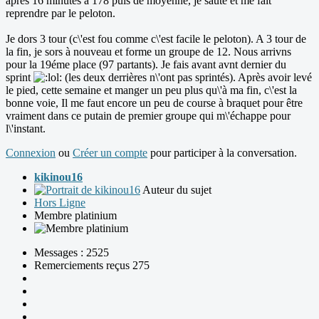
après 16 minutes à 178 puls de moyenne, je saute et me fait
reprendre par le peloton.
Je dors 3 tour (c\'est fou comme c\'est facile le peloton). A 3 tour de
la fin, je sors à nouveau et forme un groupe de 12. Nous arrivns
pour la 19éme place (97 partants). Je fais avant avnt dernier du
sprint
(les deux derrières n\'ont pas sprintés). Après avoir levé
le pied, cette semaine et manger un peu plus qu\'à ma fin, c\'est la
bonne voie, Il me faut encore un peu de course à braquet pour être
vraiment dans ce putain de premier groupe qui m\'échappe pour
l\'instant.
Connexion
ou
Créer un compte
pour participer à la conversation.
kikinou16
Auteur du sujet
Hors Ligne
Membre platinium
Messages : 2525
Remerciements reçus 275