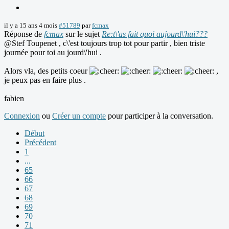
il y a 15 ans 4 mois
#51789
par
fcmax
Réponse de
fcmax
sur le sujet
Re:t\'as fait quoi aujourd\'hui???
@Stef Toupenet , c\'est toujours trop tot pour partir , bien triste
journée pour toi au jourd\'hui .
Alors vla, des petits coeur
,
je peux pas en faire plus .
fabien
Connexion
ou
Créer un compte
pour participer à la conversation.
Début
Précédent
1
...
65
66
67
68
69
70
71