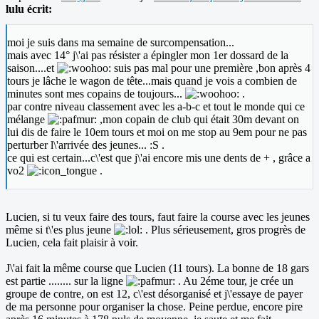
lulu écrit:
moi je suis dans ma semaine de surcompensation...
mais avec 14° j\'ai pas résister a épingler mon 1er dossard de la
saison....et
suis pas mal pour une première ,bon après 4
tours je lâche le wagon de tête...mais quand je vois a combien de
minutes sont mes copains de toujours...
.
par contre niveau classement avec les a-b-c et tout le monde qui ce
mélange
,mon copain de club qui était 30m devant on
lui dis de faire le 10em tours et moi on me stop au 9em pour ne pas
perturber l\'arrivée des jeunes... :S .
ce qui est certain...c\'est que j\'ai encore mis une dents de + , grâce a
vo2
.
Lucien, si tu veux faire des tours, faut faire la course avec les jeunes
même si t\'es plus jeune
. Plus sérieusement, gros progrès de
Lucien, cela fait plaisir à voir.
J\'ai fait la même course que Lucien (11 tours). La bonne de 18 gars
est partie ........ sur la ligne
. Au 2éme tour, je crée un
groupe de contre, on est 12, c\'est désorganisé et j\'essaye de payer
de ma personne pour organiser la chose. Peine perdue, encore pire