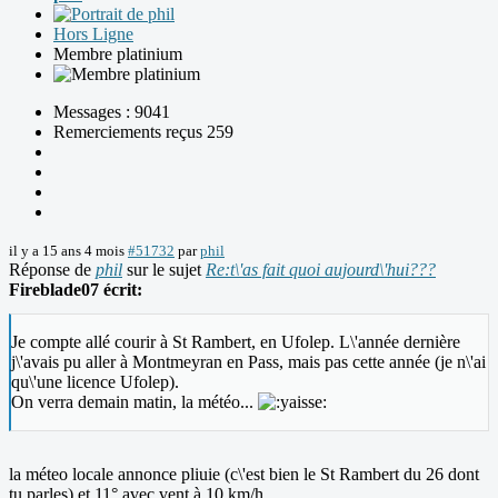
Hors Ligne
Membre platinium
Messages : 9041
Remerciements reçus 259
il y a 15 ans 4 mois
#51732
par
phil
Réponse de
phil
sur le sujet
Re:t\'as fait quoi aujourd\'hui???
Fireblade07 écrit:
Je compte allé courir à St Rambert, en Ufolep. L\'année dernière
j\'avais pu aller à Montmeyran en Pass, mais pas cette année (je n\'ai
qu\'une licence Ufolep).
On verra demain matin, la météo...
la méteo locale annonce pliuie (c\'est bien le St Rambert du 26 dont
tu parles) et 11° avec vent à 10 km/h