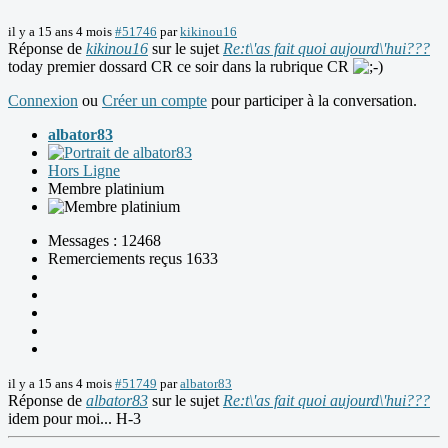
il y a 15 ans 4 mois
#51746
par
kikinou16
Réponse de
kikinou16
sur le sujet
Re:t\'as fait quoi aujourd\'hui???
today premier dossard CR ce soir dans la rubrique CR
Connexion
ou
Créer un compte
pour participer à la conversation.
albator83
Hors Ligne
Membre platinium
Messages : 12468
Remerciements reçus 1633
il y a 15 ans 4 mois
#51749
par
albator83
Réponse de
albator83
sur le sujet
Re:t\'as fait quoi aujourd\'hui???
idem pour moi... H-3