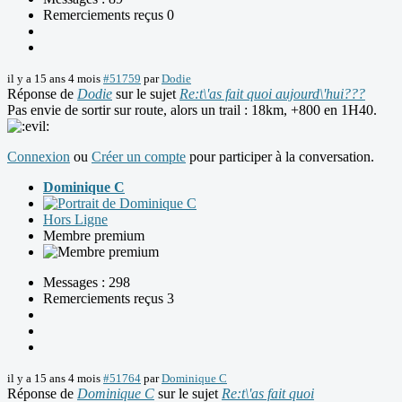
Remerciements reçus 0
il y a 15 ans 4 mois
#51759
par
Dodie
Réponse de
Dodie
sur le sujet
Re:t\'as fait quoi aujourd\'hui???
Pas envie de sortir sur route, alors un trail : 18km, +800 en 1H40.
Connexion
ou
Créer un compte
pour participer à la conversation.
Dominique C
Hors Ligne
Membre premium
Messages : 298
Remerciements reçus 3
il y a 15 ans 4 mois
#51764
par
Dominique C
Réponse de
Dominique C
sur le sujet
Re:t\'as fait quoi