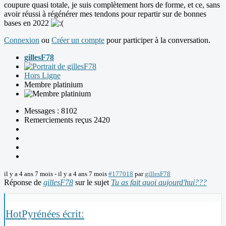
coupure quasi totale, je suis complètement hors de forme, et ce, sans
avoir réussi à régénérer mes tendons pour repartir sur de bonnes
bases en 2022
Connexion
ou
Créer un compte
pour participer à la conversation.
gillesF78
Hors Ligne
Membre platinium
Messages : 8102
Remerciements reçus 2420
il y a 4 ans 7 mois
-
il y a 4 ans 7 mois
#177018
par
gillesF78
Réponse de
gillesF78
sur le sujet
Tu as fait quoi aujourd'hui???
HotPyrénées écrit: