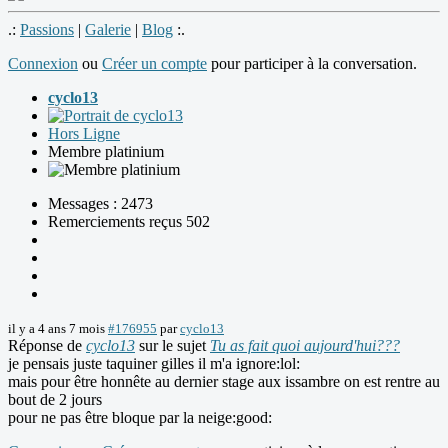
.:
Passions
|
Galerie
|
Blog
:.
Connexion
ou
Créer un compte
pour participer à la conversation.
cyclo13
Hors Ligne
Membre platinium
Messages : 2473
Remerciements reçus 502
il y a 4 ans 7 mois
#176955
par
cyclo13
Réponse de
cyclo13
sur le sujet
Tu as fait quoi aujourd'hui???
je pensais juste taquiner gilles il m'a ignore:lol:
mais pour être honnête au dernier stage aux issambre on est rentre au
bout de 2 jours
pour ne pas être bloque par la neige:good: