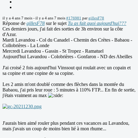
il y a 4 ans 7 mois
-
il y a 4 ans 7 mois
#176981
par
gillesF78
Réponse de
gillesF78
sur le sujet
Tu as fait quoi aujourd'hui???
Ces derniers jours, j'ai fait des sorties de 3h environ sur la côte
d'Azur.
Mardi Lavandou - Col du Canadel - Chemin des Crètes - Babaou -
Collobrières - La Londe
Mercredi Lavandou - Gassin - St Tropez - Ramatuel
Aujourd'hui Lavandou - Colobrières - Gonfaron - ND des Abeilles
J'ai croisé 2 fois aujourd'hui Vinssout qui roulait avec un copain et
sa copine et une copine de sa copine.
Les 2 amis m'ont doublé comme des flèches dans la montée du
Babaou, j'ai pris leur roue : 5 minutes à 110% FTP... En fin de sortie,
j'étais vraiment au max
J'aurais bien aimé rouler plus pendant ces vacances au Lavandou,
mais j'avais un coup de moins bien lié à mon rhume...