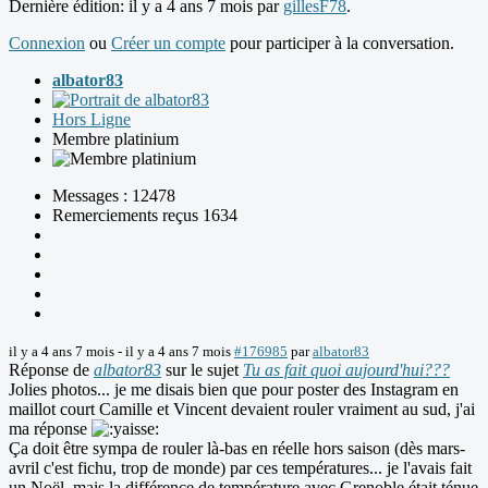
Dernière édition: il y a 4 ans 7 mois par
gillesF78
.
Connexion
ou
Créer un compte
pour participer à la conversation.
albator83
Hors Ligne
Membre platinium
Messages : 12478
Remerciements reçus 1634
il y a 4 ans 7 mois
-
il y a 4 ans 7 mois
#176985
par
albator83
Réponse de
albator83
sur le sujet
Tu as fait quoi aujourd'hui???
Jolies photos... je me disais bien que pour poster des Instagram en
maillot court Camille et Vincent devaient rouler vraiment au sud, j'ai
ma réponse
Ça doit être sympa de rouler là-bas en réelle hors saison (dès mars-
avril c'est fichu, trop de monde) par ces températures... je l'avais fait
un Noël, mais la différence de température avec Grenoble était ténue