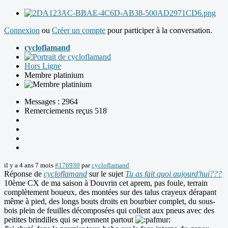
Connexion
ou
Créer un compte
pour participer à la conversation.
cycloflamand
Hors Ligne
Membre platinium
Messages : 2964
Remerciements reçus 518
il y a 4 ans 7 mois
#176930
par
cycloflamand
Réponse de
cycloflamand
sur le sujet
Tu as fait quoi aujourd'hui???
10ème CX de ma saison à Douvrin cet aprem, pas foule, terrain
complètement boueux, des montées sur des talus crayeux dérapant
même à pied, des longs bouts droits en bourbier complet, du sous-
bois plein de feuilles décomposées qui collent aux pneus avec des
peitites brindilles qui se prennent partout