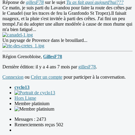
Réponse de
gillesF78
sur le sujet
Tu as fait quoi aujourd'hui???
Ce matin, je suis parti du Lavandou pour faire la route des crêtes par
le Canadel (sur les traces de feu la Granfondo St Tropez).Il faisait
nuageux, et la pluie s'est invitée à parti des crêtes. J'ai fini un peu
trempé.J'ai du adopter une allure modérée à cause de mon rhume qui
m'a bien fatigué...
Un paysage de Provence dans le brouillard...
Région Grenobloise,
GillesF78
Dernière édition: il y a 4 ans 7 mois par
gillesF78
.
Connexion
ou
Créer un compte
pour participer à la conversation.
cyclo13
Hors Ligne
Membre platinium
Messages : 2473
Remerciements reçus 502