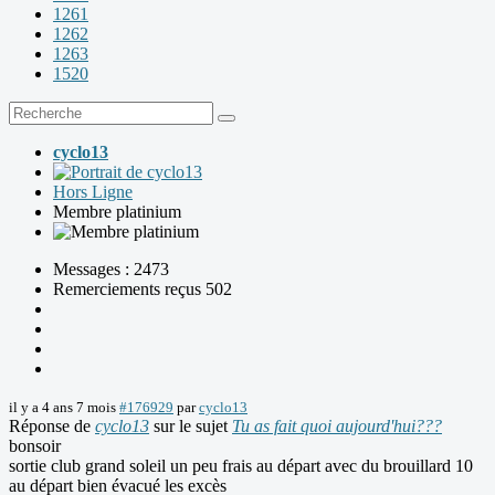
1261
1262
1263
1520
cyclo13
Hors Ligne
Membre platinium
Messages : 2473
Remerciements reçus 502
il y a 4 ans 7 mois
#176929
par
cyclo13
Réponse de
cyclo13
sur le sujet
Tu as fait quoi aujourd'hui???
bonsoir
sortie club grand soleil un peu frais au départ avec du brouillard 10
au départ bien évacué les excès