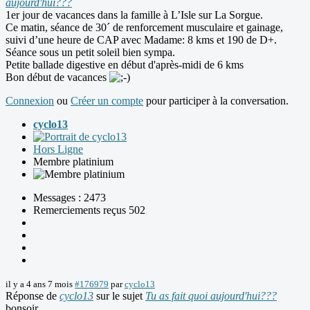
aujourd'hui???
1er jour de vacances dans la famille à L’Isle sur La Sorgue.
Ce matin, séance de 30´ de renforcement musculaire et gainage,
suivi d’une heure de CAP avec Madame: 8 kms et 190 de D+.
Séance sous un petit soleil bien sympa.
Petite ballade digestive en début d'après-midi de 6 kms
Bon début de vacances
Connexion
ou
Créer un compte
pour participer à la conversation.
cyclo13
Hors Ligne
Membre platinium
Messages : 2473
Remerciements reçus 502
il y a 4 ans 7 mois
#176979
par
cyclo13
Réponse de
cyclo13
sur le sujet
Tu as fait quoi aujourd'hui???
bonsoir