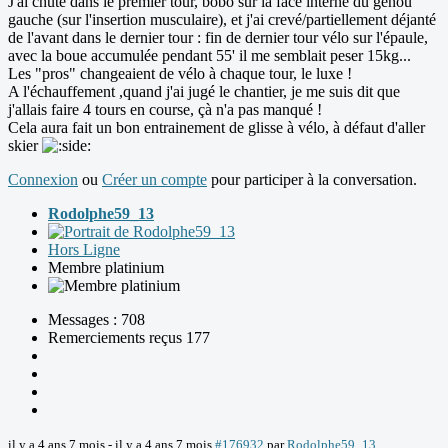
J'ai chuté dans le premier tour, bobo sur la face interne du genou
gauche (sur l'insertion musculaire), et j'ai crevé/partiellement déjanté
de l'avant dans le dernier tour : fin de dernier tour vélo sur l'épaule,
avec la boue accumulée pendant 55' il me semblait peser 15kg...
Les "pros" changeaient de vélo à chaque tour, le luxe !
A l'échauffement ,quand j'ai jugé le chantier, je me suis dit que
j'allais faire 4 tours en course, çà n'a pas manqué !
Cela aura fait un bon entrainement de glisse à vélo, à défaut d'aller
skier
Connexion
ou
Créer un compte
pour participer à la conversation.
Rodolphe59_13
Hors Ligne
Membre platinium
Messages : 708
Remerciements reçus 177
il y a 4 ans 7 mois
-
il y a 4 ans 7 mois
#176932
par
Rodolphe59_13