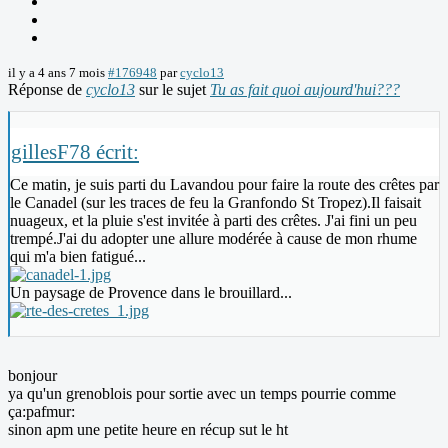
il y a 4 ans 7 mois
#176948
par
cyclo13
Réponse de
cyclo13
sur le sujet
Tu as fait quoi aujourd'hui???
gillesF78 écrit:
Ce matin, je suis parti du Lavandou pour faire la route des crêtes par
le Canadel (sur les traces de feu la Granfondo St Tropez).Il faisait
nuageux, et la pluie s'est invitée à parti des crêtes. J'ai fini un peu
trempé.J'ai du adopter une allure modérée à cause de mon rhume
qui m'a bien fatigué...
Un paysage de Provence dans le brouillard...
bonjour
ya qu'un grenoblois pour sortie avec un temps pourrie comme
ça:pafmur:
sinon apm une petite heure en récup sut le ht