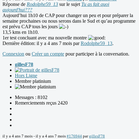
Réponse de
Rodolphe59_13
sur le sujet
Tu as fait quoi
aujourd'hui???
Aujourd’hui 1h10 de CAP pour changer un peu et pour préparer la
semaine prochaines ou nous serons dans le Sud et qu’au programme
est prévu CAP tous les jours
13,5 kms en 1h10.
1er test concluant avec ma nouvelle montre
Dernière édition: il y a 4 ans 7 mois par
Rodolphe59_13
.
Connexion
ou
Créer un compte
pour participer à la conversation.
gillesF78
Hors Ligne
Membre platinium
Messages : 8102
Remerciements reçus 2420
il y a 4 ans 7 mois
-
il y a 4 ans 7 mois
#176944
par
gillesF78