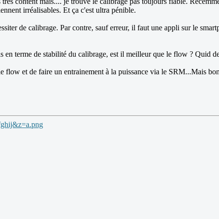
s très content mais.... je trouve le calibrage pas toujours fiable. Récem
nnent irréalisables. Et ça c'est ultra pénible.
essiter de calibrage. Par contre, sauf erreur, il faut une appli sur le sma
s en terme de stabilité du calibrage, est il meilleur que le flow ? Quid
le flow et de faire un entrainement à la puissance via le SRM...Mais bon,
ghij&z=a.png