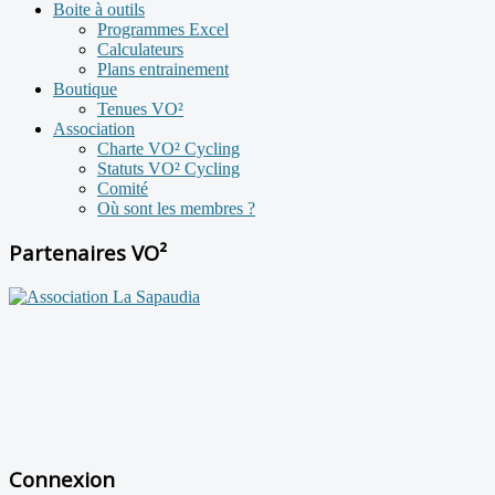
Boite à outils
Programmes Excel
Calculateurs
Plans entrainement
Boutique
Tenues VO²
Association
Charte VO² Cycling
Statuts VO² Cycling
Comité
Où sont les membres ?
Partenaires VO²
Connexion