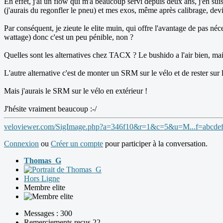
En effet, j'ai un flow qui m'a beaucoup servi depuis deux ans, j'en sui
(j'aurais du regonfler le pneu) et mes exos, même après calibrage, devie
Par conséquent, je zieute le elite muin, qui offre l'avantage de pas néc
wattage) donc c'est un peu pénible, non ?
Quelles sont les alternatives chez TACX ? Le bushido a l'air bien, mai
L'autre alternative c'est de monter un SRM sur le vélo et de rester sur 
Mais j'aurais le SRM sur le vélo en extérieur !
J'hésite vraiment beaucoup :-/
veloviewer.com/SigImage.php?a=346f10&r=1&c=5&u=M...f=abcdef
Connexion
ou
Créer un compte
pour participer à la conversation.
Thomas_G
Hors Ligne
Membre elite
Messages : 300
Remerciements reçus 22