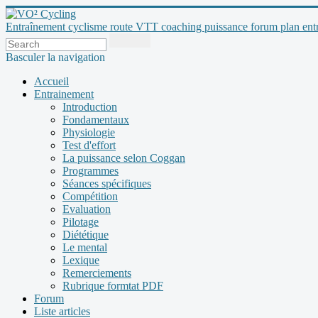
Entraînement cyclisme route VTT coaching puissance forum plan entraî
Basculer la navigation
Accueil
Entrainement
Introduction
Fondamentaux
Physiologie
Test d'effort
La puissance selon Coggan
Programmes
Séances spécifiques
Compétition
Evaluation
Pilotage
Diététique
Le mental
Lexique
Remerciements
Rubrique formtat PDF
Forum
Liste articles