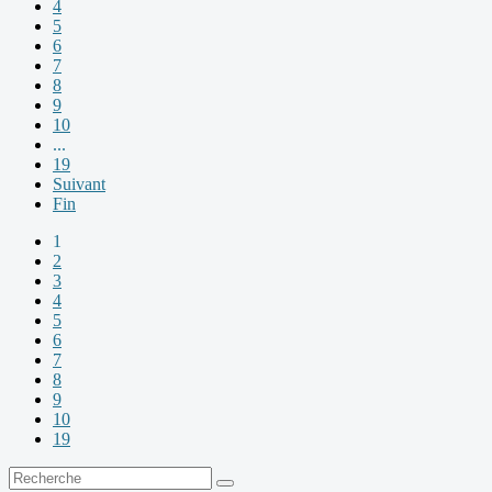
4
5
6
7
8
9
10
...
19
Suivant
Fin
1
2
3
4
5
6
7
8
9
10
19