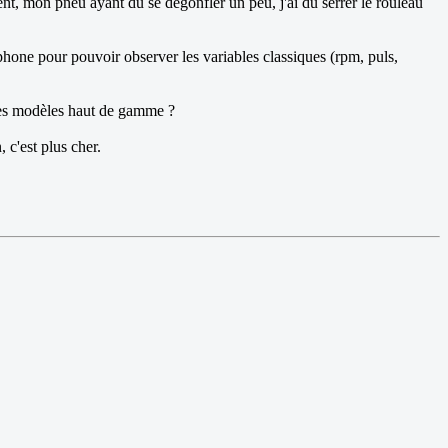
ment, mon pneu ayant du se dégonfler un peu, j'ai du serrer le rouleau
rtphone pour pouvoir observer les variables classiques (rpm, puls,
 des modèles haut de gamme ?
 c'est plus cher.