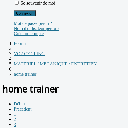
Se souvenir de moi
Connexion
Mot de passe perdu ?
Nom d'utilisateur perdu ?
Créer un compte
Forum
VO2 CYCLING
MATERIEL / MECANIQUE / ENTRETIEN
home trainer
home trainer
Début
Précédent
1
2
3