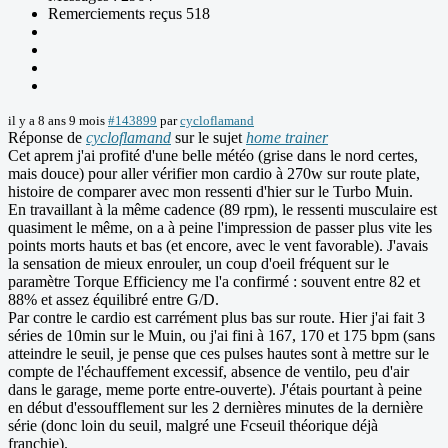
Remerciements reçus 518
il y a 8 ans 9 mois
#143899
par
cycloflamand
Réponse de
cycloflamand
sur le sujet
home trainer
Cet aprem j'ai profité d'une belle météo (grise dans le nord certes,
mais douce) pour aller vérifier mon cardio à 270w sur route plate,
histoire de comparer avec mon ressenti d'hier sur le Turbo Muin.
En travaillant à la même cadence (89 rpm), le ressenti musculaire est
quasiment le même, on a à peine l'impression de passer plus vite les
points morts hauts et bas (et encore, avec le vent favorable). J'avais
la sensation de mieux enrouler, un coup d'oeil fréquent sur le
paramètre Torque Efficiency me l'a confirmé : souvent entre 82 et
88% et assez équilibré entre G/D.
Par contre le cardio est carrément plus bas sur route. Hier j'ai fait 3
séries de 10min sur le Muin, ou j'ai fini à 167, 170 et 175 bpm (sans
atteindre le seuil, je pense que ces pulses hautes sont à mettre sur le
compte de l'échauffement excessif, absence de ventilo, peu d'air
dans le garage, meme porte entre-ouverte). J'étais pourtant à peine
en début d'essoufflement sur les 2 dernières minutes de la dernière
série (donc loin du seuil, malgré une Fcseuil théorique déjà
franchie).