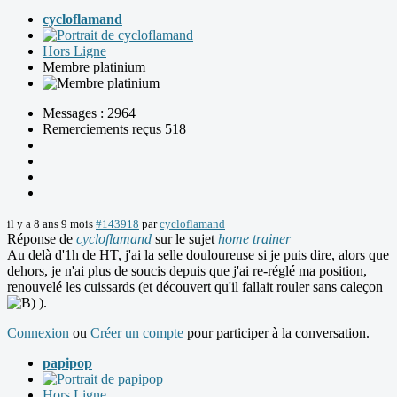
cycloflamand
Hors Ligne
Membre platinium
Messages : 2964
Remerciements reçus 518
il y a 8 ans 9 mois
#143918
par
cycloflamand
Réponse de
cycloflamand
sur le sujet
home trainer
Au delà d'1h de HT, j'ai la selle douloureuse si je puis dire, alors que
dehors, je n'ai plus de soucis depuis que j'ai re-réglé ma position,
renouvelé les cuissards (et découvert qu'il fallait rouler sans caleçon
).
Connexion
ou
Créer un compte
pour participer à la conversation.
papipop
Hors Ligne