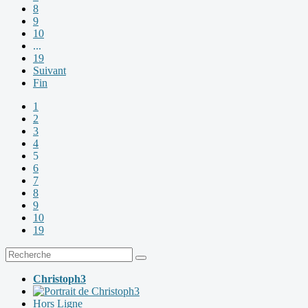
8
9
10
...
19
Suivant
Fin
1
2
3
4
5
6
7
8
9
10
19
Christoph3
Hors Ligne