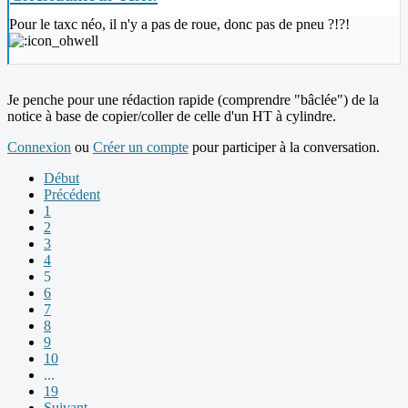
Pour le taxc néo, il n'y a pas de roue, donc pas de pneu ?!?!
Je penche pour une rédaction rapide (comprendre "bâclée") de la
notice à base de copier/coller de celle d'un HT à cylindre.
Connexion
ou
Créer un compte
pour participer à la conversation.
Début
Précédent
1
2
3
4
5
6
7
8
9
10
...
19
Suivant