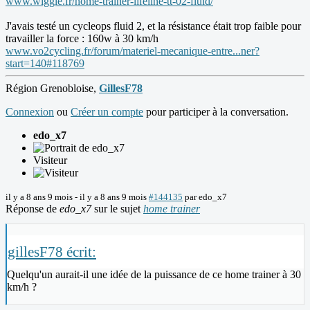
www.wiggle.fr/home-trainer-lifeline-tt-02-fluid/
J'avais testé un cycleops fluid 2, et la résistance était trop faible pour
travailler la force : 160w à 30 km/h
www.vo2cycling.fr/forum/materiel-mecanique-entre...ner?
start=140#118769
Région Grenobloise,
GillesF78
Connexion
ou
Créer un compte
pour participer à la conversation.
edo_x7
Visiteur
il y a 8 ans 9 mois
-
il y a 8 ans 9 mois
#144135
par
edo_x7
Réponse de
edo_x7
sur le sujet
home trainer
gillesF78 écrit:
Quelqu'un aurait-il une idée de la puissance de ce home trainer à 30
km/h ?