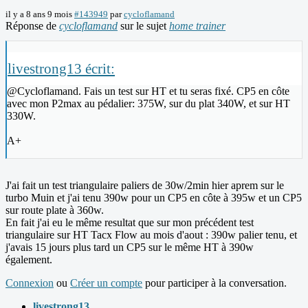
il y a 8 ans 9 mois
#143949
par
cycloflamand
Réponse de
cycloflamand
sur le sujet
home trainer
livestrong13 écrit:
@Cycloflamand. Fais un test sur HT et tu seras fixé. CP5 en côte
avec mon P2max au pédalier: 375W, sur du plat 340W, et sur HT
330W.
A+
J'ai fait un test triangulaire paliers de 30w/2min hier aprem sur le
turbo Muin et j'ai tenu 390w pour un CP5 en côte à 395w et un CP5
sur route plate à 360w.
En fait j'ai eu le même resultat que sur mon précédent test
triangulaire sur HT Tacx Flow au mois d'aout : 390w palier tenu, et
j'avais 15 jours plus tard un CP5 sur le même HT à 390w
également.
Connexion
ou
Créer un compte
pour participer à la conversation.
livestrong13