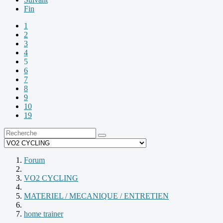
Fin
1
2
3
4
5
6
7
8
9
10
19
Forum
VO2 CYCLING
MATERIEL / MECANIQUE / ENTRETIEN
home trainer