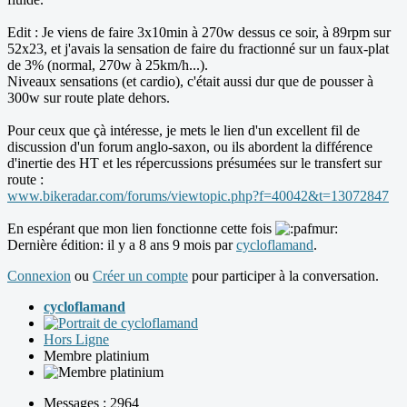
Edit : Je viens de faire 3x10min à 270w dessus ce soir, à 89rpm sur
52x23, et j'avais la sensation de faire du fractionné sur un faux-plat
de 3% (normal, 270w à 25km/h...).
Niveaux sensations (et cardio), c'était aussi dur que de pousser à
300w sur route plate dehors.
Pour ceux que çà intéresse, je mets le lien d'un excellent fil de
discussion d'un forum anglo-saxon, ou ils abordent la différence
d'inertie des HT et les répercussions présumées sur le transfert sur
route :
www.bikeradar.com/forums/viewtopic.php?f=40042&t=13072847
En espérant que mon lien fonctionne cette fois
Dernière édition: il y a 8 ans 9 mois par
cycloflamand
.
Connexion
ou
Créer un compte
pour participer à la conversation.
cycloflamand
Hors Ligne
Membre platinium
Messages : 2964