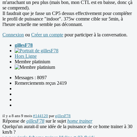
m'arrachant un peu plus (mais bon, mon CTL est en baisse, donc çà
se comprend).
Il faudrait que je fasse un CP5 dessus effectivement pour compléter
le profil de puissance "indoor". 375w comme cible sur 5min, à
l'heure actuelle me semble pas déconnant.
Connexion
ou
Créer un compte
pour participer à la conversation.
gillesF78
Hors Ligne
Membre platinium
Messages : 8097
Remerciements reçus 2419
il y a 8 ans 9 mois
#144120
par
gillesF78
Réponse de
gillesF78
sur le sujet
home trainer
Quelqu'un aurait-il une idée de la puissance de ce home trainer à 30
km/h ?