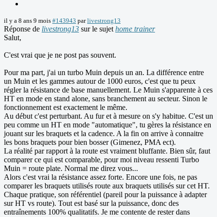
il y a 8 ans 9 mois
#143943
par
livestrong13
Réponse de
livestrong13
sur le sujet
home trainer
Salut,
C'est vrai que je ne post pas souvent.
Pour ma part, j'ai un turbo Muin depuis un an. La différence entre
un Muin et les gammes autour de 1000 euros, c'est que tu peux
régler la résistance de base manuellement. Le Muin s'apparente à ces
HT en mode en stand alone, sans branchement au secteur. Sinon le
fonctionnement est exactement le même.
Au début c'est perturbant. Au fur et à mesure on s'y habitue. C'est un
peu comme un HT en mode "automatique", tu gères la résistance en
jouant sur les braquets et la cadence. A la fin on arrive à connaitre
les bons braquets pour bien bosser (Gimenez, PMA ect).
La réalité par rapport à la route est vraiment bluffante. Bien sûr, faut
comparer ce qui est comparable, pour moi niveau ressenti Turbo
Muin = route plate. Normal me direz vous...
Alors c'est vrai la résistance assez forte. Encore une fois, ne pas
comparer les braquets utilisés route aux braquets utilisés sur cet HT.
Chaque pratique, son référentiel (pareil pour la puissance à adapter
sur HT vs route). Tout est basé sur la puissance, donc des
entraînements 100% qualitatifs. Je me contente de rester dans