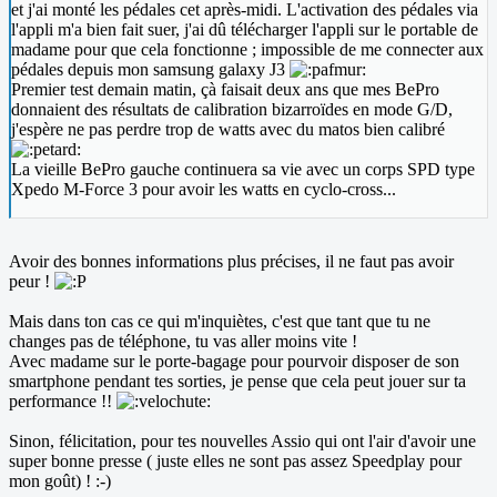
et j'ai monté les pédales cet après-midi. L'activation des pédales via
l'appli m'a bien fait suer, j'ai dû télécharger l'appli sur le portable de
madame pour que cela fonctionne ; impossible de me connecter aux
pédales depuis mon samsung galaxy J3
Premier test demain matin, çà faisait deux ans que mes BePro
donnaient des résultats de calibration bizarroïdes en mode G/D,
j'espère ne pas perdre trop de watts avec du matos bien calibré
La vieille BePro gauche continuera sa vie avec un corps SPD type
Xpedo M-Force 3 pour avoir les watts en cyclo-cross...
Avoir des bonnes informations plus précises, il ne faut pas avoir
peur !
Mais dans ton cas ce qui m'inquiètes, c'est que tant que tu ne
changes pas de téléphone, tu vas aller moins vite !
Avec madame sur le porte-bagage pour pourvoir disposer de son
smartphone pendant tes sorties, je pense que cela peut jouer sur ta
performance !!
Sinon, félicitation, pour tes nouvelles Assio qui ont l'air d'avoir une
super bonne presse ( juste elles ne sont pas assez Speedplay pour
mon goût) ! :-)