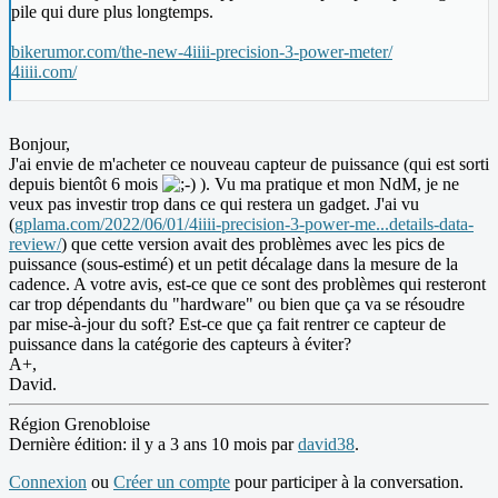
pile qui dure plus longtemps.
bikerumor.com/the-new-4iiii-precision-3-power-meter/
4iiii.com/
Bonjour,
J'ai envie de m'acheter ce nouveau capteur de puissance (qui est sorti
depuis bientôt 6 mois
). Vu ma pratique et mon NdM, je ne
veux pas investir trop dans ce qui restera un gadget. J'ai vu
(
gplama.com/2022/06/01/4iiii-precision-3-power-me...details-data-
review/
) que cette version avait des problèmes avec les pics de
puissance (sous-estimé) et un petit décalage dans la mesure de la
cadence. A votre avis, est-ce que ce sont des problèmes qui resteront
car trop dépendants du "hardware" ou bien que ça va se résoudre
par mise-à-jour du soft? Est-ce que ça fait rentrer ce capteur de
puissance dans la catégorie des capteurs à éviter?
A+,
David.
Région Grenobloise
Dernière édition: il y a 3 ans 10 mois par
david38
.
Connexion
ou
Créer un compte
pour participer à la conversation.