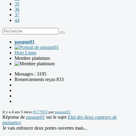
35
36
37
44
pasqup01
Hors Ligne
Membre platinium
Messages : 3195
Remerciements reçus 833
il y a 4 ans 5 mois
#177955
par
pasqup01
Réponse de
pasqup01
sur le sujet
Etat des lieux capteurs de
puissance
Je vais enfoncer deux portes ouvertes mais...