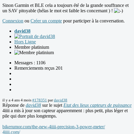
Sinon Garmin et BLE cela a toujours été de la grande souffrance et
un SAV pitoyable (hélas le mot est faible les concernant ) !
Connexion
ou
Créer un compte
pour participer à la conversation.
david38
Hors Ligne
Membre platinium
Messages : 1106
Remerciements reçus 201
il y a 4 ans 4 mois
#178351
par
david38
Réponse de
david38
sur le sujet
Etat des lieux capteurs de puissance
4iiii a mis à jour son capteur apparemment : plus petit, plus léger et
pile qui dure plus longtemps.
bikerumor.com/the-new-4iiii-precision-3-power-meter/
4iiii.com/