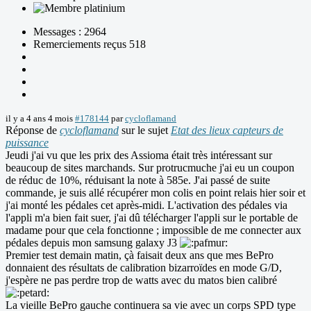
Messages : 2964
Remerciements reçus 518
il y a 4 ans 4 mois
#178144
par
cycloflamand
Réponse de
cycloflamand
sur le sujet
Etat des lieux capteurs de
puissance
Jeudi j'ai vu que les prix des Assioma était très intéressant sur
beaucoup de sites marchands. Sur protrucmuche j'ai eu un coupon
de réduc de 10%, réduisant la note à 585e. J'ai passé de suite
commande, je suis allé récupérer mon colis en point relais hier soir et
j'ai monté les pédales cet après-midi. L'activation des pédales via
l'appli m'a bien fait suer, j'ai dû télécharger l'appli sur le portable de
madame pour que cela fonctionne ; impossible de me connecter aux
pédales depuis mon samsung galaxy J3
Premier test demain matin, çà faisait deux ans que mes BePro
donnaient des résultats de calibration bizarroïdes en mode G/D,
j'espère ne pas perdre trop de watts avec du matos bien calibré
La vieille BePro gauche continuera sa vie avec un corps SPD type