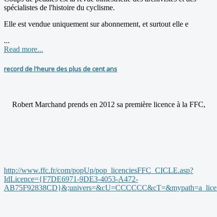
spécialistes de l'histoire du cyclisme.
Elle est vendue uniquement sur abonnement, et surtout elle e
...
Read more...
record de l'heure des plus de cent ans
Robert Marchand prends en 2012 sa première licence à la FFC,
http://www.ffc.fr/com/popUp/pop_licenciesFFC_CICLE.asp?
IdLicence={F7DE6971-9DE3-4053-A472-
AB75F92838CD}&;univers=&cU=CCCCCC&cT=&mypath=a_licen