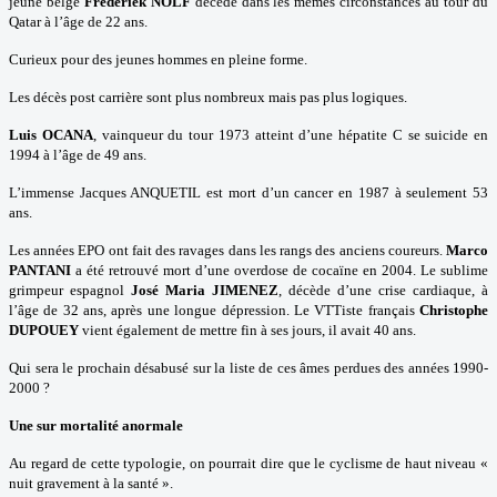
jeune belge
Frederiek NOLF
décède dans les mêmes circonstances au tour du
Qatar à l’âge de 22 ans.
Curieux pour des jeunes hommes en pleine forme.
Les décès post carrière sont plus nombreux mais pas plus logiques.
Luis OCANA
, vainqueur du tour 1973 atteint d’une hépatite C se suicide en
1994 à l’âge de 49 ans.
L’immense Jacques ANQUETIL est mort d’un cancer en 1987 à seulement 53
ans.
Les années EPO ont fait des ravages dans les rangs des anciens coureurs.
Marco
PANTANI
a été retrouvé mort d’une overdose de cocaïne en 2004. Le sublime
grimpeur espagnol
José Maria JIMENEZ
, décède d’une crise cardiaque, à
l’âge de 32 ans, après une longue dépression. Le VTTiste français
Christophe
DUPOUEY
vient également de mettre fin à ses jours, il avait 40 ans.
Qui sera le prochain désabusé sur la liste de ces âmes perdues des années 1990-
2000 ?
Une sur mortalité anormale
Au regard de cette typologie, on pourrait dire que le cyclisme de haut niveau «
nuit gravement à la santé ».