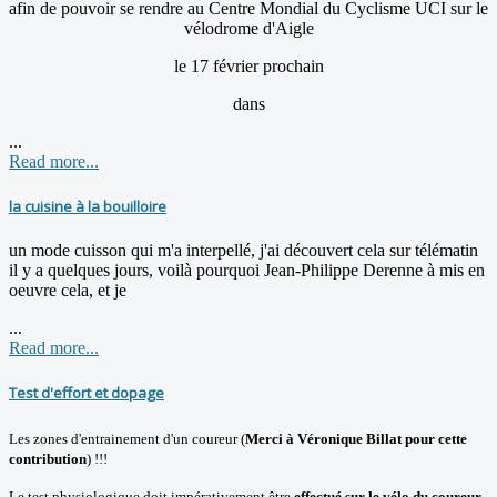
afin de pouvoir se rendre au Centre Mondial du Cyclisme UCI sur le
vélodrome d'Aigle
le 17 février prochain
dans
...
Read more...
la cuisine à la bouilloire
un mode cuisson qui m'a interpellé, j'ai découvert cela sur télématin
il y a quelques jours, voilà pourquoi Jean-Philippe Derenne à mis en
oeuvre cela, et je
...
Read more...
Test d'effort et dopage
Les zones d'entrainement d'un coureur (
Merci à Véronique Billat pour cette
contribution
) !!!
Le test physiologique doit impérativement être
effectué sur le vélo du coureur.