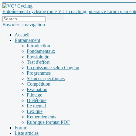
Entraînement cyclisme route VTT coaching puissance forum plan entraî
Basculer la navigation
Accueil
Entrainement
Introduction
Fondamentaux
Physiologie
Test d'effort
La puissance selon Coggan
Programmes
Séances spécifiques
Compétition
Evaluation
Pilotage
Diététique
Le mental
Lexique
Remerciements
Rubrique formtat PDF
Forum
Liste articles