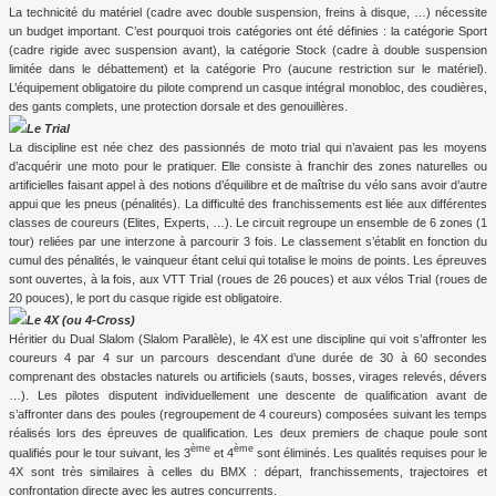
La technicité du matériel (cadre avec double suspension, freins à disque, …) nécessite
un budget important. C’est pourquoi trois catégories ont été définies :
la catégorie Sport
(cadre rigide avec suspension avant),
la catégorie Stock
(cadre à double suspension
limitée dans le débattement) et
la catégorie Pro
(aucune restriction sur le matériel).
L’équipement obligatoire du pilote comprend
un casque intégral monobloc, des coudières,
des gants complets, une protection dorsale et des genouillères.
Le Trial
La discipline est née chez des passionnés de moto trial qui n’avaient pas les moyens
d’acquérir une moto pour le pratiquer. Elle consiste à franchir des zones naturelles ou
artificielles faisant appel à des notions d’équilibre et de maîtrise du vélo sans avoir d’autre
appui que les pneus (pénalités). La difficulté des franchissements est liée aux différentes
classes de coureurs (Elites, Experts, …). Le circuit regroupe un ensemble de 6 zones (1
tour) reliées par une interzone à parcourir 3 fois. Le classement s’établit en fonction du
cumul des pénalités, le vainqueur étant celui qui totalise le moins de points. Les épreuves
sont ouvertes, à la fois, aux VTT Trial (roues de
26 pouces
) et aux vélos Trial (roues de
20 pouces
), le port du casque rigide est obligatoire.
Le 4X (ou 4-Cross)
Héritier du Dual Slalom (Slalom Parallèle), le 4X est une discipline qui voit s’affronter les
coureurs 4 par 4 sur un parcours descendant d’une durée de 30 à 60 secondes
comprenant des obstacles naturels ou artificiels (sauts, bosses, virages relevés, dévers
…). Les pilotes disputent individuellement une descente de qualification avant de
s’affronter dans des poules (regroupement de 4 coureurs) composées suivant les temps
réalisés lors des épreuves de qualification. Les deux premiers de chaque poule sont
ème
ème
qualifiés pour le tour suivant, les 3
et 4
sont éliminés. Les qualités requises pour le
4X sont très similaires à celles du BMX : départ, franchissements, trajectoires et
confrontation directe avec les autres concurrents.