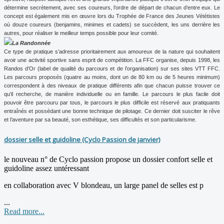
détermine secrètement, avec ses coureurs, l’ordre de départ de chacun d’entre eux. Le
concept est également mis en œuvre lors du Trophée de France des Jeunes Vététistes
où douze coureurs (benjamins, minimes et cadets) se succèdent, les uns derrière les
autres, pour réaliser le meilleur temps possible pour leur comité.
La Randonnée
Ce type de pratique s’adresse prioritairement aux amoureux de la nature qui souhaitent
avoir une activité sportive sans esprit de compétition. La FFC organise, depuis 1998, les
Randos d’Or (label de qualité du parcours et de l’organisation) sur ses sites VTT FFC.
Les parcours proposés (quatre au moins, dont un de
80 km
ou de 5 heures minimum)
correspondent à des niveaux de pratique différents afin que chacun puisse trouver ce
qu’il recherche, de manière individuelle ou en famille. Le parcours le plus facile doit
pouvoir être parcouru par tous, le parcours le plus difficile est réservé aux pratiquants
entraînés et possédant une bonne technique de pilotage. Ce dernier doit susciter le rêve
et l’aventure par sa beauté, son esthétique, ses difficultés et son particularisme.
dossier selle et guidoline (Cyclo Passion de janvier)
le nouveau n° de Cyclo passion propose un dossier confort selle et
guidoline assez untéressant
en collaboration avec V blondeau, un large panel de selles est p
...
Read more...