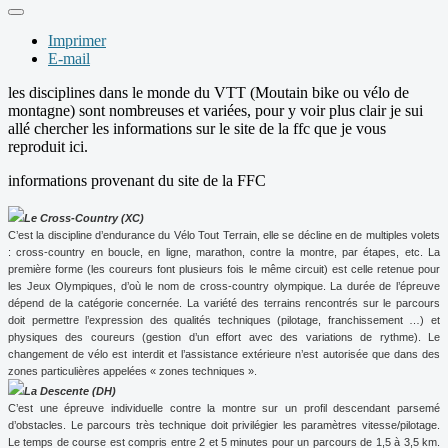
Imprimer
E-mail
les disciplines dans le monde du VTT (Moutain bike ou vélo de
montagne) sont nombreuses et variées, pour y voir plus clair je sui
allé chercher les informations sur le site de la ffc que je vous
reproduit ici.
informations provenant du site de la FFC
Le Cross-Country (XC)
C’est la discipline d’endurance du Vélo Tout Terrain, elle se décline en de multiples volets
: cross-country en boucle, en ligne, marathon, contre la montre, par étapes, etc. La
première forme (les coureurs font plusieurs fois le même circuit) est celle retenue pour
les Jeux Olympiques, d’où le nom de cross-country olympique. La durée de l’épreuve
dépend de la catégorie concernée. La variété des terrains rencontrés sur le parcours
doit permettre l’expression des qualités techniques (pilotage, franchissement …) et
physiques des coureurs (gestion d’un effort avec des variations de rythme). Le
changement de vélo est interdit et l’assistance extérieure n’est autorisée que dans des
zones particulières appelées « zones techniques ».
La Descente (DH)
C’est une épreuve individuelle contre la montre sur un profil descendant parsemé
d’obstacles. Le parcours très technique doit privilégier les paramètres vitesse/pilotage.
Le temps de course est compris entre 2 et 5 minutes pour un parcours de 1,5 à
3,5 km
.