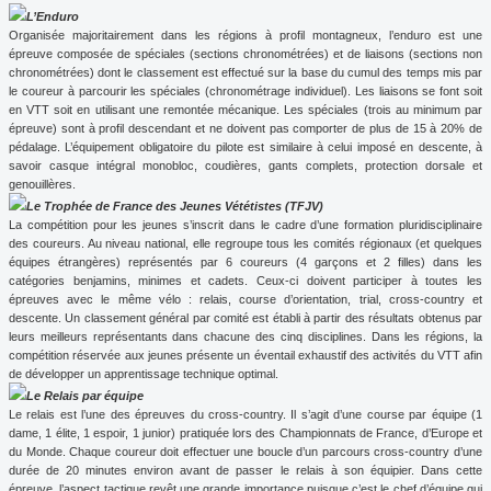
L’Enduro
Organisée majoritairement dans les régions à profil montagneux, l’enduro est une
épreuve composée de spéciales (sections chronométrées) et de liaisons (sections non
chronométrées) dont le classement est effectué sur la base du cumul des temps mis par
le coureur à parcourir les spéciales (chronométrage individuel). Les liaisons se font soit
en VTT soit en utilisant une remontée mécanique. Les spéciales (trois au minimum par
épreuve) sont à profil descendant et ne doivent pas comporter de plus de 15 à 20% de
pédalage. L’équipement obligatoire du pilote est similaire à celui imposé en descente, à
savoir
casque intégral monobloc, coudières, gants complets, protection dorsale et
genouillères.
Le Trophée de France des Jeunes Vététistes (TFJV)
La compétition pour les jeunes s’inscrit dans le cadre d’une formation pluridisciplinaire
des coureurs. Au niveau national, elle regroupe tous les comités régionaux (et quelques
équipes étrangères) représentés par 6 coureurs (4 garçons et 2 filles) dans les
catégories benjamins, minimes et cadets. Ceux-ci doivent participer à toutes les
épreuves avec le même vélo : relais, course d’orientation, trial, cross-country et
descente. Un classement général par comité est établi à partir des résultats obtenus par
leurs meilleurs représentants dans chacune des cinq disciplines. Dans les régions, la
compétition réservée aux jeunes présente un éventail exhaustif des activités du VTT afin
de développer un apprentissage technique optimal.
Le Relais par équipe
Le relais est l’une des épreuves du cross-country. Il s’agit d’une course par équipe (1
dame, 1 élite, 1 espoir, 1 junior) pratiquée lors des Championnats de France, d’Europe et
du Monde. Chaque coureur doit effectuer une boucle d’un parcours cross-country d’une
durée de 20 minutes environ avant de passer le relais à son équipier. Dans cette
épreuve, l’aspect tactique revêt une grande importance puisque c’est le chef d’équipe qui