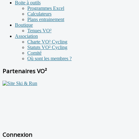
Boite à outils
Programmes Excel
Calculateurs
Plans entrainement
Boutique
Tenues VO²
Association
Charte VO² Cycling
Statuts VO² Cycling
Comité
Où sont les membres ?
Partenaires VO²
Connexion