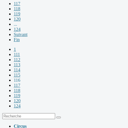
117
118
119
120
...
124
Suivant
Fin
1
111
112
113
114
115
116
117
118
119
120
124
Circus