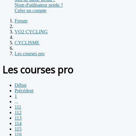
Nom d'utilisateur perdu ?
Créer un compte
Forum
VO2 CYCLING
CYCLISME
Les courses pro
Les courses pro
Début
Précédent
1
...
111
112
113
114
115
116