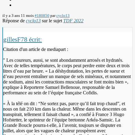
il y a 3 ans 11 mois
#180850
par
cyclo13
Réponse de
cyclo13
sur le sujet
TDF 2022
gillesF78 écrit:
Citation d'un article de mediapart :
" Les coureurs, aussi, se sont abondamment arrosés et hydratés.
Avec de telles températures, le corps peut perdre entre deux et trois
litres d’eau par heure. « La déshydratation, les pertes de sueur et
d’eau peuvent entraîner un manque de sels minéraux, et notamment
de sodium, ainsi les contractions musculaires se font moins bien »,
explique à Reporterre Samuel Bellenoue, responsable de la
performance au sein de l’équipe française Cofidis.
« À la télé on dit : “Ne sortez pas, parce qu’il fait trop chaud”, et
nous on fait 210 km dans la chaleur. Même dans les descentes on
transpirait, tellement il faisait chaud », a confié à France 3 Hugo
Hofstetter, le sprinteur de l’équipe bretonne Arkéa-Samsic. La
Grande Boucle pourra-t-elle, à l’avenir, toujours se disputer en
juillet, alors que les vagues de chaleur prospèrent avec