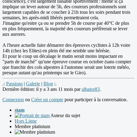
conscience), c'est largement faisable sportivement : même si ça
implique un lever autour de 5h, des coureurs professionnels sont
largement capables de se coucher à 21h tous les soirs pendant trois
semaines, les après-midi libérés permettraient cela.
J'imagine qu'entre ça ou se prendre 5h de course par 40°C de plus
en plus fréquemment, la majorité des coureurs préfèrerait se lever
aux aurores.
A l'heure actuelle faire démarrer des épreuves cyclistes à 12h voire
14h (chez les Elites) en plein été me semble une hérésie.
Et pour le coup un décalage le matin serait moins impactant en
"parts de marché" qu'une épreuve courue en octobre (sans compter
que franchir des cols alpestres à l'automne serait une loterie météo,
presque autant qu'au printemps sur le Giro).
.:
Passions
|
Galerie
|
Blog
:.
Dernière édition: il y a 3 ans 11 mois par
albator83
.
Connexion
ou
Créer un compte
pour participer à la conversation.
stam
Auteur du sujet
Hors Ligne
Membre platinium