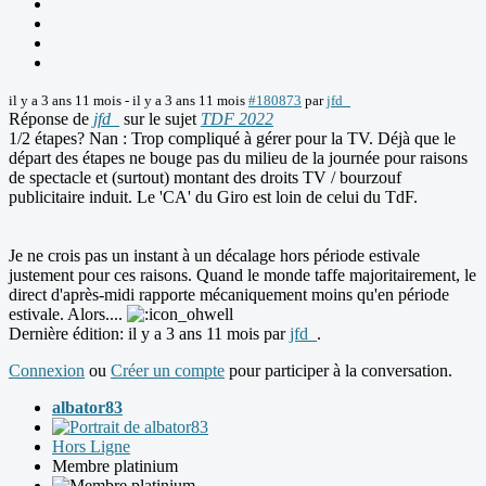
il y a 3 ans 11 mois
-
il y a 3 ans 11 mois
#180873
par
jfd_
Réponse de
jfd_
sur le sujet
TDF 2022
1/2 étapes? Nan : Trop compliqué à gérer pour la TV. Déjà que le
départ des étapes ne bouge pas du milieu de la journée pour raisons
de spectacle et (surtout) montant des droits TV / bourzouf
publicitaire induit. Le 'CA' du Giro est loin de celui du TdF.
Je ne crois pas un instant à un décalage hors période estivale
justement pour ces raisons. Quand le monde taffe majoritairement, le
direct d'après-midi rapporte mécaniquement moins qu'en période
estivale. Alors....
Dernière édition: il y a 3 ans 11 mois par
jfd_
.
Connexion
ou
Créer un compte
pour participer à la conversation.
albator83
Hors Ligne
Membre platinium