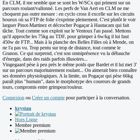
En CLM, il me semble que se sont les W/SCx qui priment sur un
parcours roulant/vallonné. Les perfs de Van Aert en CLM ne me
choquent pas outre mesure : en cyclo cross il excelle sur les circuits
boueux où sa FTP de folie s'exprime pleinement. C'est plutôt le voir
larguer Pinot-Martinez et décrocher Pogaçar à Hautacam qui fait
tâche. Tout comme son exploit sur le Ventoux l'an passé. Mettons
qu'il approche les 75kg au TDF, pour grimper à 6w/kg il lui faut
450w de FTP... Mais à la planche des Belles Filles où à Mende, on
ne l'a pas vu. Trop pentu sur trop de distance, tout comme le
Granon. Ce qui surprend, c'est son omniprésence vu la débauche
d'énergie, dans des raids parfois illusoires...
Vingegaard pèse à peu près le même poids que Bardet et il lui met 3'
sur un parcours majoritairement roulant... On aimerait bien connaître
ses données physiologiques. A la limite, un Pogaçar qui pèse 66kg
paraît plus "humain", dans le morphotype des coureurs de grands
tours, compromis entre grimpeur/rouleur.
Connexion
ou
Créer un compte
pour participer à la conversation.
krystau
Hors Ligne
Membre premium