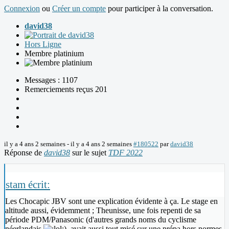
Connexion
ou
Créer un compte
pour participer à la conversation.
david38
Hors Ligne
Membre platinium
Messages : 1107
Remerciements reçus 201
il y a 4 ans 2 semaines
-
il y a 4 ans 2 semaines
#180522
par
david38
Réponse de
david38
sur le sujet
TDF 2022
stam écrit:
Les Chocapic JBV sont une explication évidente à ça. Le stage en
altitude aussi, évidemment ; Theunisse, une fois repenti de sa
période PDM/Panasonic (d'autres grands noms du cyclisme
néerlandais
), avait aussi tout misé sur une prépa hors normes