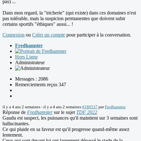
pas) ...
Dans mon regard, la "tricherie" (qui existe) dans ces domaines n'est
pas tolérable, mais la suspicion permanentes que doivent subir
certains sportifs "éthiques" aussi... !
Connexion
ou
Créer un compte
pour participer à la conversation.
Fredhamster
Hors Ligne
Administrateur
Messages : 2086
Remerciements reçus 347
il y a 4 ans 2 semaines
-
il y a 4 ans 2 semaines
#180537
par
Fredhamster
Réponse de
Fredhamster
sur le sujet
TDF 2022
Gaudu est suspect, les puissances qu'il maintient sur 3 semaines sont
hallucinantes.
Ce qui plaide en sa faveur est qu'il progresse quand-même assez
lentement.
Ceux qui sont devant lui ont largement dépassé le stade de la