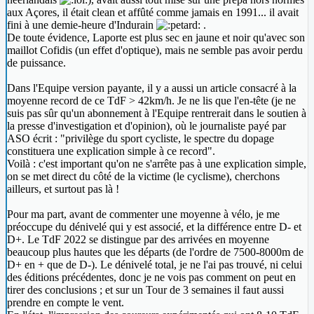
aux Açores, il était clean et affûté comme jamais en 1991... il avait
fini à une demie-heure d'Indurain
.
De toute évidence, Laporte est plus sec en jaune et noir qu'avec son
maillot Cofidis (un effet d'optique), mais ne semble pas avoir perdu
de puissance.
Dans l'Equipe version payante, il y a aussi un article consacré à la
moyenne record de ce TdF > 42km/h. Je ne lis que l'en-tête (je ne
suis pas sûr qu'un abonnement à l'Equipe rentrerait dans le soutien à
la presse d'investigation et d'opinion), où le journaliste payé par
ASO écrit : "privilège du sport cycliste, le spectre du dopage
constituera une explication simple à ce record".
Voilà : c'est important qu'on ne s'arrête pas à une explication simple,
on se met direct du côté de la victime (le cyclisme), cherchons
ailleurs, et surtout pas là !
Pour ma part, avant de commenter une moyenne à vélo, je me
préoccupe du dénivelé qui y est associé, et la différence entre D- et
D+. Le TdF 2022 se distingue par des arrivées en moyenne
beaucoup plus hautes que les départs (de l'ordre de 7500-8000m de
D+ en + que de D-). Le dénivelé total, je ne l'ai pas trouvé, ni celui
des éditions précédentes, donc je ne vois pas comment on peut en
tirer des conclusions ; et sur un Tour de 3 semaines il faut aussi
prendre en compte le vent.