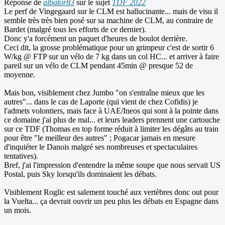
Réponse de
albator83
sur le sujet
TDF 2022
Le perf de Vingegaard sur le CLM est hallucinante... mais de visu il
semble très très bien posé sur sa machine de CLM, au contraire de
Bardet (malgré tous les efforts de ce dernier).
Donc y'a forcément un paquet d'heures de boulot derrière.
Ceci dit, la grosse problématique pour un grimpeur c'est de sortir 6
W/kg @ FTP sur un vélo de 7 kg dans un col HC... et arriver à faire
pareil sur un vélo de CLM pendant 45min @ presque 52 de
moyenne.
Mais bon, visiblement chez Jumbo "on s'entraîne mieux que les
autres"... dans le cas de Laporte (qui vient de chez Cofidis) je
l'admets volontiers, mais face à UAE/Ineos qui sont à la pointe dans
ce domaine j'ai plus de mal... et leurs leaders prennent une cartouche
sur ce TDF (Thomas en top forme réduit à limiter les dégâts au train
pour être "le meilleur des autres" ; Pogacar jamais en mesure
d'inquiéter le Danois malgré ses nombreuses et spectaculaires
tentatives).
Bref, j'ai l'impression d'entendre la même soupe que nous servait US
Postal, puis Sky lorsqu'ils dominaient les débats.
Visiblement Roglic est salement touché aux vertèbres donc out pour
la Vuelta... ça devrait ouvrir un peu plus les débats en Espagne dans
un mois.