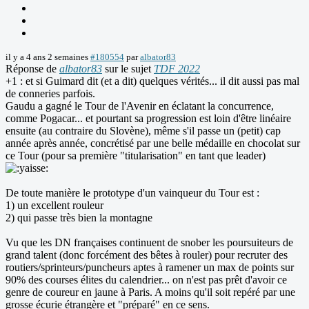
il y a 4 ans 2 semaines
#180554
par
albator83
Réponse de
albator83
sur le sujet
TDF 2022
+1 : et si Guimard dit (et a dit) quelques vérités... il dit aussi pas mal
de conneries parfois.
Gaudu a gagné le Tour de l'Avenir en éclatant la concurrence,
comme Pogacar... et pourtant sa progression est loin d'être linéaire
ensuite (au contraire du Slovène), même s'il passe un (petit) cap
année après année, concrétisé par une belle médaille en chocolat sur
ce Tour (pour sa première "titularisation" en tant que leader)
De toute manière le prototype d'un vainqueur du Tour est :
1) un excellent rouleur
2) qui passe très bien la montagne
Vu que les DN françaises continuent de snober les poursuiteurs de
grand talent (donc forcément des bêtes à rouler) pour recruter des
routiers/sprinteurs/puncheurs aptes à ramener un max de points sur
90% des courses élites du calendrier... on n'est pas prêt d'avoir ce
genre de coureur en jaune à Paris. A moins qu'il soit repéré par une
grosse écurie étrangère et "préparé" en ce sens.