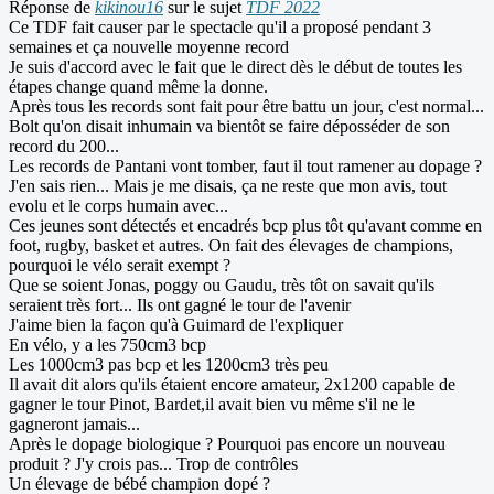
Réponse de
kikinou16
sur le sujet
TDF 2022
Ce TDF fait causer par le spectacle qu'il a proposé pendant 3
semaines et ça nouvelle moyenne record
Je suis d'accord avec le fait que le direct dès le début de toutes les
étapes change quand même la donne.
Après tous les records sont fait pour être battu un jour, c'est normal...
Bolt qu'on disait inhumain va bientôt se faire déposséder de son
record du 200...
Les records de Pantani vont tomber, faut il tout ramener au dopage ?
J'en sais rien... Mais je me disais, ça ne reste que mon avis, tout
evolu et le corps humain avec...
Ces jeunes sont détectés et encadrés bcp plus tôt qu'avant comme en
foot, rugby, basket et autres. On fait des élevages de champions,
pourquoi le vélo serait exempt ?
Que se soient Jonas, poggy ou Gaudu, très tôt on savait qu'ils
seraient très fort... Ils ont gagné le tour de l'avenir
J'aime bien la façon qu'à Guimard de l'expliquer
En vélo, y a les 750cm3 bcp
Les 1000cm3 pas bcp et les 1200cm3 très peu
Il avait dit alors qu'ils étaient encore amateur, 2x1200 capable de
gagner le tour Pinot, Bardet,il avait bien vu même s'il ne le
gagneront jamais...
Après le dopage biologique ? Pourquoi pas encore un nouveau
produit ? J'y crois pas... Trop de contrôles
Un élevage de bébé champion dopé ?