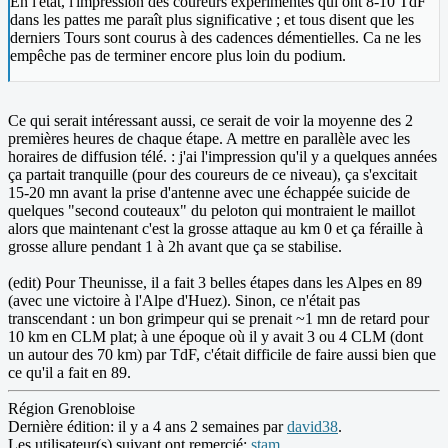
En l'état, l'impression des coureurs expérimentés qui ont 8-10 TdF
dans les pattes me paraît plus significative ; et tous disent que les
derniers Tours sont courus à des cadences démentielles. Ca ne les
empêche pas de terminer encore plus loin du podium.
Ce qui serait intéressant aussi, ce serait de voir la moyenne des 2
premières heures de chaque étape. A mettre en parallèle avec les
horaires de diffusion télé. : j'ai l'impression qu'il y a quelques années
ça partait tranquille (pour des coureurs de ce niveau), ça s'excitait
15-20 mn avant la prise d'antenne avec une échappée suicide de
quelques "second couteaux" du peloton qui montraient le maillot
alors que maintenant c'est la grosse attaque au km 0 et ça féraille à
grosse allure pendant 1 à 2h avant que ça se stabilise.
(edit) Pour Theunisse, il a fait 3 belles étapes dans les Alpes en 89
(avec une victoire à l'Alpe d'Huez). Sinon, ce n'était pas
transcendant : un bon grimpeur qui se prenait ~1 mn de retard pour
10 km en CLM plat; à une époque où il y avait 3 ou 4 CLM (dont
un autour des 70 km) par TdF, c'était difficile de faire aussi bien que
ce qu'il a fait en 89.
Région Grenobloise
Dernière édition: il y a 4 ans 2 semaines par
david38
.
Les utilisateur(s) suivant ont remercié:
stam