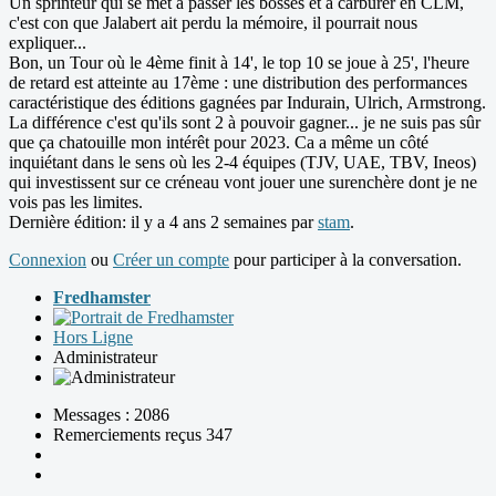
Un sprinteur qui se met à passer les bosses et à carburer en CLM,
c'est con que Jalabert ait perdu la mémoire, il pourrait nous
expliquer...
Bon, un Tour où le 4ème finit à 14', le top 10 se joue à 25', l'heure
de retard est atteinte au 17ème : une distribution des performances
caractéristique des éditions gagnées par Indurain, Ulrich, Armstrong.
La différence c'est qu'ils sont 2 à pouvoir gagner... je ne suis pas sûr
que ça chatouille mon intérêt pour 2023. Ca a même un côté
inquiétant dans le sens où les 2-4 équipes (TJV, UAE, TBV, Ineos)
qui investissent sur ce créneau vont jouer une surenchère dont je ne
vois pas les limites.
Dernière édition: il y a 4 ans 2 semaines par
stam
.
Connexion
ou
Créer un compte
pour participer à la conversation.
Fredhamster
Hors Ligne
Administrateur
Messages : 2086
Remerciements reçus 347