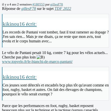
il y a 4 ans 2 semaines
#180553
par
gillesF78
Réponse de
gillesF78
sur le sujet
TDF 2022
kikinou16 écrit:
Les records de Pantani vont tomber, faut il tout ramener au dopage ?
J'en sais rien... Mais je me disais, ça ne reste que mon avis, tout
evolu et le corps humain avec...
Le vélo de Pantani pesait 10 kg, contre 7 kg pour les vélos actuels...
Cherche pas plus loin
www.topvelo.fr/le-bianchi-de-marco-pantani/
kikinou16 écrit:
Ces jeunes sont détectés et encadrés bcp plus tôt qu'avant comme en
foot, rugby, basket et autres. On fait des élevages de champions,
pourquoi le vélo serait exempt ?
Parce que les performances en foot, rugby, basket reposent
beaucoup plus sur la technique et la tactique (versus capacités