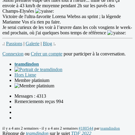
Sinon première étape des filles tout à l'heure... mine de rien ça
envoie à 43 km/h de moyenne pendant 2h sur les pavés des
Champs-Elysées
Victoire de l'ultra-favorite Lorena Wiebss au sprint ; la légende
Marianne Vos n'a rien pu faire.
Je serai curieux de les voir à l’œuvre dans les cols vosgiens le week-
end prochain, où j'ai quelques bons temps de référence
.:
Passions
|
Galerie
|
Blog
:.
Connexion
ou
Créer un compte
pour participer à la conversation.
teamdindon
Hors Ligne
Membre platinium
Messages : 4313
Remerciements reçus 994
il y a 4 ans 2 semaines
-
il y a 4 ans 2 semaines
#180544
par
teamdindon
Réponse de
teamdindon
sur le sujet
TDF 2022