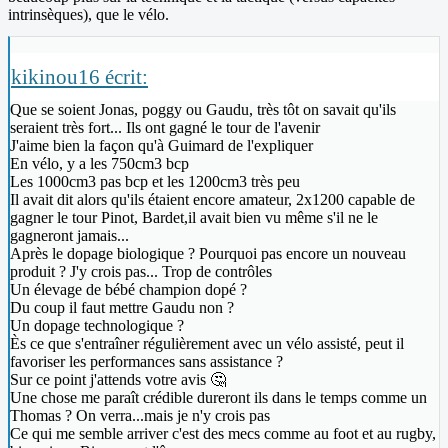
intrinsèques), que le vélo.
kikinou16 écrit:
Que se soient Jonas, poggy ou Gaudu, très tôt on savait qu'ils
seraient très fort... Ils ont gagné le tour de l'avenir
J'aime bien la façon qu'à Guimard de l'expliquer
En vélo, y a les 750cm3 bcp
Les 1000cm3 pas bcp et les 1200cm3 très peu
Il avait dit alors qu'ils étaient encore amateur, 2x1200 capable de
gagner le tour Pinot, Bardet,il avait bien vu même s'il ne le
gagneront jamais...
Après le dopage biologique ? Pourquoi pas encore un nouveau
produit ? J'y crois pas... Trop de contrôles
Un élevage de bébé champion dopé ?
Du coup il faut mettre Gaudu non ?
Un dopage technologique ?
Ès ce que s'entraîner régulièrement avec un vélo assisté, peut il
favoriser les performances sans assistance ?
Sur ce point j'attends votre avis 🤔
Une chose me paraît crédible dureront ils dans le temps comme un
Thomas ? On verra...mais je n'y crois pas
Ce qui me semble arriver c'est des mecs comme au foot et au rugby,