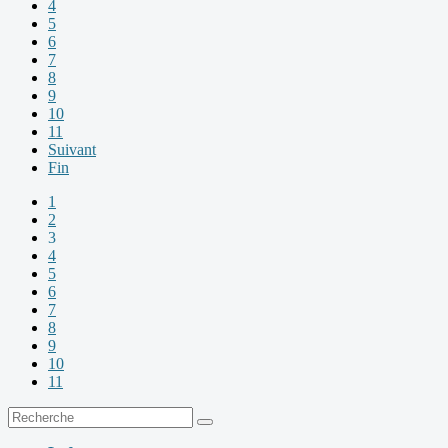
4
5
6
7
8
9
10
11
Suivant
Fin
1
2
3
4
5
6
7
8
9
10
11