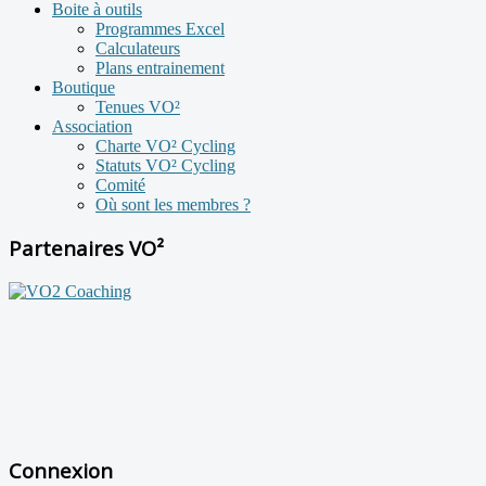
Boite à outils
Programmes Excel
Calculateurs
Plans entrainement
Boutique
Tenues VO²
Association
Charte VO² Cycling
Statuts VO² Cycling
Comité
Où sont les membres ?
Partenaires VO²
Connexion