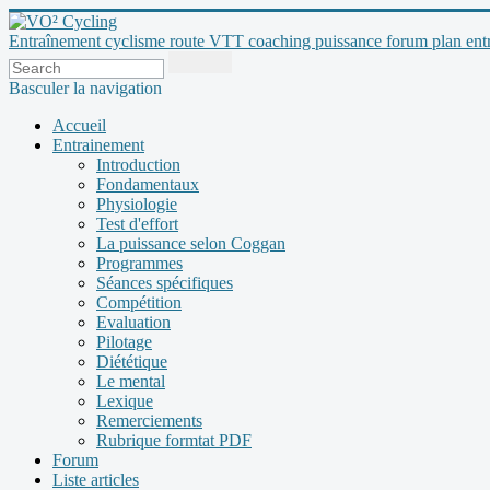
Entraînement cyclisme route VTT coaching puissance forum plan entraî
Basculer la navigation
Accueil
Entrainement
Introduction
Fondamentaux
Physiologie
Test d'effort
La puissance selon Coggan
Programmes
Séances spécifiques
Compétition
Evaluation
Pilotage
Diététique
Le mental
Lexique
Remerciements
Rubrique formtat PDF
Forum
Liste articles