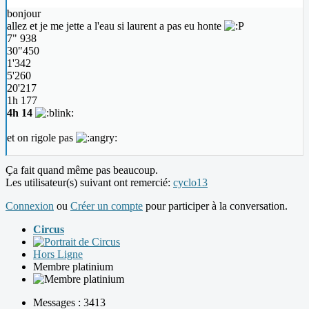
bonjour
allez et je me jette a l'eau si laurent a pas eu honte
7" 938
30"450
1'342
5'260
20'217
1h 177
4h 14
et on rigole pas
Ça fait quand même pas beaucoup.
Les utilisateur(s) suivant ont remercié:
cyclo13
Connexion
ou
Créer un compte
pour participer à la conversation.
Circus
Hors Ligne
Membre platinium
Messages : 3413