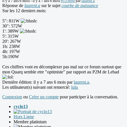
il y a 7 ans 6 mois
-
il y a 7 ans 6 mois
#153694
par
laurent.a
Réponse de
laurent.a
sur le sujet
courbe de puissance
Sur les 12 derniers mois:
5": 811W
30": 572W
1': 389W
5': 315W
20': 267W
1h: 238W
4h: 197W
5h:190W
Ces chiffres vont en décomplexer pas mal sur ce forum surtout que
mon Quarq semble etre "optimiste" par rapport au P2M de Lebad
Dernière édition: il y a 7 ans 6 mois par
laurent.a
.
Les utilisateur(s) suivant ont remercié:
lulu
Connexion
ou
Créer un compte
pour participer à la conversation.
cyclo13
Hors Ligne
Membre platinium