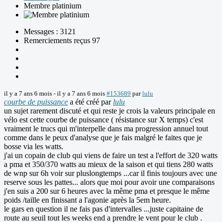
Membre platinium
Messages : 3121
Remerciements reçus 97
il y a 7 ans 6 mois
-
il y a 7 ans 6 mois
#153689
par
lulu
courbe de puissance
a été créé par
lulu
un sujet rarement discuté et qui reste je crois la valeurs principale en
vélo est cette courbe de puissance ( résistance sur X temps) c'est
vraiment le trucs qui m'interpelle dans ma progression annuel tout
comme dans le peux d'analyse que je fais malgré le faites que je
bosse via les watts.
j'ai un copain de club qui viens de faire un test a l'effort de 320 watts
a pma et 350/370 watts au mieux de la saison et qui tiens 280 watts
de wnp sur 6h voir sur pluslongtemps ...car il finis toujours avec une
reserve sous les pattes... alors que moi pour avoir une comparaisons
j'en suis a 200 sur 6 heures avec la même pma et presque le même
poids /taille en finissant a l'agonie après la 5em heure.
le gars en question il ne fais pas d'intervalles ...juste capitaine de
route au seuil tout les weeks end a prendre le vent pour le club .