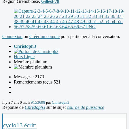
Région Grenobloise,
GillesF78
Connexion
ou
Créer un compte
pour participer à la conversation.
Christoph3
Hors Ligne
Membre platinium
Messages : 2173
Remerciements reçus 521
il y a 7 ans 6 mois
#153698
par
Christoph3
Réponse de
Christoph3
sur le sujet
courbe de puissance
cyclo13 écrit: