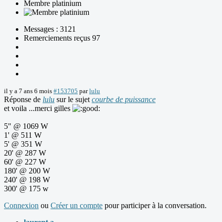
Membre platinium
Messages : 3121
Remerciements reçus 97
il y a 7 ans 6 mois
#153705
par
lulu
Réponse de
lulu
sur le sujet
courbe de puissance
et voila ...merci gilles
5" @ 1069 W
1' @ 511 W
5' @ 351 W
20' @ 287 W
60' @ 227 W
180' @ 200 W
240' @ 198 W
300' @ 175 w
Connexion
ou
Créer un compte
pour participer à la conversation.