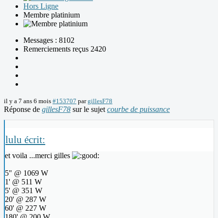
Hors Ligne
Membre platinium
Messages : 8102
Remerciements reçus 2420
il y a 7 ans 6 mois
#153707
par
gillesF78
Réponse de
gillesF78
sur le sujet
courbe de puissance
lulu écrit:
et voila ...merci gilles
5" @ 1069 W
1' @ 511 W
5' @ 351 W
20' @ 287 W
60' @ 227 W
180' @ 200 W