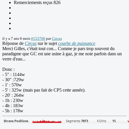
Remerciements reçus 826
il y a 7 ans 6 mois
#153700
par
Circus
Réponse de
Circus
sur le sujet
courbe de puissance
Merci Gilles, c'était tout con... Comme je pars trop souvent du
paradigme que GC est une usine à gaz, je me noie parfois dans un
verre d'eau...
Donc :
- 5" : 1144w
- 30" :729w
- 1' : 570w
- 5' : 325w (mais pas fait de CP5 cette année).
- 20' : 264w
- 1h : 230w
- 4h : 183w
- 5h : 178w