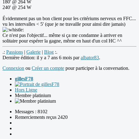
180' @ 264 W
240' @ 254 W
Évidemment pas un bon client pour les critériums nerveux en FFC...
vu les intervalles < 5' (que je ne travaille pour ainsi dire jamais)
Ce n'est pas l'objectif... même si ça me condamne à arriver en
solitaire pour espérer la gagne, même en haut d'un col HC ^^
.:
Passions
|
Galerie
|
Blog
:.
Dernière édition: il y a 7 ans 6 mois par
albator83
.
Connexion
ou
Créer un compte
pour participer à la conversation.
gillesF78
Hors Ligne
Membre platinium
Messages : 8102
Remerciements reçus 2420