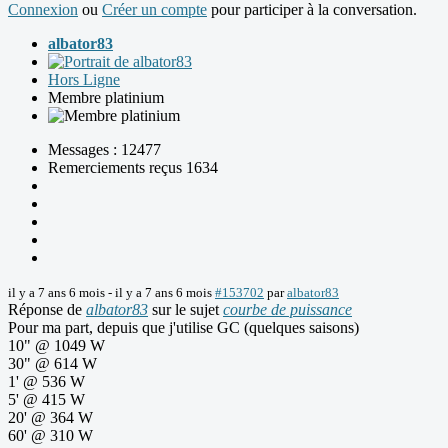
Connexion
ou
Créer un compte
pour participer à la conversation.
albator83
Hors Ligne
Membre platinium
Messages : 12477
Remerciements reçus 1634
il y a 7 ans 6 mois
-
il y a 7 ans 6 mois
#153702
par
albator83
Réponse de
albator83
sur le sujet
courbe de puissance
Pour ma part, depuis que j'utilise GC (quelques saisons)
10" @ 1049 W
30" @ 614 W
1' @ 536 W
5' @ 415 W
20' @ 364 W
60' @ 310 W