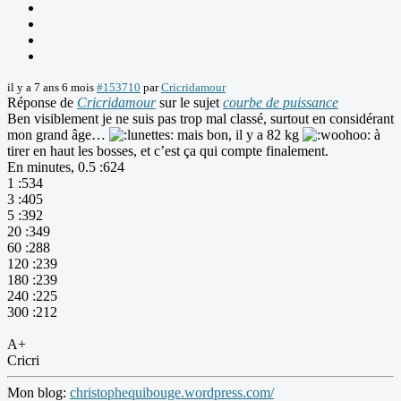
il y a 7 ans 6 mois
#153710
par
Cricridamour
Réponse de
Cricridamour
sur le sujet
courbe de puissance
Ben visiblement je ne suis pas trop mal classé, surtout en considérant
mon grand âge…
mais bon, il y a 82 kg
à
tirer en haut les bosses, et c’est ça qui compte finalement.
En minutes, 0.5 :624
1 :534
3 :405
5 :392
20 :349
60 :288
120 :239
180 :239
240 :225
300 :212
A+
Cricri
Mon blog:
christophequibouge.wordpress.com/