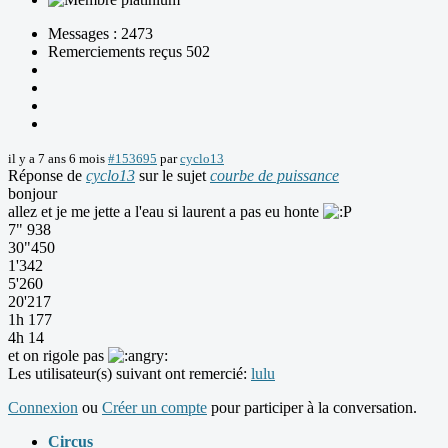
Messages : 2473
Remerciements reçus 502
il y a 7 ans 6 mois
#153695
par
cyclo13
Réponse de
cyclo13
sur le sujet
courbe de puissance
bonjour
allez et je me jette a l'eau si laurent a pas eu honte
7" 938
30"450
1'342
5'260
20'217
1h 177
4h 14
et on rigole pas
Les utilisateur(s) suivant ont remercié:
lulu
Connexion
ou
Créer un compte
pour participer à la conversation.
Circus