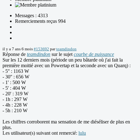
Messages : 4313
Remerciements reçus 994
il y a 7 ans 6 mois
#153692
par
teamdindon
Réponse de
teamdindon
sur le sujet
courbe de puissance
Sur les 12 derniers mois (période un peu bâtarde où j'ai fait la
première moitié avec un Powertap et la seconde avec un Quarq) :
- 5'' : 1163 W
- 30'' : 656 W
- 1' : 500 W
- 5' : 404 W
- 20' : 319 W
- 1h : 297 W
- 4h : 228 W
- 5h : 210 W
Les chiffres corroborent ma sensation de me diéséliser de plus en
plus.
Les utilisateur(s) suivant ont remercié:
lulu