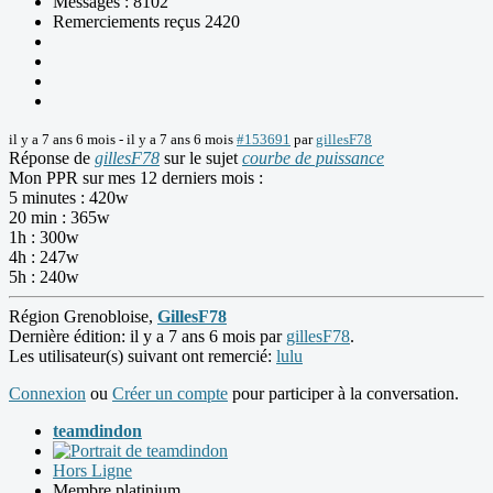
Messages : 8102
Remerciements reçus 2420
il y a 7 ans 6 mois
-
il y a 7 ans 6 mois
#153691
par
gillesF78
Réponse de
gillesF78
sur le sujet
courbe de puissance
Mon PPR sur mes 12 derniers mois :
5 minutes : 420w
20 min : 365w
1h : 300w
4h : 247w
5h : 240w
Région Grenobloise,
GillesF78
Dernière édition: il y a 7 ans 6 mois par
gillesF78
.
Les utilisateur(s) suivant ont remercié:
lulu
Connexion
ou
Créer un compte
pour participer à la conversation.
teamdindon
Hors Ligne
Membre platinium