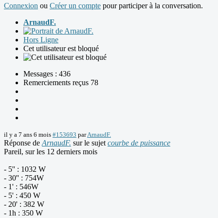
Connexion
ou
Créer un compte
pour participer à la conversation.
ArnaudF.
Hors Ligne
Cet utilisateur est bloqué
Messages : 436
Remerciements reçus 78
il y a 7 ans 6 mois
#153693
par
ArnaudF.
Réponse de
ArnaudF.
sur le sujet
courbe de puissance
Pareil, sur les 12 derniers mois
- 5'' : 1032 W
- 30'' : 754W
- 1' : 546W
- 5' : 450 W
- 20' : 382 W
- 1h : 350 W