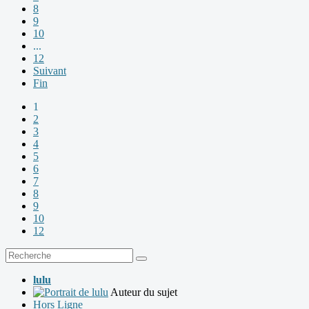
8
9
10
...
12
Suivant
Fin
1
2
3
4
5
6
7
8
9
10
12
lulu
Auteur du sujet
Hors Ligne