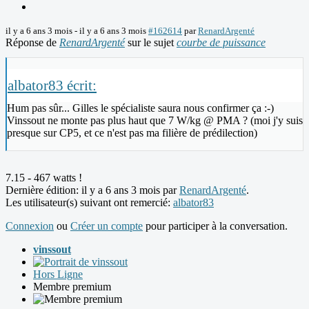
il y a 6 ans 3 mois
-
il y a 6 ans 3 mois
#162614
par
RenardArgenté
Réponse de
RenardArgenté
sur le sujet
courbe de puissance
albator83 écrit:
Hum pas sûr... Gilles le spécialiste saura nous confirmer ça :-)
Vinssout ne monte pas plus haut que 7 W/kg @ PMA ? (moi j'y suis
presque sur CP5, et ce n'est pas ma filière de prédilection)
7.15 - 467 watts !
Dernière édition: il y a 6 ans 3 mois par
RenardArgenté
.
Les utilisateur(s) suivant ont remercié:
albator83
Connexion
ou
Créer un compte
pour participer à la conversation.
vinssout
Hors Ligne
Membre premium