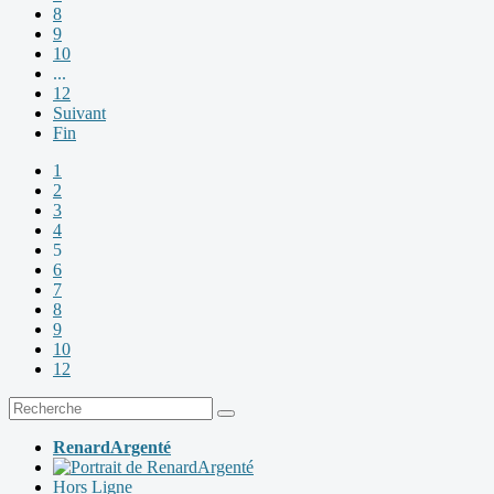
8
9
10
...
12
Suivant
Fin
1
2
3
4
5
6
7
8
9
10
12
RenardArgenté
Hors Ligne