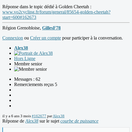
Réponse dans le topic dédié à Golden Cheetah :
www.vo2cycling.fr/forum/general/85654-golden-cheetah?
start=600#162673
Région Grenobloise,
GillesF78
Connexion
ou
Créer un compte
pour participer à la conversation.
Alex38
Hors Ligne
Membre senior
Messages : 62
Remerciements reçus 5
il y a 6 ans 3 mois
#162677
par
Alex38
Réponse de
Alex38
sur le sujet
courbe de puissance