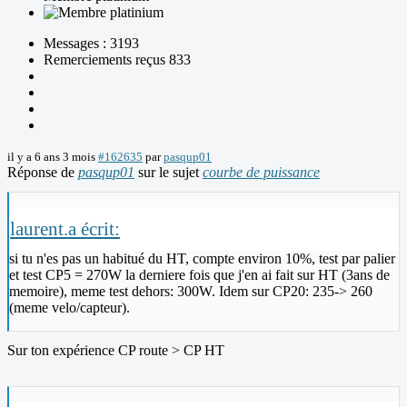
Messages : 3193
Remerciements reçus 833
il y a 6 ans 3 mois
#162635
par
pasqup01
Réponse de
pasqup01
sur le sujet
courbe de puissance
laurent.a écrit:
si tu n'es pas un habitué du HT, compte environ 10%, test par palier
et test CP5 = 270W la derniere fois que j'en ai fait sur HT (3ans de
memoire), meme test dehors: 300W. Idem sur CP20: 235-> 260
(meme velo/capteur).
Sur ton expérience CP route > CP HT