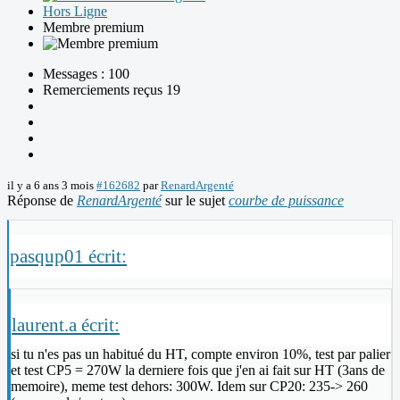
Hors Ligne
Membre premium
Messages : 100
Remerciements reçus 19
il y a 6 ans 3 mois
#162682
par
RenardArgenté
Réponse de
RenardArgenté
sur le sujet
courbe de puissance
pasqup01 écrit:
laurent.a écrit:
si tu n'es pas un habitué du HT, compte environ 10%, test par palier
et test CP5 = 270W la derniere fois que j'en ai fait sur HT (3ans de
memoire), meme test dehors: 300W. Idem sur CP20: 235-> 260