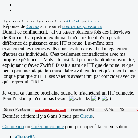
il y a 6 ans 3 mois
-
il y a 6 ans 3 mois
#162641
par
Circus
Réponse de
Circus
sur le sujet
courbe de puissance
Durant ce confinement, j'ai vu passer plusieurs fois des interviews
de Romain Campistrou expliquant qu'en réalité il n'y a pas de
différence de puissance entre HT et route. Lui-même sort
exactement les mêmes watts dans les deux cas. Il citait également
d'autres cas individuels. C'est totalement contradictoire avec ma
propre expérience.... Mais il le justifiait par une habitude musculaire,
expliquant qu'avec Zwift il faisait autant de HT que de route, et que
peu à peu une adaptation musculaire avait eu lieu et qu'au bout d'une
longue pratique du HT, ses valeurs avaient fini par coincider avec ce
qu'il reproduit "IRL".
Je verrai ça l'année prochaine quand je m'achèterai un HT connecté.
Pour l'instant je n'en ai pas besoin
Dernière édition: il y a 6 ans 3 mois par
Circus
.
Connexion
ou
Créer un compte
pour participer à la conversation.
albator83