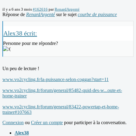
il y a 6 ans 3 mois
#162616
par
RenardArgenté
Réponse de
RenardArgenté
sur le sujet
courbe de puissance
Alex38 écrit:
Personne pour me répondre?
Un peu de lecture !
www.vo2cycling.fr/la-puissance-selon-coggan?start=11
www.vo2cycling.fr/forum/general/85482-quid-des-w...oute-et-
home-trainer
www.vo2cycling.fr/forum/general/83422-powertap-et-home-
trainer#107663
Connexion
ou
Créer un compte
pour participer à la conversation.
Alex38