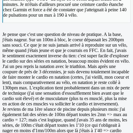
minutes. Je m'étais d'ailleurs procuré une ceinture cardio étanche
chez Garmin et force a été de constater que j'atteignait à peine 140
de pulsations pour un max à 190 à vélo.
Je pense que c'est une question de niveau de pratique. A la base,
j'étais nageur. Sur un 100m à bloc, le coeur dépassait les 200bpm
sans souci. Ce que je ne suis jamais arrivé à reproduire sur un vélo,
même quand j'étais jeune et que je courrais en FFC. En fait, j'avais
le sentiment exactement inverse du tien: c'est super facile d'exploser
le cardio sur des séries en natation, beaucoup moins évident en vélo.
J'ai un peu repris la natation avec le triathlon. Mais après une
coupure de près de 3 décennies, je suis devenu totalement incapable
de faire monter le cardio en natation (certes, j'ai vieilli, mon coeur et
lent), mais comparativement au vélo, en natation je reste collé à
130bpm max. L'explication tient probablement dans un mix de perte
de technique (j'ai une sensation d'essoufflement bien avant que le
cardio soit élevé) et de musculature (plus tu es musclé, plus la mise
en action de ces muscles va solliciter le cardio et inversement).
Je reviens de ma 1ère séance de piscine depuis plusieurs mois: j'ai
également fait des séries de 100m départ toutes les 2mn => max au
cardio = 127; mais c'est logique, quand j'avais 35 ans de moins, les
séries, de 100m c'était départ toutes les 1'10 (ce qui t'obligeait à
nager en moins d'1mn/100m alors que là j'étais à 1'40 => cardio