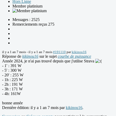
Hors Ligne
Membre platinium
Messages : 2525
Remerciements reçus 275
il y a 1 an 7 mois
-
il y a 1 an 7 mois
#191110
par
kikinou16
Réponse de
kikinou16
sur le sujet
courbe de puissance
Année 2024, je n'ai pas trouvé depuis que j'utilise Strava
- 1' : 391 W
- 5' : 300 W
- 20' : 255 W
- 1h : 225 W
- 2h : 191 W
- 3h : 171 W
- 4h: 161W
bonne année
Dernière édition: il y a 1 an 7 mois par
kikinou16
.