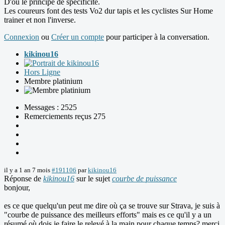
D'ou le principe de spécificité.
Les coureurs font des tests Vo2 dur tapis et les cyclistes Sur Home
trainer et non l'inverse.
Connexion
ou
Créer un compte
pour participer à la conversation.
kikinou16
Hors Ligne
Membre platinium
Messages : 2525
Remerciements reçus 275
il y a 1 an 7 mois
#191106
par
kikinou16
Réponse de
kikinou16
sur le sujet
courbe de puissance
bonjour,
es ce que quelqu'un peut me dire où ça se trouve sur Strava, je suis à
"courbe de puissance des meilleurs efforts" mais es ce qu'il y a un
résumé où dois je faire le relevé à la main pour chaque temps? merci