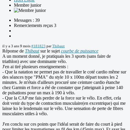
Membre junior
Messages : 39
Remerciements reçus 3
il y a 3 ans 9 mois
#181823
par
Thibaut
Réponse de
Thibaut
sur le sujet
courbe de puissance
A un moment donné, je pratiquais les 3 sports (sans faire de
triathlon) avec une dominante vélo.
J'en ai tiré plusieurs enseignements :
- Que la natation ne permet pas de travailler le coté cardio même sur
des séances type "PMA" du style 10 x 100m départ toutes les 2
minutes. Je m'étais d'ailleurs procuré une ceinture cardio étanche
chez Garmin et force a été de constater que j'atteignait à peine 140
de pulsations pour un max à 190 à vélo.
- Que la CAP me fais perdre de la force sur le vélo. En effet, cela
doit venir du type de contraction musculaire(en excentrique) qui me
laisse ko le lendemain sur le vélo. Une sensation de perte de fibres
musculaires utiles à vélo.
J'en conclu sur ces points que l'idéal serait de faire du court à pied
pour limiter les traumatismes au fil des km (45min max). Et axer les