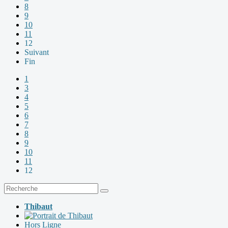
8
9
10
11
12
Suivant
Fin
1
3
4
5
6
7
8
9
10
11
12
Thibaut
Hors Ligne