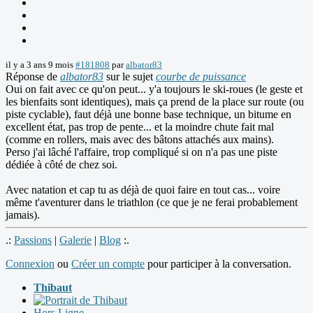
il y a 3 ans 9 mois
#181808
par
albator83
Réponse de
albator83
sur le sujet
courbe de puissance
Oui on fait avec ce qu'on peut... y'a toujours le ski-roues (le geste et
les bienfaits sont identiques), mais ça prend de la place sur route (ou
piste cyclable), faut déjà une bonne base technique, un bitume en
excellent état, pas trop de pente... et la moindre chute fait mal
(comme en rollers, mais avec des bâtons attachés aux mains).
Perso j'ai lâché l'affaire, trop compliqué si on n'a pas une piste
dédiée à côté de chez soi.
Avec natation et cap tu as déjà de quoi faire en tout cas... voire
même t'aventurer dans le triathlon (ce que je ne ferai probablement
jamais).
.:
Passions
|
Galerie
|
Blog
:.
Connexion
ou
Créer un compte
pour participer à la conversation.
Thibaut
Hors Ligne