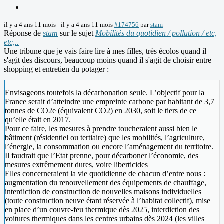
il y a 4 ans 11 mois
-
il y a 4 ans 11 mois
#174756
par
stam
Réponse de
stam
sur le sujet
Mobilités du quotidien / pollution / etc,
etc,..
Une tribune que je vais faire lire à mes filles, très écolos quand il
s'agit des discours, beaucoup moins quand il s'agit de choisir entre
shopping et entretien du potager :
Envisageons toutefois la décarbonation seule. L’objectif pour la
France serait d’atteindre une empreinte carbone par habitant de 3,7
tonnes de CO2e (équivalent CO2) en 2030, soit le tiers de ce
qu’elle était en 2017.
Pour ce faire, les mesures à prendre toucheraient aussi bien le
bâtiment (résidentiel ou tertiaire) que les mobilités, l’agriculture,
l’énergie, la consommation ou encore l’aménagement du territoire.
Il faudrait que l’Etat prenne, pour décarboner l’économie, des
mesures extrêmement dures, voire liberticides
Elles concerneraient la vie quotidienne de chacun d’entre nous :
augmentation du renouvellement des équipements de chauffage,
interdiction de construction de nouvelles maisons individuelles
(toute construction neuve étant réservée à l’habitat collectif), mise
en place d’un couvre-feu thermique dès 2025, interdiction des
voitures thermiques dans les centres urbains dès 2024 (les villes