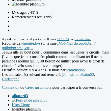
Messages : 4315
Remerciements reçus 995
il y a 4 ans 10 mois
-
il y a 4 ans 10 mois
#175523
par
teamdindon
Réponse de
teamdindon
sur le sujet
Mobilités du quotidien /
pollution / etc, etc,..
Je suis allé au bout pour 3 communes dans lesquelles je circule, mais
j'avoue que je me considère plutôt comme un militant (et il ne me
parait pas normal qu'il y ait besoin de militer pour avoir le droit de
circuler à vélo sans être mis en danger).
Dernière édition: il y a 4 ans 10 mois par
teamdindon
.
Les utilisateur(s) suivant ont remercié:
jfd_
,
stam
,
albator83
,
Christoph3
Connexion
ou
Créer un compte
pour participer à la conversation.
albator83
Hors Ligne
Membre platinium