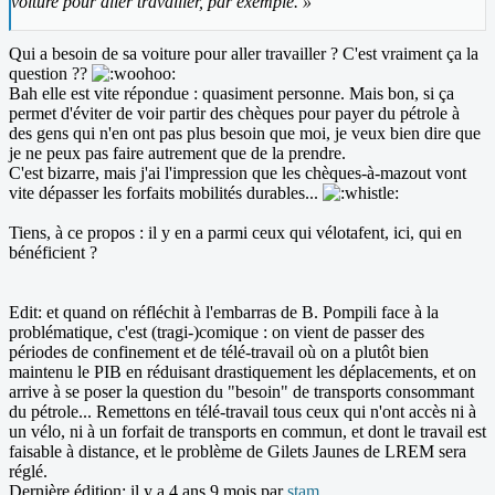
voiture pour aller travailler, par exemple. »
Qui a besoin de sa voiture pour aller travailler ? C'est vraiment ça la
question ??
Bah elle est vite répondue : quasiment personne. Mais bon, si ça
permet d'éviter de voir partir des chèques pour payer du pétrole à
des gens qui n'en ont pas plus besoin que moi, je veux bien dire que
je ne peux pas faire autrement que de la prendre.
C'est bizarre, mais j'ai l'impression que les chèques-à-mazout vont
vite dépasser les forfaits mobilités durables...
Tiens, à ce propos : il y en a parmi ceux qui vélotafent, ici, qui en
bénéficient ?
Edit: et quand on réfléchit à l'embarras de B. Pompili face à la
problématique, c'est (tragi-)comique : on vient de passer des
périodes de confinement et de télé-travail où on a plutôt bien
maintenu le PIB en réduisant drastiquement les déplacements, et on
arrive à se poser la question du "besoin" de transports consommant
du pétrole... Remettons en télé-travail tous ceux qui n'ont accès ni à
un vélo, ni à un forfait de transports en commun, et dont le travail est
faisable à distance, et le problème de Gilets Jaunes de LREM sera
réglé.
Dernière édition: il y a 4 ans 9 mois par
stam
.