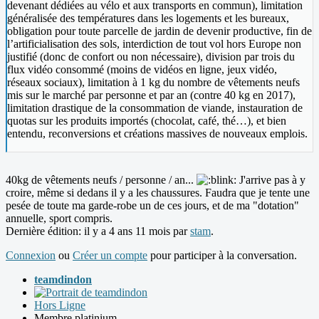
devenant dédiées au vélo et aux transports en commun), limitation
généralisée des températures dans les logements et les bureaux,
obligation pour toute parcelle de jardin de devenir productive, fin de
l’artificialisation des sols, interdiction de tout vol hors Europe non
justifié (donc de confort ou non nécessaire), division par trois du
flux vidéo consommé (moins de vidéos en ligne, jeux vidéo,
réseaux sociaux), limitation à 1 kg du nombre de vêtements neufs
mis sur le marché par personne et par an (contre 40 kg en 2017),
limitation drastique de la consommation de viande, instauration de
quotas sur les produits importés (chocolat, café, thé…), et bien
entendu, reconversions et créations massives de nouveaux emplois.
40kg de vêtements neufs / personne / an...
J'arrive pas à y
croire, même si dedans il y a les chaussures. Faudra que je tente une
pesée de toute ma garde-robe un de ces jours, et de ma "dotation"
annuelle, sport compris.
Dernière édition: il y a 4 ans 11 mois par
stam
.
Connexion
ou
Créer un compte
pour participer à la conversation.
teamdindon
Hors Ligne
Membre platinium