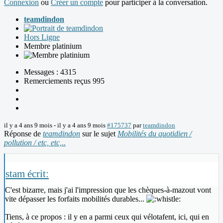
Connexion
ou
Créer un compte
pour participer à la conversation.
teamdindon
Hors Ligne
Membre platinium
Messages : 4315
Remerciements reçus 995
il y a 4 ans 9 mois
-
il y a 4 ans 9 mois
#175737
par
teamdindon
Réponse de
teamdindon
sur le sujet
Mobilités du quotidien /
pollution / etc, etc,..
stam écrit:
C'est bizarre, mais j'ai l'impression que les chèques-à-mazout vont
vite dépasser les forfaits mobilités durables...
Tiens, à ce propos : il y en a parmi ceux qui vélotafent, ici, qui en