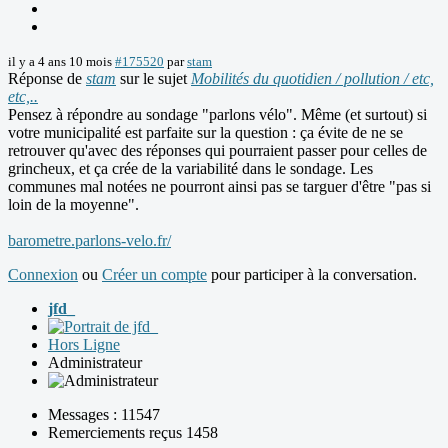
il y a 4 ans 10 mois
#175520
par
stam
Réponse de
stam
sur le sujet
Mobilités du quotidien / pollution / etc,
etc,..
Pensez à répondre au sondage "parlons vélo". Même (et surtout) si
votre municipalité est parfaite sur la question : ça évite de ne se
retrouver qu'avec des réponses qui pourraient passer pour celles de
grincheux, et ça crée de la variabilité dans le sondage. Les
communes mal notées ne pourront ainsi pas se targuer d'être "pas si
loin de la moyenne".
barometre.parlons-velo.fr/
Connexion
ou
Créer un compte
pour participer à la conversation.
jfd_
Hors Ligne
Administrateur
Messages : 11547
Remerciements reçus 1458