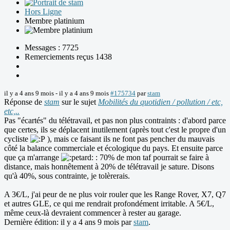
Hors Ligne
Membre platinium
Messages : 7725
Remerciements reçus 1438
il y a 4 ans 9 mois
-
il y a 4 ans 9 mois
#175734
par
stam
Réponse de
stam
sur le sujet
Mobilités du quotidien / pollution / etc,
etc,..
Pas "écartés" du télétravail, et pas non plus contraints : d'abord parce
que certes, ils se déplacent inutilement (après tout c'est le propre d'un
cycliste
), mais ce faisant ils ne font pas pencher du mauvais
côté la balance commerciale et écologique du pays. Et ensuite parce
que ça m'arrange
: 70% de mon taf pourrait se faire à
distance, mais honnêtement à 20% de télétravail je sature. Disons
qu'à 40%, sous contrainte, je tolèrerais.
A 3€/L, j'ai peur de ne plus voir rouler que les Range Rover, X7, Q7
et autres GLE, ce qui me rendrait profondément irritable. A 5€/L,
même ceux-là devraient commencer à rester au garage.
Dernière édition: il y a 4 ans 9 mois par
stam
.