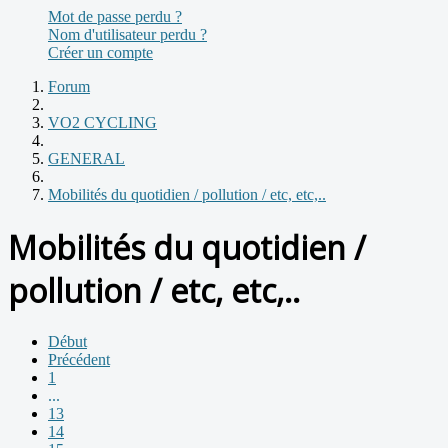
Mot de passe perdu ?
Nom d'utilisateur perdu ?
Créer un compte
Forum
VO2 CYCLING
GENERAL
Mobilités du quotidien / pollution / etc, etc,..
Mobilités du quotidien /
pollution / etc, etc,..
Début
Précédent
1
...
13
14