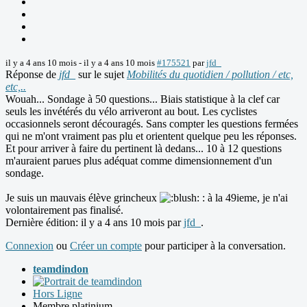
il y a 4 ans 10 mois
-
il y a 4 ans 10 mois
#175521
par
jfd_
Réponse de
jfd_
sur le sujet
Mobilités du quotidien / pollution / etc,
etc,..
Wouah... Sondage à 50 questions... Biais statistique à la clef car
seuls les invétérés du vélo arriveront au bout. Les cyclistes
occasionnels seront découragés. Sans compter les questions fermées
qui ne m'ont vraiment pas plu et orientent quelque peu les réponses.
Et pour arriver à faire du pertinent là dedans... 10 à 12 questions
m'auraient parues plus adéquat comme dimensionnement d'un
sondage.
Je suis un mauvais élève grincheux
: à la 49ieme, je n'ai
volontairement pas finalisé.
Dernière édition: il y a 4 ans 10 mois par
jfd_
.
Connexion
ou
Créer un compte
pour participer à la conversation.
teamdindon
Hors Ligne
Membre platinium