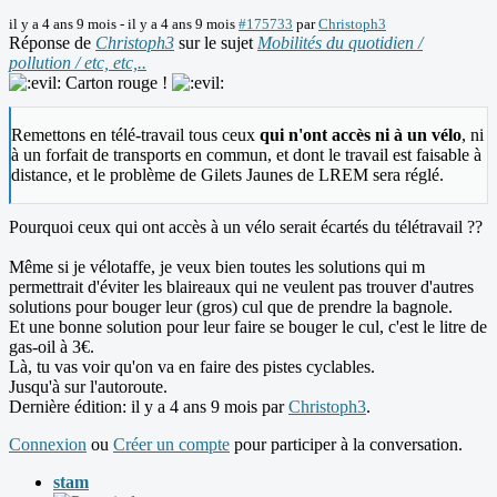
il y a 4 ans 9 mois
-
il y a 4 ans 9 mois
#175733
par
Christoph3
Réponse de
Christoph3
sur le sujet
Mobilités du quotidien /
pollution / etc, etc,..
Carton rouge !
Remettons en télé-travail tous ceux
qui n'ont accès ni à un vélo
, ni
à un forfait de transports en commun, et dont le travail est faisable à
distance, et le problème de Gilets Jaunes de LREM sera réglé.
Pourquoi ceux qui ont accès à un vélo serait écartés du télétravail ??
Même si je vélotaffe, je veux bien toutes les solutions qui m
permettrait d'éviter les blaireaux qui ne veulent pas trouver d'autres
solutions pour bouger leur (gros) cul que de prendre la bagnole.
Et une bonne solution pour leur faire se bouger le cul, c'est le litre de
gas-oil à 3€.
Là, tu vas voir qu'on va en faire des pistes cyclables.
Jusqu'à sur l'autoroute.
Dernière édition: il y a 4 ans 9 mois par
Christoph3
.
Connexion
ou
Créer un compte
pour participer à la conversation.
stam