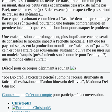
capitales ils se coltinent les heures de transport en commun peu
rassurant, dans les petits villes et campagne cela n'existe même pas...
Bref, une telle mesure (p x 3 de l'essence) ne risque-t-elle pas surtout
de creuser des inégalités...
Parce que le carburant est un bien à l'élasticité demande prix nulle, je
ne suis pas sûr (au-delà pourtant d'une logique compréhensible en
première intention) que ce soit le bon bout pour attaquer le problème
Une vraie question en prolongement, plus inquiétante encore, serait
de considérer le moindre impact à l'échelle mondiale. Tant que les
pays où se passent la production mondiale ne "ralentissent" pas... Et
ce n'est pas l'affaire des sous-marins australien qui va me rassurer sur
un modèle français (près à ralentir son économie pour l'écologie ?)
que le monde entier suivrait...
Désolé pour ce propos déprimant à souhait
"poi Dio creò la bicicletta perché l'uomo ne facesse strumento di
fatica e di esaltazione nell'arduo itinerario della vita", Madonna Del
Ghisallo
Connexion
ou
Créer un compte
pour participer à la conversation.
Christoph3