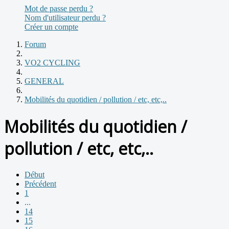
Mot de passe perdu ?
Nom d'utilisateur perdu ?
Créer un compte
Forum
VO2 CYCLING
GENERAL
Mobilités du quotidien / pollution / etc, etc,..
Mobilités du quotidien /
pollution / etc, etc,..
Début
Précédent
1
...
14
15