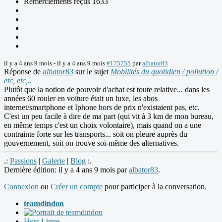
Remerciements reçus 1633
il y a 4 ans 9 mois
-
il y a 4 ans 9 mois
#175755
par
albator83
Réponse de
albator83
sur le sujet
Mobilités du quotidien / pollution /
etc, etc,..
Plutôt que la notion de pouvoir d'achat est toute relative... dans les
années 60 rouler en voiture était un luxe, les abos
internet/smartphone et Iphone hors de prix n'existaient pas, etc.
C'est un peu facile à dire de ma part (qui vit à 3 km de mon bureau,
en même temps c'est un choix volontaire), mais quand on a une
contrainte forte sur les transports... soit on pleure auprès du
gouvernement, soit on trouve soi-même des alternatives.
.:
Passions
|
Galerie
|
Blog
:.
Dernière édition: il y a 4 ans 9 mois par
albator83
.
Connexion
ou
Créer un compte
pour participer à la conversation.
teamdindon
Hors Ligne