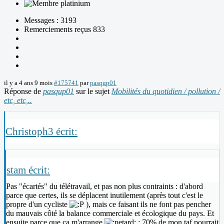
Messages : 3193
Remerciements reçus 833
il y a 4 ans 9 mois
#175741
par
pasqup01
Réponse de
pasqup01
sur le sujet
Mobilités du quotidien / pollution /
etc, etc,..
Christoph3 écrit:
stam écrit:
Pas "écartés" du télétravail, et pas non plus contraints : d'abord
parce que certes, ils se déplacent inutilement (après tout c'est le
propre d'un cycliste
), mais ce faisant ils ne font pas pencher
du mauvais côté la balance commerciale et écologique du pays. Et
ensuite parce que ça m'arrange
: 70% de mon taf pourrait