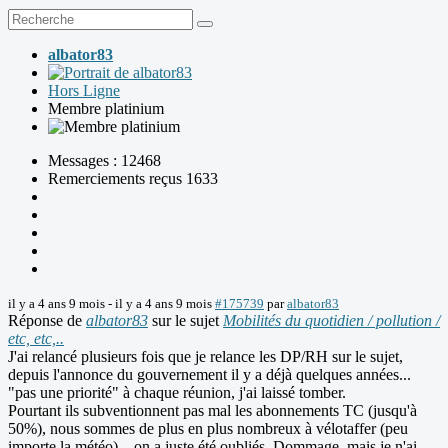
albator83
Hors Ligne
Membre platinium
Messages : 12468
Remerciements reçus 1633
il y a 4 ans 9 mois
-
il y a 4 ans 9 mois
#175739
par
albator83
Réponse de
albator83
sur le sujet
Mobilités du quotidien / pollution /
etc, etc,..
J'ai relancé plusieurs fois que je relance les DP/RH sur le sujet,
depuis l'annonce du gouvernement il y a déjà quelques années...
"pas une priorité" à chaque réunion, j'ai laissé tomber.
Pourtant ils subventionnent pas mal les abonnements TC (jusqu'à
50%), nous sommes de plus en plus nombreux à vélotaffer (peu
importe la météo)... on a juste été oubliés. Dommage, mais je n'ai