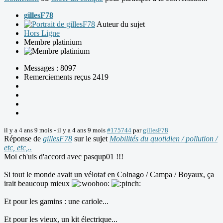
gillesF78
Auteur du sujet
Hors Ligne
Membre platinium
Messages : 8097
Remerciements reçus 2419
il y a 4 ans 9 mois
-
il y a 4 ans 9 mois
#175744
par
gillesF78
Réponse de
gillesF78
sur le sujet
Mobilités du quotidien / pollution /
etc, etc,..
Moi ch'uis d'accord avec pasqup01 !!!
Si tout le monde avait un vélotaf en Colnago / Campa / Boyaux, ça
irait beaucoup mieux
Et pour les gamins : une cariole...
Et pour les vieux, un kit électrique...