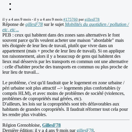
il y a 4 ans 9 mois
-
il y a 4 ans 9 mois
#175760
par
gillesF78
Réponse de
gillesF78
sur le sujet
Mobilités du quotidien / pollution /
etc, etc,..
PEB : ceux qui habitent dans des zones sans alternatives le font
souvent parce qu'ils veulent acheter une maison "abordable" mais
très éloignée de leur lieu de travail, plutôt que vivre dans un
appartement (mais + proche de leur lieu de travail). Si on applique
ton raisonnement, alors il y a beaucoup de gens qui habitent des
lieux mal désservis par les transports en commun ont une alternative
: celle d'habiter proche des transports en commun ou plus proche de
leur lieu de travail...
Le problème, c'est qu'il faudrait que le logement en zone urbaine /
péri urbaine soit plus attractif --> logements plus confortables (y
compris HLM), et avec moins de problèmes de société (violences,
problèmes de copropriétés mal gérées, etc).
D'ailleurs, les lois sur la copropriétés sont très défavorables aux
habitants de grandes copropriétés. Il faudrait réformer tout cela pour
les rendre plus vivables.
Région Grenobloise,
GillesF78
Dernière édition: il y a 4 ans 9 mois par
gillesF78
.