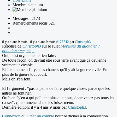
Hors Ligne
Membre platinium
Messages : 2173
Remerciements reçus 521
il y a 4 ans 9 mois
-
il y a 4 ans 9 mois
#175742
par
Christoph3
Réponse de
Christoph3
sur le sujet
Mobilités du quotidien /
pollution / etc, etc,..
Oui, il est urgent de ne rien faire.
De toute façon, on devrait être sous terre avant que ça devienne
vraiment invivable.
Et à ce moment là, y'a des chances qu'il y ait la guerre civile. En
plus de la guerre tout court.
Mais on s'en fout.
Et l'argument : "pas la peine de faire quelque chose, parce que les
autres ne font rien"
Ou bien "y'en a qui polluent plus que nous, donc venez pas nous les
casser", ça commence à me les briser menu.
Dernière édition: il y a 4 ans 9 mois par
Christoph3
.
Connexion
ou
Créer un compte
pour participer à la conversation.