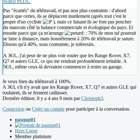
stam écrit:
Pas "écartés" du télétravail, et pas non plus contraints : d'abord
parce que certes, ils se déplacent inutilement (après tout c'est le
propre d'un cycliste
), mais ce faisant ils ne font pas pencher
du mauvais côté la balance commerciale et écologique du pays. Et
ensuite parce que ça m'arrange
: 70% de mon taf pourrait
se faire à distance, mais honnêtement à 20% de télétravail je sature.
Disons qu'à 40%, sous contrainte, je tolèrerais.
A 3€/L, j'ai peur de ne plus voir rouler que les Range Rover, X7,
Q7 et autres GLE, ce qui me rendrait profondément irritable. A
5€/L, même ceux-là devraient commencer à rester au garage.
Je veux bien du télétravail à 100%.
A 3€/l, s'il n'y avait que les Range Rover, X7, Q7 et autres GLE qui
roulaient, ils se feraient caillasser.
Dernière édition: il y a 4 ans 9 mois par
Christoph3
.
Connexion
ou
Créer un compte
pour participer à la conversation.
pasqup01
Hors Ligne
Membre platinium