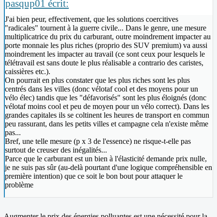
pasqup01 écrit:
J'ai bien peur, effectivement, que les solutions coercitives
"radicales" tournent à la guerre civile... Dans le genre, une mesure
multiplicatrice du prix du carburant, outre moindrement impacter au
porte monnaie les plus riches (proprio des SUV premium) va aussi
moindrement les impacter au travail (ce sont ceux pour lesquels le
télétravail est sans doute le plus réalisable a contrario des caristes,
caissières etc.).
On pourrait en plus constater que les plus riches sont les plus
centrés dans les villes (donc vélotaf cool et des moyens pour un
vélo élec) tandis que les "défavorisés" sont les plus éloignés (donc
vélotaf moins cool et peu de moyen pour un vélo correct). Dans les
grandes capitales ils se coltinent les heures de transport en commun
peu rassurant, dans les petits villes et campagne cela n'existe même
pas...
Bref, une telle mesure (p x 3 de l'essence) ne risque-t-elle pas
surtout de creuser des inégalités...
Parce que le carburant est un bien à l'élasticité demande prix nulle,
je ne suis pas sûr (au-delà pourtant d'une logique compréhensible en
première intention) que ce soit le bon bout pour attaquer le
problème
Augmenter le prix des énergies polluantes est une nécessité pour la