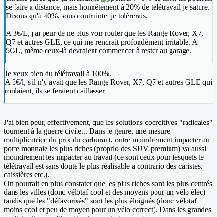
se faire à distance, mais honnêtement à 20% de télétravail je sature.
Disons qu'à 40%, sous contrainte, je tolèrerais.
A 3€/L, j'ai peur de ne plus voir rouler que les Range Rover, X7,
Q7 et autres GLE, ce qui me rendrait profondément irritable. A
5€/L, même ceux-là devraient commencer à rester au garage.
Je veux bien du télétravail à 100%.
A 3€/l, s'il n'y avait que les Range Rover, X7, Q7 et autres GLE qui
roulaient, ils se feraient caillasser.
J'ai bien peur, effectivement, que les solutions coercitives "radicales"
tournent à la guerre civile... Dans le genre, une mesure
multiplicatrice du prix du carburant, outre moindrement impacter au
porte monnaie les plus riches (proprio des SUV premium) va aussi
moindrement les impacter au travail (ce sont ceux pour lesquels le
télétravail est sans doute le plus réalisable a contrario des caristes,
caissières etc.).
On pourrait en plus constater que les plus riches sont les plus centrés
dans les villes (donc vélotaf cool et des moyens pour un vélo élec)
tandis que les "défavorisés" sont les plus éloignés (donc vélotaf
moins cool et peu de moyen pour un vélo correct). Dans les grandes