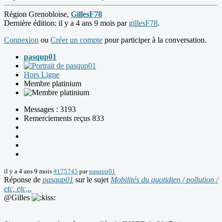
Région Grenobloise,
GillesF78
Dernière édition: il y a 4 ans 9 mois par
gillesF78
.
Connexion
ou
Créer un compte
pour participer à la conversation.
pasqup01
Hors Ligne
Membre platinium
Messages : 3193
Remerciements reçus 833
il y a 4 ans 9 mois
#175745
par
pasqup01
Réponse de
pasqup01
sur le sujet
Mobilités du quotidien / pollution /
etc, etc,..
@Gilles