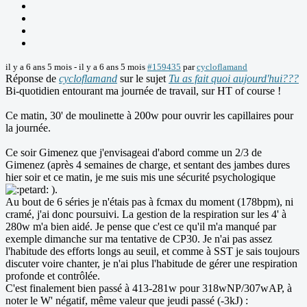
il y a 6 ans 5 mois
-
il y a 6 ans 5 mois
#159435
par
cycloflamand
Réponse de
cycloflamand
sur le sujet
Tu as fait quoi aujourd'hui???
Bi-quotidien entourant ma journée de travail, sur HT of course !
Ce matin, 30' de moulinette à 200w pour ouvrir les capillaires pour
la journée.
Ce soir Gimenez que j'envisageai d'abord comme un 2/3 de
Gimenez (après 4 semaines de charge, et sentant des jambes dures
hier soir et ce matin, je me suis mis une sécurité psychologique
).
Au bout de 6 séries je n'étais pas à fcmax du moment (178bpm), ni
cramé, j'ai donc poursuivi. La gestion de la respiration sur les 4' à
280w m'a bien aidé. Je pense que c'est ce qu'il m'a manqué par
exemple dimanche sur ma tentative de CP30. Je n'ai pas assez
l'habitude des efforts longs au seuil, et comme à SST je sais toujours
discuter voire chanter, je n'ai plus l'habitude de gérer une respiration
profonde et contrôlée.
C'est finalement bien passé à 413-281w pour 318wNP/307wAP, à
noter le W' négatif, même valeur que jeudi passé (-3kJ) :