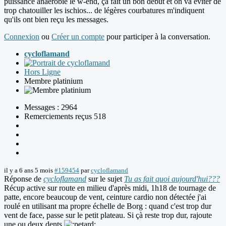
puissance anaérobie le w-end, ça fait un bon début et on va éviter de
trop chatouiller les ischios... de légères courbatures m'indiquent
qu'ils ont bien reçu les messages.
Connexion
ou
Créer un compte
pour participer à la conversation.
cycloflamand
Hors Ligne
Membre platinium
Messages : 2964
Remerciements reçus 518
il y a 6 ans 5 mois
#159454
par
cycloflamand
Réponse de
cycloflamand
sur le sujet
Tu as fait quoi aujourd'hui???
Récup active sur route en milieu d'après midi, 1h18 de tournage de
patte, encore beaucoup de vent, ceinture cardio non détectée j'ai
roulé en utilisant ma propre échelle de Borg : quand c'est trop dur
vent de face, passe sur le petit plateau. Si çà reste trop dur, rajoute
une ou deux dents