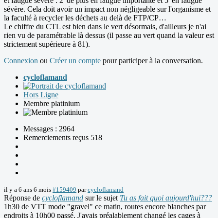
et fatigue sévère : 2' de plus en fatigue importante et 5' en fatigue
sévère. Cela doit avoir un impact non négligeable sur l'organisme et
la faculté à recycler les déchets au delà de FTP/CP…
Le chiffre du CTL est bien dans le vert désormais, d'ailleurs je n'ai
rien vu de paramétrable là dessus (il passe au vert quand la valeur est
strictement supérieure à 81).
Connexion
ou
Créer un compte
pour participer à la conversation.
cycloflamand
Hors Ligne
Membre platinium
Messages : 2964
Remerciements reçus 518
il y a 6 ans 6 mois
#159409
par
cycloflamand
Réponse de
cycloflamand
sur le sujet
Tu as fait quoi aujourd'hui???
1h30 de VTT mode "gravel" ce matin, routes encore blanches par
endroits à 10h00 passé. J'avais préalablement changé les cages à