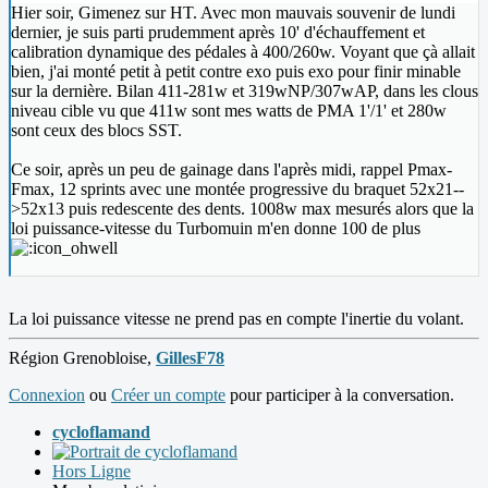
Hier soir, Gimenez sur HT. Avec mon mauvais souvenir de lundi
dernier, je suis parti prudemment après 10' d'échauffement et
calibration dynamique des pédales à 400/260w. Voyant que çà allait
bien, j'ai monté petit à petit contre exo puis exo pour finir minable
sur la dernière. Bilan 411-281w et 319wNP/307wAP, dans les clous
niveau cible vu que 411w sont mes watts de PMA 1'/1' et 280w
sont ceux des blocs SST.
Ce soir, après un peu de gainage dans l'après midi, rappel Pmax-
Fmax, 12 sprints avec une montée progressive du braquet 52x21--
>52x13 puis redescente des dents. 1008w max mesurés alors que la
loi puissance-vitesse du Turbomuin m'en donne 100 de plus
La loi puissance vitesse ne prend pas en compte l'inertie du volant.
Région Grenobloise,
GillesF78
Connexion
ou
Créer un compte
pour participer à la conversation.
cycloflamand
Hors Ligne