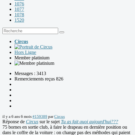
1076
1077
1078
1520
Circus
Hors Ligne
Membre platinium
Messages : 3413
Remerciements reçus 826
il y a 6 ans 6 mois
#159389
par
Circus
Réponse de
Circus
sur le sujet
Tu as fait quoi aujourd'hui???
75 bornes en sortie club, à faire le drapeau en dernière position ou
dans le coffre de la voiture : on change pas des méthodes qui paient