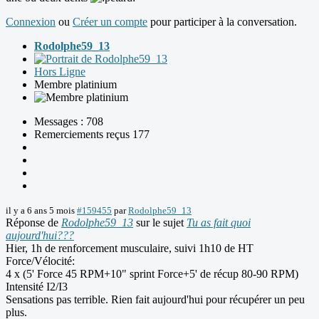
Connexion
ou
Créer un compte
pour participer à la conversation.
Rodolphe59_13
Hors Ligne
Membre platinium
Messages : 708
Remerciements reçus 177
il y a 6 ans 5 mois
#159455
par
Rodolphe59_13
Réponse de
Rodolphe59_13
sur le sujet
Tu as fait quoi
aujourd'hui???
Hier, 1h de renforcement musculaire, suivi 1h10 de HT
Force/Vélocité:
4 x (5' Force 45 RPM+10" sprint Force+5' de récup 80-90 RPM)
Intensité I2/I3
Sensations pas terrible. Rien fait aujourd'hui pour récupérer un peu
plus.