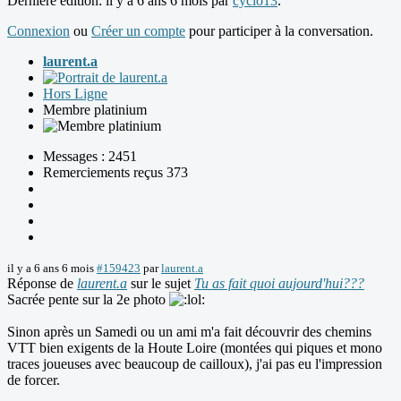
Dernière édition: il y a 6 ans 6 mois par
cyclo13
.
Connexion
ou
Créer un compte
pour participer à la conversation.
laurent.a
Hors Ligne
Membre platinium
Messages : 2451
Remerciements reçus 373
il y a 6 ans 6 mois
#159423
par
laurent.a
Réponse de
laurent.a
sur le sujet
Tu as fait quoi aujourd'hui???
Sacrée pente sur la 2e photo
Sinon après un Samedi ou un ami m'a fait découvrir des chemins
VTT bien exigents de la Houte Loire (montées qui piques et mono
traces joueuses avec beaucoup de cailloux), j'ai pas eu l'impression
de forcer.