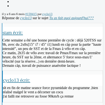
il y a 6 ans 6 mois
#159415
par
cyclo13
Réponse de
cyclo13
sur le sujet
Tu as fait quoi aujourd'hui???
stam écrit:
Cette semaine a été une bonne première de cycle : déjà 520TSS sur
9h, avec du 2x8x[15" i7 / 45" i1] lundi en càp pour la partie "haute
intensité", un peu de SST et de la Fmax à vélo et en càp.
Ce matin, 2h35 de vélo avec travail de Pmax/Fmax sur la première
heure, du SST sur la 2ème, et alternance 5' force sous-max/1'
vélocité (sur la réserve...) en dernière demi-heure.
Demain càp, travail de puissance anaérobie lactique !
cyclo13 écrit:
slt en fin de matine seance force pyramidale du programme ,bien
réalisé malgré le vent a décorner un cocu
j'ai failli me retrouver au fosse 90km/h ça remue