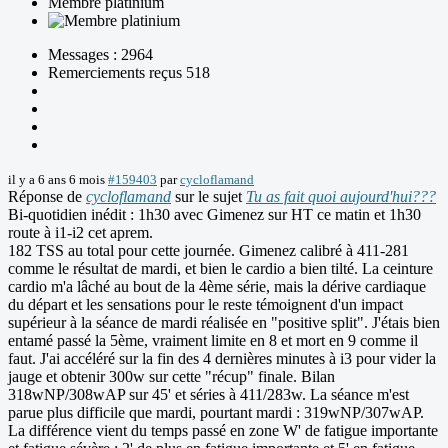
Membre platinium
Messages : 2964
Remerciements reçus 518
il y a 6 ans 6 mois
#159403
par
cycloflamand
Réponse de
cycloflamand
sur le sujet
Tu as fait quoi aujourd'hui???
Bi-quotidien inédit : 1h30 avec Gimenez sur HT ce matin et 1h30
route à i1-i2 cet aprem.
182 TSS au total pour cette journée. Gimenez calibré à 411-281
comme le résultat de mardi, et bien le cardio a bien tilté. La ceinture
cardio m'a lâché au bout de la 4ème série, mais la dérive cardiaque
du départ et les sensations pour le reste témoignent d'un impact
supérieur à la séance de mardi réalisée en "positive split". J'étais bien
entamé passé la 5ème, vraiment limite en 8 et mort en 9 comme il
faut. J'ai accéléré sur la fin des 4 dernières minutes à i3 pour vider la
jauge et obtenir 300w sur cette "récup" finale. Bilan
318wNP/308wAP sur 45' et séries à 411/283w. La séance m'est
parue plus difficile que mardi, pourtant mardi : 319wNP/307wAP.
La différence vient du temps passé en zone W' de fatigue importante