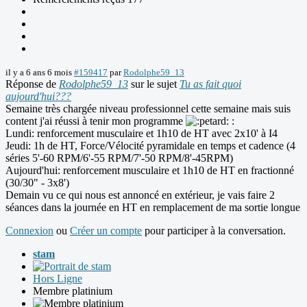
il y a 6 ans 6 mois
#159417
par
Rodolphe59_13
Réponse de
Rodolphe59_13
sur le sujet
Tu as fait quoi
aujourd'hui???
Semaine très chargée niveau professionnel cette semaine mais suis
content j'ai réussi à tenir mon programme
:
Lundi: renforcement musculaire et 1h10 de HT avec 2x10' à I4
Jeudi: 1h de HT, Force/Vélocité pyramidale en temps et cadence (4
séries 5'-60 RPM/6'-55 RPM/7'-50 RPM/8'-45RPM)
Aujourd'hui: renforcement musculaire et 1h10 de HT en fractionné
(30/30" - 3x8')
Demain vu ce qui nous est annoncé en extérieur, je vais faire 2
séances dans la journée en HT en remplacement de ma sortie longue
Connexion
ou
Créer un compte
pour participer à la conversation.
stam
Hors Ligne
Membre platinium