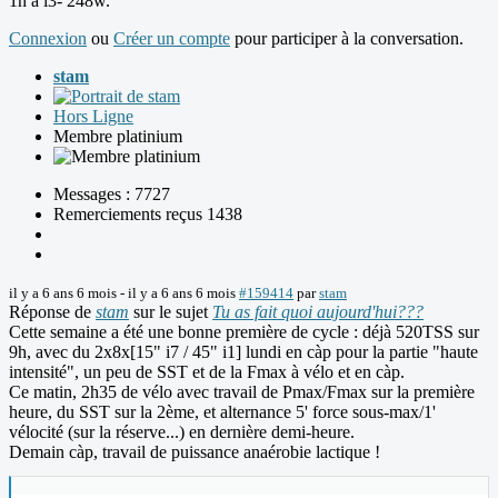
1h à i3- 248w.
Connexion
ou
Créer un compte
pour participer à la conversation.
stam
Hors Ligne
Membre platinium
Messages : 7727
Remerciements reçus 1438
il y a 6 ans 6 mois
-
il y a 6 ans 6 mois
#159414
par
stam
Réponse de
stam
sur le sujet
Tu as fait quoi aujourd'hui???
Cette semaine a été une bonne première de cycle : déjà 520TSS sur
9h, avec du 2x8x[15" i7 / 45" i1] lundi en càp pour la partie "haute
intensité", un peu de SST et de la Fmax à vélo et en càp.
Ce matin, 2h35 de vélo avec travail de Pmax/Fmax sur la première
heure, du SST sur la 2ème, et alternance 5' force sous-max/1'
vélocité (sur la réserve...) en dernière demi-heure.
Demain càp, travail de puissance anaérobie lactique !