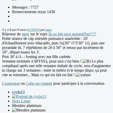
Messages : 7727
Remerciements reçus 1438
il y a 6 ans 6 mois
#159419
par
stam
Réponse de
stam
sur le sujet
Tu as fait quoi aujourd'hui???
Petite séance de càp orientée puissance anaérobie : 20'
d'échauffement avec éducatifs, puis 5x[30" i7/3'30" i1], puis une
pyramide i6, 7 répétitions de 20 à 50" et retour par incrément de
10", départ toutes les 3'.
Puis 30' à i1- : footing avec ma fille cadette.
Semaine terminée à 90TSS/j, pour moi c'est bien !
Le plus
compliqué après une telle semaine initiale de cycle, sera d'augmenter
la charge sur 3 semaines : entre la météo et le temps dispo, ça peut
vite se retourner... Mais ce qui est fait est fait !
Connexion
ou
Créer un compte
pour participer à la conversation.
cyclo13
Hors Ligne
Membre platinium