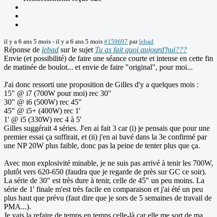
il y a 6 ans 5 mois
-
il y a 6 ans 5 mois
#159697
par
lebad
Réponse de
lebad
sur le sujet
Tu as fait quoi aujourd'hui???
Envie (et possibilité) de faire une séance courte et intense en cette fin
de matinée de boulot... et envie de faire "original", pour moi...
J'ai donc ressorti une proposition de Gilles d'y a quelques mois :
15" @ i7 (700W pour moi) rec 30"
30" @ i6 (500W) rec 45"
45" @ i5+ (400W) rec 1'
1' @ i5 (330W) rec 4 à 5'
Gilles suggérait 4 séries. J'en ai fait 3 car (i) je pensais que pour une
premier essai ça suffirait, et (ii) j'en ai bavé dans la 3e confirmé par
une NP 20W plus faible, donc pas la peine de tenter plus que ça.
Avec mon explosivité minable, je ne suis pas arrivé à tenir les 700W,
plutôt vers 620-650 (faudra que je regarde de près sur GC ce soir).
La série de 30" est très dure à tenir, celle de 45" un peu moins. La
série de 1' finale m'est très facile en comparaison et j'ai été un peu
plus haut que prévu (faut dire que je sors de 5 semaines de travail de
PMA...).
Je vais la refaire de temps en temps celle-là car elle me sort de ma