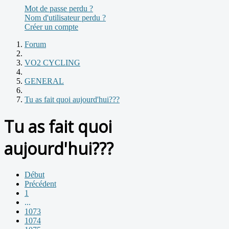
Mot de passe perdu ?
Nom d'utilisateur perdu ?
Créer un compte
Forum
VO2 CYCLING
GENERAL
Tu as fait quoi aujourd'hui???
Tu as fait quoi
aujourd'hui???
Début
Précédent
1
...
1073
1074