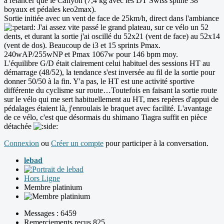
à relancer que le Canyon (7,4 kg avec les DT Swiss spline 38
boyaux et pédales keo2max).
Sortie initiée avec un vent de face de 25km/h, direct dans l'ambiance
J'ai assez vite passé le grand plateau, sur ce vélo un 52
dents, et durant la sortie j'ai oscillé du 52x21 (vent de face) au 52x14
(vent de dos). Beaucoup de i3 et 15 sprints Pmax.
240wAP/255wNP et Pmax 1067w pour 146 bpm moy.
L'équilibre G/D était clairement celui habituel des sessions HT au
démarrage (48/52), la tendance s'est inversée au fil de la sortie pour
donner 50/50 à la fin. Y'a pas, le HT est une activité sportive
différente du cyclisme sur route…Toutefois en faisant la sortie route
sur le vélo qui me sert habituellement au HT, mes repères d'appui de
pédalages étaient là, j'enroulais le braquet avec facilité. L'avantage
de ce vélo, c'est que désormais du shimano Tiagra suffit en pièce
détachée
Connexion
ou
Créer un compte
pour participer à la conversation.
lebad
Hors Ligne
Membre platinium
Messages : 6459
Remerciements reçus 825