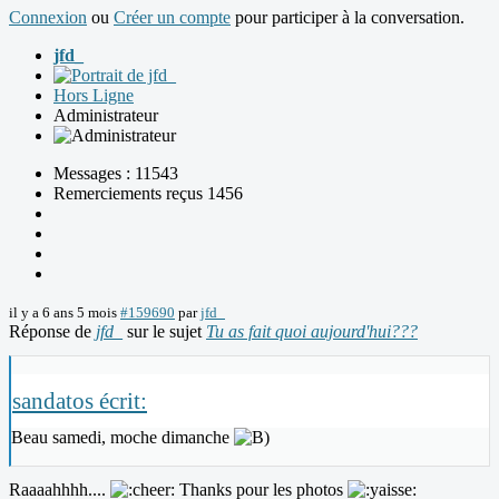
Connexion
ou
Créer un compte
pour participer à la conversation.
jfd_
Hors Ligne
Administrateur
Messages : 11543
Remerciements reçus 1456
il y a 6 ans 5 mois
#159690
par
jfd_
Réponse de
jfd_
sur le sujet
Tu as fait quoi aujourd'hui???
sandatos écrit:
Beau samedi, moche dimanche
Raaaahhhh....
Thanks pour les photos