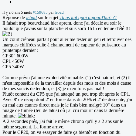
il y a 6 ans 5 mois
#159685
par
lebad
Réponse de
lebad
sur le sujet
Tu as fait quoi aujourd'hui???
Il faisait trop beau/chaud hier aprem, donc j'ai décalé au soir le
boulot que j'avais sur la planche et suis sorti 1h15 en tenue d'été !!!
Un court créneau parfait pour aller me tester un peu et retrouver des
marques chiffrées suite à changement de capteur de puissance au
printemps dernier :
CP30" 600W
CP1 450W
CP5 340W
Comme prévu j'ai une explosivité minable. (1) c'est naturel, et (2) il
m'est impossible de la travailler depuis des mois et des mois à cause
de mes soucis de tendon, et (3) je m'en fous pas mal !
Plutôt content du CP5 que j'ai attaqué un peu trop tôt après le CP1.
Avec 8' de récup dont 2' en force dans du 20% et 2' de descente, j'ai
eu mal aux cannes direct mais je le finis bien malgré 10" dans un
nuage de fumée (feu de talus) où j'ai cru mourir dans la dernière
minute.
A 2 secondes prés, j'ai fait le même chrono qu'il y a 2 ans sur le
même segment. La forme arrive.
Pour le CP20, on va essayer de faire ça bientôt en fonction du