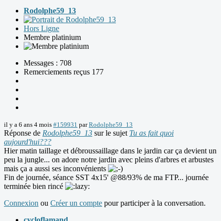
Rodolphe59_13
Hors Ligne
Membre platinium
Messages : 708
Remerciements reçus 177
il y a 6 ans 4 mois
#159931
par
Rodolphe59_13
Réponse de
Rodolphe59_13
sur le sujet
Tu as fait quoi
aujourd'hui???
Hier matin taillage et débroussaillage dans le jardin car ça devient un
peu la jungle... on adore notre jardin avec pleins d'arbres et arbustes
mais ça a aussi ses inconvénients
Fin de journée, séance SST 4x15' @88/93% de ma FTP... journée
terminée bien rincé
Connexion
ou
Créer un compte
pour participer à la conversation.
cycloflamand