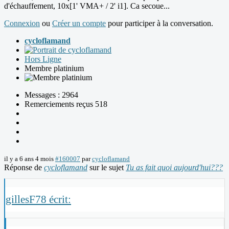
d'échauffement, 10x[1' VMA+ / 2' i1]. Ca secoue...
Connexion
ou
Créer un compte
pour participer à la conversation.
cycloflamand
Hors Ligne
Membre platinium
Messages : 2964
Remerciements reçus 518
il y a 6 ans 4 mois
#160007
par
cycloflamand
Réponse de
cycloflamand
sur le sujet
Tu as fait quoi aujourd'hui???
gillesF78 écrit: