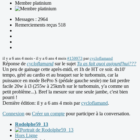
Membre platinium
Messages : 2964
Remerciements reçus 518
il y a 6 ans 4 mois
-
il y a 6 ans 4 mois
#159973
par
cycloflamand
Réponse de
cycloflamand
sur le sujet
Tu as fait quoi aujourd'hui???
Un peu de gainage cette après-midi, et 1h de HT ce soir. 4x10'
tempo, géré au cardio et au braquet sur le turbomuin, car la
puissance en mode BePro S (pédale gauche seule) me fait perdre
facile 20w à i3 (255w à 25km/h sur le turbomuin, y'a comme un
petit problème...). Bref la mesure sur une seule jambe, c'est bien
pourri !
Dernière édition: il y a 6 ans 4 mois par
cycloflamand
.
Connexion
ou
Créer un compte
pour participer à la conversation.
Rodolphe59_13
Hors Ligne