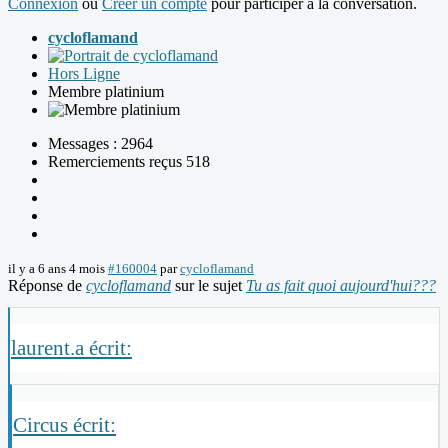
Connexion
ou
Créer un compte
pour participer à la conversation.
cycloflamand
Hors Ligne
Membre platinium
Messages : 2964
Remerciements reçus 518
il y a 6 ans 4 mois
#160004
par
cycloflamand
Réponse de
cycloflamand
sur le sujet
Tu as fait quoi aujourd'hui???
laurent.a écrit:
Circus écrit: