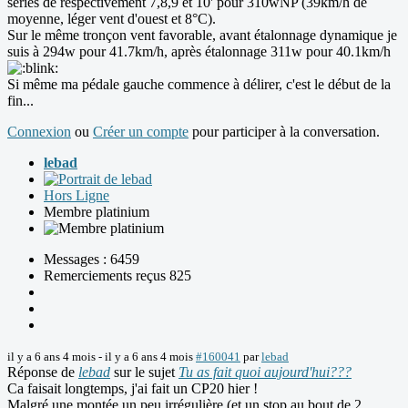
séries de respectivement 7,8,9 et 10' pour 310wNP (39km/h de
moyenne, léger vent d'ouest et 8°C).
Sur le même tronçon vent favorable, avant étalonnage dynamique je
suis à 294w pour 41.7km/h, après étalonnage 311w pour 40.1km/h
Si même ma pédale gauche commence à délirer, c'est le début de la
fin...
Connexion
ou
Créer un compte
pour participer à la conversation.
lebad
Hors Ligne
Membre platinium
Messages : 6459
Remerciements reçus 825
il y a 6 ans 4 mois
-
il y a 6 ans 4 mois
#160041
par
lebad
Réponse de
lebad
sur le sujet
Tu as fait quoi aujourd'hui???
Ca faisait longtemps, j'ai fait un CP20 hier !
Malgré une montée un peu irrégulière (et un stop au bout de 2