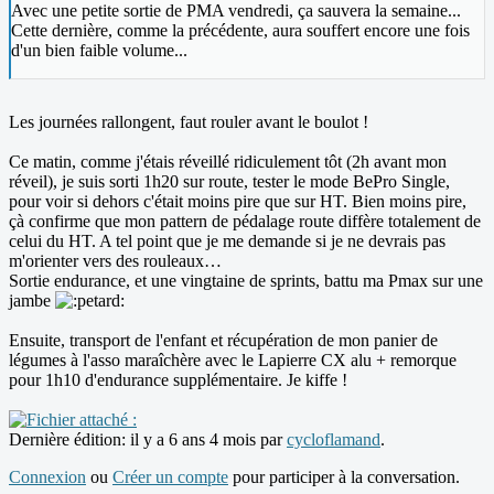
Avec une petite sortie de PMA vendredi, ça sauvera la semaine...
Cette dernière, comme la précédente, aura souffert encore une fois
d'un bien faible volume...
Les journées rallongent, faut rouler avant le boulot !
Ce matin, comme j'étais réveillé ridiculement tôt (2h avant mon
réveil), je suis sorti 1h20 sur route, tester le mode BePro Single,
pour voir si dehors c'était moins pire que sur HT. Bien moins pire,
çà confirme que mon pattern de pédalage route diffère totalement de
celui du HT. A tel point que je me demande si je ne devrais pas
m'orienter vers des rouleaux…
Sortie endurance, et une vingtaine de sprints, battu ma Pmax sur une
jambe
Ensuite, transport de l'enfant et récupération de mon panier de
légumes à l'asso maraîchère avec le Lapierre CX alu + remorque
pour 1h10 d'endurance supplémentaire. Je kiffe !
Dernière édition: il y a 6 ans 4 mois par
cycloflamand
.
Connexion
ou
Créer un compte
pour participer à la conversation.