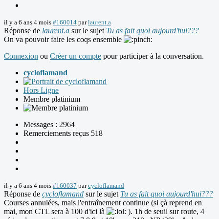
il y a 6 ans 4 mois
#160014
par
laurent.a
Réponse de
laurent.a
sur le sujet
Tu as fait quoi aujourd'hui???
On va pouvoir faire les coqs ensemble
Connexion
ou
Créer un compte
pour participer à la conversation.
cycloflamand
Hors Ligne
Membre platinium
Messages : 2964
Remerciements reçus 518
il y a 6 ans 4 mois
#160037
par
cycloflamand
Réponse de
cycloflamand
sur le sujet
Tu as fait quoi aujourd'hui???
Courses annulées, mais l'entraînement continue (si çà reprend en
mai, mon CTL sera à 100 d'ici là
). 1h de seuil sur route, 4