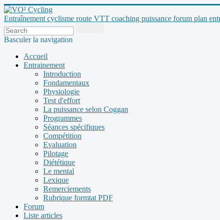
Entraînement cyclisme route VTT coaching puissance forum plan entraî
Basculer la navigation
Accueil
Entrainement
Introduction
Fondamentaux
Physiologie
Test d'effort
La puissance selon Coggan
Programmes
Séances spécifiques
Compétition
Evaluation
Pilotage
Diététique
Le mental
Lexique
Remerciements
Rubrique formtat PDF
Forum
Liste articles