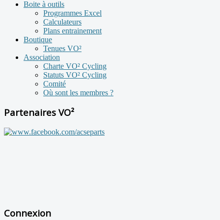
Boite à outils
Programmes Excel
Calculateurs
Plans entrainement
Boutique
Tenues VO²
Association
Charte VO² Cycling
Statuts VO² Cycling
Comité
Où sont les membres ?
Partenaires VO²
Connexion