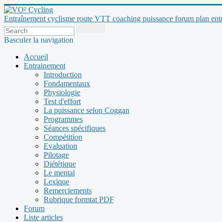
Entraînement cyclisme route VTT coaching puissance forum plan entraî
Basculer la navigation
Accueil
Entrainement
Introduction
Fondamentaux
Physiologie
Test d'effort
La puissance selon Coggan
Programmes
Séances spécifiques
Compétition
Evaluation
Pilotage
Diététique
Le mental
Lexique
Remerciements
Rubrique formtat PDF
Forum
Liste articles