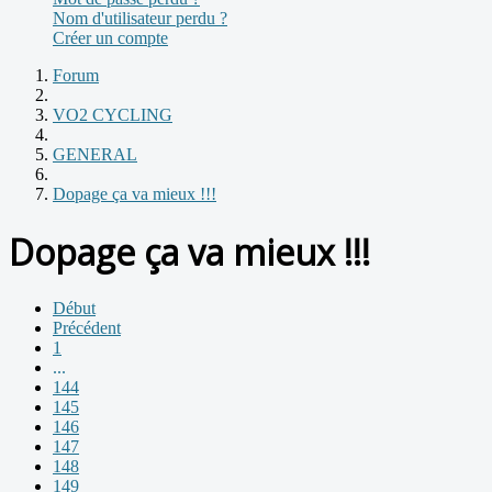
Nom d'utilisateur perdu ?
Créer un compte
Forum
VO2 CYCLING
GENERAL
Dopage ça va mieux !!!
Dopage ça va mieux !!!
Début
Précédent
1
...
144
145
146
147
148
149