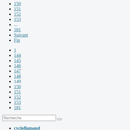
150
151
152
153
...
181
Suivant
Fin
1
144
145
146
147
148
149
150
151
152
153
181
cycloflamand