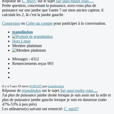
Réponse de
C_mic07
sur le sujet
Sur quoi roulez vous.....
Petite question, concernant la puissance, avez-vous plus de
puissance sur une jambe que l'autre ? sur mon ancien capteur, il
calculait les 2, là c'est la jambe gauche
Connexion
ou
Créer un compte
pour participer à la conversation.
teamdindon
Hors Ligne
Membre platinium
Messages : 4312
Remerciements reçus 993
il y a 5 ans 10 mois
#166105
par
teamdindon
Réponse de
teamdindon
sur le sujet
Sur quoi roulez vous.....
J'ai plus de puissance jambe droite lorsque je suis assis sur la selle et
plus de puissance jambe gauche lorsque je suis en danseuse (ratio
47%-53% à peu près)
Les utilisateur(s) suivant ont remercié:
C_mic07