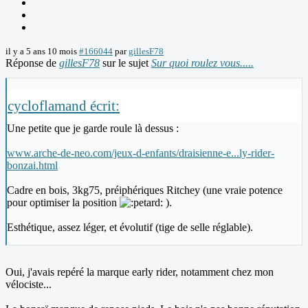
il y a 5 ans 10 mois
#166044
par
gillesF78
Réponse de
gillesF78
sur le sujet
Sur quoi roulez vous.....
cycloflamand écrit:
Une petite que je garde roule là dessus :
www.arche-de-neo.com/jeux-d-enfants/draisienne-e...ly-rider-
bonzai.html
Cadre en bois, 3kg75, préiphériques Ritchey (une vraie potence
pour optimiser la position
).
Esthétique, assez léger, et évolutif (tige de selle réglable).
Oui, j'avais repéré la marque early rider, notamment chez mon
vélociste...