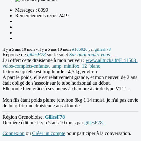
Messages : 8099
Remerciements reçus 2419
il y a 5 ans 10 mois
-
il y a 5 ans 10 mois
#166026
par
gillesF78
Réponse de
gillesF78
sur le sujet
Sur quoi roulez vous.....
J'ai offert cette draisienne à mon neuveu :
www.alltricks.fr/F-41503-
velos-complets-enfants/...amp_minifox_12_blanc
Je trouve qu'elle est trop lourde : 4,5 kg environ
A part le poids, elle est relativement grande, et mon neuveu de 2 ans
était obligé de s’asseoir sur le tube horizontal au début.
Elle roule bien grâce à ses pneus à chambre à air de type VTT...
Mon fils étant poids plume (environ 8kg à 14 mois), je n'ai pas envie
de lui offrir une draisienne aussi lourde.
Région Grenobloise,
GillesF78
Dernière édition: il y a 5 ans 10 mois par
gillesF78
.
Connexion
ou
Créer un compte
pour participer à la conversation.