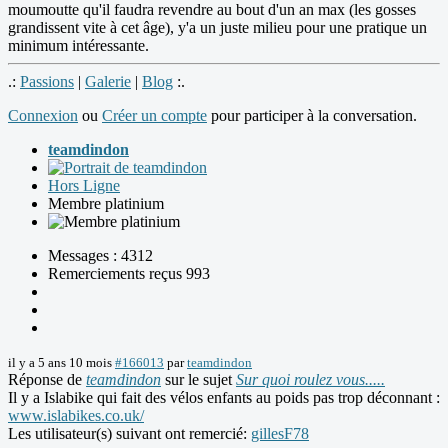
moumoutte qu'il faudra revendre au bout d'un an max (les gosses
grandissent vite à cet âge), y'a un juste milieu pour une pratique un
minimum intéressante.
.:
Passions
|
Galerie
|
Blog
:.
Connexion
ou
Créer un compte
pour participer à la conversation.
teamdindon
Hors Ligne
Membre platinium
Messages : 4312
Remerciements reçus 993
il y a 5 ans 10 mois
#166013
par
teamdindon
Réponse de
teamdindon
sur le sujet
Sur quoi roulez vous.....
Il y a Islabike qui fait des vélos enfants au poids pas trop déconnant :
www.islabikes.co.uk/
Les utilisateur(s) suivant ont remercié:
gillesF78