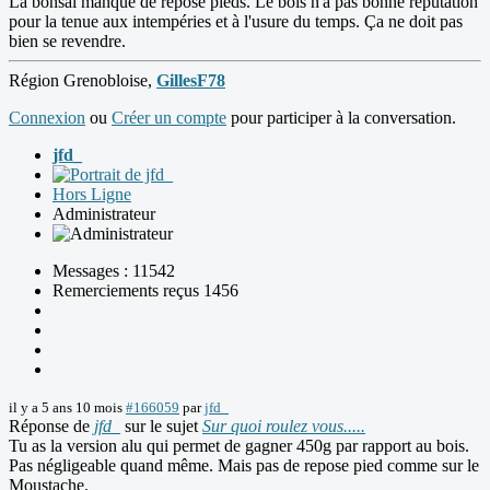
La bonsaï manque de repose pieds. Le bois n'a pas bonne réputation
pour la tenue aux intempéries et à l'usure du temps. Ça ne doit pas
bien se revendre.
Région Grenobloise,
GillesF78
Connexion
ou
Créer un compte
pour participer à la conversation.
jfd_
Hors Ligne
Administrateur
Messages : 11542
Remerciements reçus 1456
il y a 5 ans 10 mois
#166059
par
jfd_
Réponse de
jfd_
sur le sujet
Sur quoi roulez vous.....
Tu as la version alu qui permet de gagner 450g par rapport au bois.
Pas négligeable quand même. Mais pas de repose pied comme sur le
Moustache.