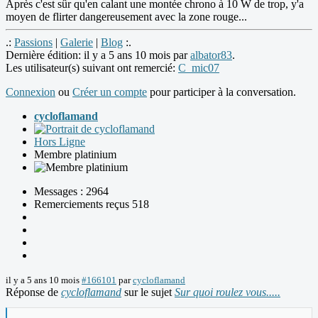
Après c'est sûr qu'en calant une montée chrono à 10 W de trop, y'a
moyen de flirter dangereusement avec la zone rouge...
.:
Passions
|
Galerie
|
Blog
:.
Dernière édition: il y a 5 ans 10 mois par
albator83
.
Les utilisateur(s) suivant ont remercié:
C_mic07
Connexion
ou
Créer un compte
pour participer à la conversation.
cycloflamand
Hors Ligne
Membre platinium
Messages : 2964
Remerciements reçus 518
il y a 5 ans 10 mois
#166101
par
cycloflamand
Réponse de
cycloflamand
sur le sujet
Sur quoi roulez vous.....