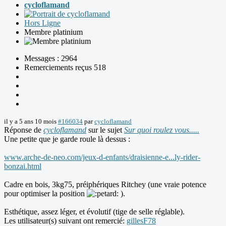
cycloflamand
Hors Ligne
Membre platinium
Messages : 2964
Remerciements reçus 518
il y a 5 ans 10 mois
#166034
par
cycloflamand
Réponse de
cycloflamand
sur le sujet
Sur quoi roulez vous.....
Une petite que je garde roule là dessus :
www.arche-de-neo.com/jeux-d-enfants/draisienne-e...ly-rider-
bonzai.html
Cadre en bois, 3kg75, préiphériques Ritchey (une vraie potence
pour optimiser la position
).
Esthétique, assez léger, et évolutif (tige de selle réglable).
Les utilisateur(s) suivant ont remercié:
gillesF78