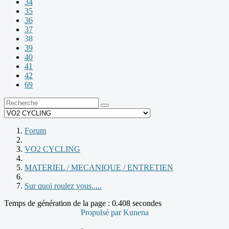
34
35
36
37
38
39
40
41
42
69
Forum
VO2 CYCLING
MATERIEL / MECANIQUE / ENTRETIEN
Sur quoi roulez vous.....
Temps de génération de la page : 0.408 secondes
Propulsé par
Kunena