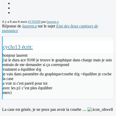
il y a 6 ans 6 mois
#159209
par
laurent.a
Réponse de
laurent.a
sur le sujet
Etat des lieux capteurs de
puissance
cyclo13 écrit:
bonjour laurent
j'ai le dura ace 9100 je trouve le graphique dans charge mais je suis
entrain de me demander si ça correspond
vraiment a équilibre d/g
je vais dans paramètre du graphique/courbe d/g >équilibre je coche
la case
a voir si c'est pareil pour toi
avec les p1 c’est plus équilibre
merci
La case est grisée, je ne peux pas avoir la courbe ....