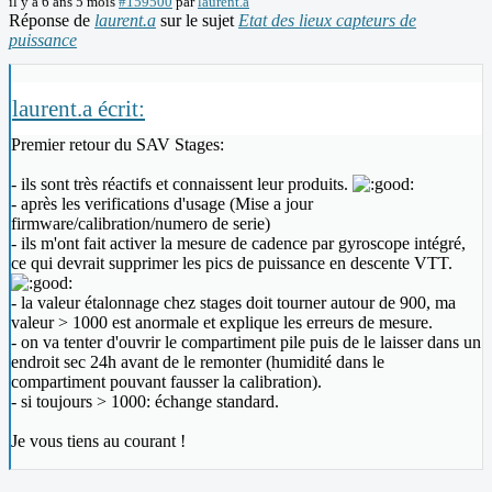
il y a 6 ans 5 mois
#159500
par
laurent.a
Réponse de
laurent.a
sur le sujet
Etat des lieux capteurs de
puissance
laurent.a écrit:
Premier retour du SAV Stages:
- ils sont très réactifs et connaissent leur produits.
- après les verifications d'usage (Mise a jour
firmware/calibration/numero de serie)
- ils m'ont fait activer la mesure de cadence par gyroscope intégré,
ce qui devrait supprimer les pics de puissance en descente VTT.
- la valeur étalonnage chez stages doit tourner autour de 900, ma
valeur > 1000 est anormale et explique les erreurs de mesure.
- on va tenter d'ouvrir le compartiment pile puis de le laisser dans un
endroit sec 24h avant de le remonter (humidité dans le
compartiment pouvant fausser la calibration).
- si toujours > 1000: échange standard.
Je vous tiens au courant !