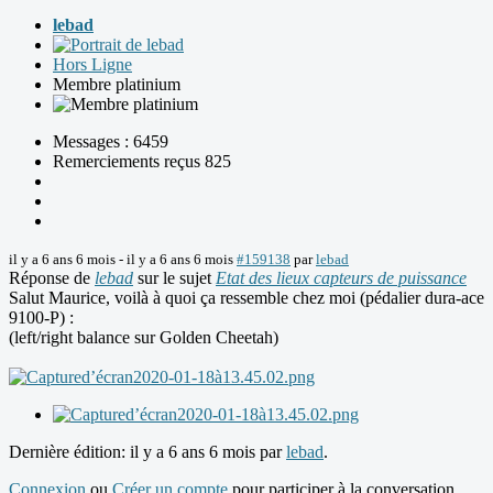
lebad
Hors Ligne
Membre platinium
Messages : 6459
Remerciements reçus 825
il y a 6 ans 6 mois
-
il y a 6 ans 6 mois
#159138
par
lebad
Réponse de
lebad
sur le sujet
Etat des lieux capteurs de puissance
Salut Maurice, voilà à quoi ça ressemble chez moi (pédalier dura-ace
9100-P) :
(left/right balance sur Golden Cheetah)
Dernière édition: il y a 6 ans 6 mois par
lebad
.
Connexion
ou
Créer un compte
pour participer à la conversation.