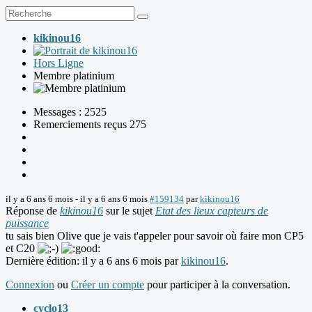
kikinou16
Hors Ligne
Membre platinium
Messages : 2525
Remerciements reçus 275
il y a 6 ans 6 mois
-
il y a 6 ans 6 mois
#159134
par
kikinou16
Réponse de
kikinou16
sur le sujet
Etat des lieux capteurs de
puissance
tu sais bien Olive que je vais t'appeler pour savoir où faire mon CP5
et C20
Dernière édition: il y a 6 ans 6 mois par
kikinou16
.
Connexion
ou
Créer un compte
pour participer à la conversation.
cyclo13