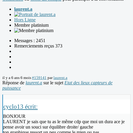
laurent.a
Hors Ligne
Membre platinium
Messages : 2451
Remerciements reçus 373
il y a 6 ans 6 mois
#159141
par
laurent.a
Réponse de
laurent.a
sur le sujet
Etat des lieux capteurs de
puissance
cyclo13 écrit:
BONJOUR
LAURENT je sais que tu as le même cdp que moi un dura ace je
pense avoir un souci sur équilibre droite/ gauche
ton graphique ressort un peu comme le mien ou pas