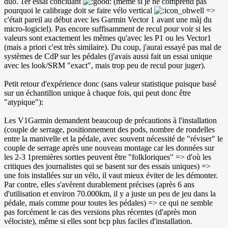
duo. 1er essai concluant
(même si je ne comprend pas
pourquoi le calibrage doit se faire vélo vertical
=>
c'était pareil au début avec les Garmin Vector 1 avant une màj du
micro-logiciel). Pas encore suffisamment de recul pour voir si les
valeurs sont exactement les mêmes qu'avec les P1 ou les Vector1
(mais a priori c'est très similaire). Du coup, j'aurai essayé pas mal de
systèmes de CdP sur les pédales (j'avais aussi fait un essai unique
avec les look/SRM "exact", mais trop peu de recul pour juger).
Petit retour d'expérience donc (sans valeur statistique puisque basé
sur un échantillon unique à chaque fois, qui peut donc être
"atypique"):
Les V1Garmin demandent beaucoup de précautions à l'installation
(couple de serrage, positionnement des pods, nombre de rondelles
entre la manivelle et la pédale, avec souvent nécessité de "réviser" le
couple de serrage après une nouveau montage car les données sur
les 2-3 1premières sorties peuvent être "folkloriques" => d'où les
critiques des journalistes qui se basent sur des essais uniques) =>
une fois installées sur un vélo, il vaut mieux éviter de les démonter.
Par contre, elles s'avèrent durablement précises (après 6 ans
d'utilisation et environ 70.000km, il y a juste un peu de jeu dans la
pédale, mais comme pour toutes les pédales) => ce qui ne semble
pas forcément le cas des versions plus récentes (d'après mon
vélociste), même si elles sont bcp plus faciles d'installation.