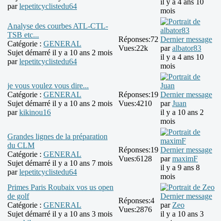
il y a 4 ans 10
par
lepetitcyclistedu64
mois
Analyse des courbes ATL-CTL-
TSB etc...
Réponses:
72
Dernier message
Catégorie :
GENERAL
Vues:
22k
par
albator83
Sujet démarré il y a 10 ans 2 mois
il y a 4 ans 10
par
lepetitcyclistedu64
mois
je vous voulez vous dire...
Catégorie :
GENERAL
Réponses:
19
Dernier message
Sujet démarré il y a 10 ans 2 mois
Vues:
4210
par
Juan
par
kikinou16
il y a 10 ans 2
mois
Grandes lignes de la préparation
du CLM
Réponses:
19
Dernier message
Catégorie :
GENERAL
Vues:
6128
par
maximF
Sujet démarré il y a 10 ans 7 mois
il y a 9 ans 8
par
lepetitcyclistedu64
mois
Primes Paris Roubaix vos us open
de golf
Dernier message
Réponses:
4
Catégorie :
GENERAL
par
Zeo
Vues:
2876
Sujet démarré il y a 10 ans 3 mois
il y a 10 ans 3