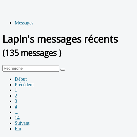
Messages
Lapin's messages récents
(135 messages )
Début
Précédent
1
2
3
4
...
14
Suivant
Fin