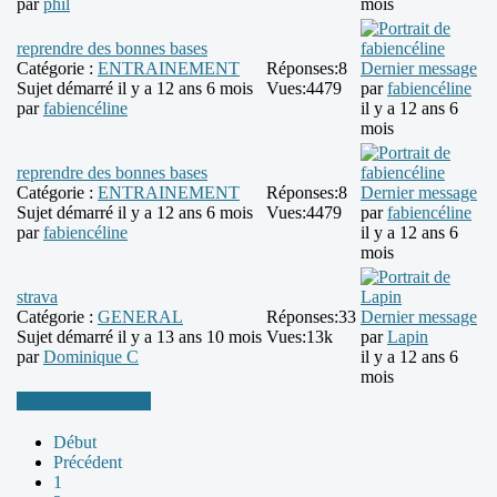
par
phil
mois
reprendre des bonnes bases
Catégorie :
ENTRAINEMENT
Réponses:
8
Dernier message
Sujet démarré il y a 12 ans 6 mois
Vues:
4479
par
fabiencéline
par
fabiencéline
il y a 12 ans 6
mois
reprendre des bonnes bases
Catégorie :
ENTRAINEMENT
Réponses:
8
Dernier message
Sujet démarré il y a 12 ans 6 mois
Vues:
4479
par
fabiencéline
par
fabiencéline
il y a 12 ans 6
mois
strava
Catégorie :
GENERAL
Réponses:
33
Dernier message
Sujet démarré il y a 13 ans 10 mois
Vues:
13k
par
Lapin
par
Dominique C
il y a 12 ans 6
mois
Plus d'informations
Début
Précédent
1