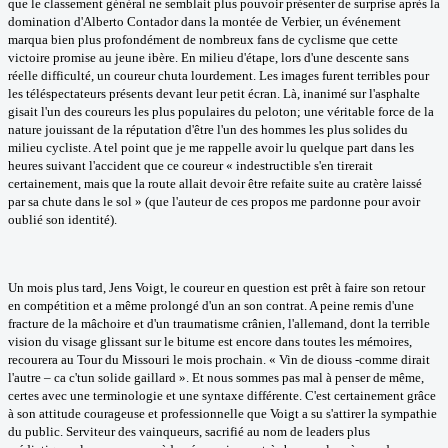
que le classement général ne semblait plus pouvoir présenter de surprise après la
domination d'Alberto Contador dans la montée de Verbier, un événement
marqua bien plus profondément de nombreux fans de cyclisme que cette
victoire promise au jeune ibère. En milieu d'étape, lors d'une descente sans
réelle difficulté, un coureur chuta lourdement. Les images furent terribles pour
les téléspectateurs présents devant leur petit écran. Là, inanimé sur l'asphalte
gisait l'un des coureurs les plus populaires du peloton; une véritable force de la
nature jouissant de la réputation d'être l'un des hommes les plus solides du
milieu cycliste. A tel point que je me rappelle avoir lu quelque part dans les
heures suivant l'accident que ce coureur « indestructible s'en tirerait
certainement, mais que la route allait devoir être refaite suite au cratère laissé
par sa chute dans le sol » (que l'auteur de ces propos me pardonne pour avoir
oublié son identité).
Un mois plus tard, Jens Voigt, le coureur en question est prêt à faire son retour
en compétition et a même prolongé d'un an son contrat. A peine remis d'une
fracture de la mâchoire et d'un traumatisme crânien, l'allemand, dont la terrible
vision du visage glissant sur le bitume est encore dans toutes les mémoires,
recourera au Tour du Missouri le mois prochain. « Vin de diouss -comme dirait
l'autre – ca c'tun solide gaillard ». Et nous sommes pas mal à penser de même,
certes avec une terminologie et une syntaxe différente. C'est certainement grâce
à son attitude courageuse et professionnelle que Voigt a su s'attirer la sympathie
du public. Serviteur des vainqueurs, sacrifié au nom de leaders plus