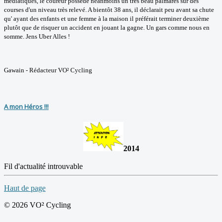
médiatiques, le coureur possède néanmoins un très beau palmarès sur des
courses d'un niveau très relevé. A bientôt 38 ans, il déclarait peu avant sa chute
qu' ayant des enfants et une femme à la maison il préférait terminer deuxième
plutôt que de risquer un accident en jouant la gagne. Un gars comme nous en
somme. Jens Uber Alles !
Gawain - Rédacteur VO² Cycling
A mon Héros !!!
2014
Fil d'actualité introuvable
Haut de page
© 2026 VO² Cycling