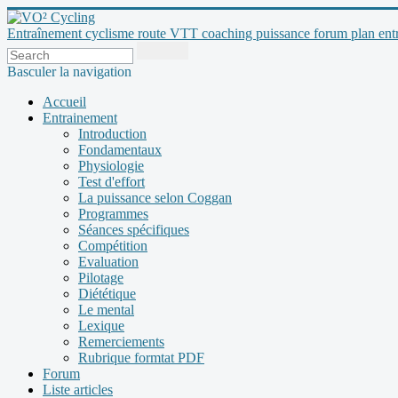
Entraînement cyclisme route VTT coaching puissance forum plan entraî
Basculer la navigation
Accueil
Entrainement
Introduction
Fondamentaux
Physiologie
Test d'effort
La puissance selon Coggan
Programmes
Séances spécifiques
Compétition
Evaluation
Pilotage
Diététique
Le mental
Lexique
Remerciements
Rubrique formtat PDF
Forum
Liste articles