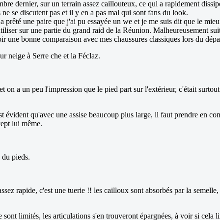
bre dernier, sur un terrain assez caillouteux, ce qui a rapidement dissipé 
ne se discutent pas et il y en a pas mal qui sont fans du look.
 prêté une paire que j'ai pu essayée un we et je me suis dit que le mieux 
iliser sur une partie du grand raid de la Réunion. Malheureusement suite
oir une bonne comparaison avec mes chaussures classiques lors du départ 
 sur neige à Serre che et la Féclaz.
 on a un peu l'impression que le pied part sur l'extérieur, c'était surtout
t évident qu'avec une assise beaucoup plus large, il faut prendre en comp
cept lui même.
 du pieds.
 assez rapide, c'est une tuerie !! les cailloux sont absorbés par la semelle
sont limités, les articulations s'en trouveront épargnées, à voir si cela li