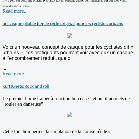
Il y a peu, sur votre site préféré, Ivan avait fait un sondage auprès des internautes qui ont bien voulu
...
répondre sur la fédé
Read more...
un casque pliable beetle cycle original pour les cyclistes urbains
Voici un nouveau concept de casque pour les cyclistes dit «
urbains », ces pratiquants pourront voir avec eux un casque
à l’encombrement réduit, que c
...
Read more...
Kurt Kinetic Rock and roll
Le premier home trainer à fonction berceuse ! et oui il permets de
"rouler en danseuse"
Cette fonction permet la simulation de la course réelle s