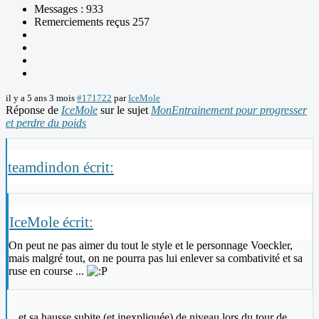
Messages : 933
Remerciements reçus 257
il y a 5 ans 3 mois
#171722
par
IceMole
Réponse de
IceMole
sur le sujet
MonEntrainement pour progresser
et perdre du poids
teamdindon écrit:
IceMole écrit:
On peut ne pas aimer du tout le style et le personnage Voeckler,
mais malgré tout, on ne pourra pas lui enlever sa combativité et sa
ruse en course ...
... et sa hausse subite (et inexpliquée) de niveau lors du tour de