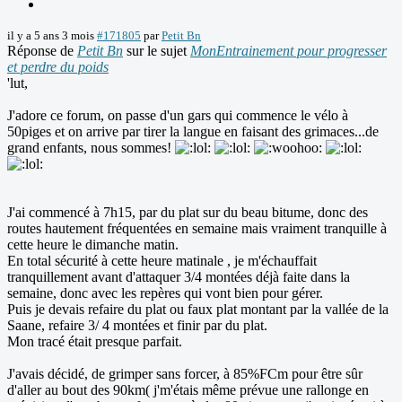
il y a 5 ans 3 mois
#171805
par
Petit Bn
Réponse de
Petit Bn
sur le sujet
MonEntrainement pour progresser
et perdre du poids
'lut,
J'adore ce forum, on passe d'un gars qui commence le vélo à
50piges et on arrive par tirer la langue en faisant des grimaces...de
grand enfants, nous sommes!
J'ai commencé à 7h15, par du plat sur du beau bitume, donc des
routes hautement fréquentées en semaine mais vraiment tranquille à
cette heure le dimanche matin.
En total sécurité à cette heure matinale , je m'échauffait
tranquillement avant d'attaquer 3/4 montées déjà faite dans la
semaine, donc avec les repères qui vont bien pour gérer.
Puis je devais refaire du plat ou faux plat montant par la vallée de la
Saane, refaire 3/ 4 montées et finir par du plat.
Mon tracé était presque parfait.
J'avais décidé, de grimper sans forcer, à 85%FCm pour être sûr
d'aller au bout des 90km( j'm'étais même prévue une rallonge en