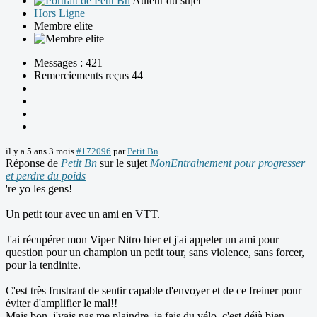
Auteur du sujet
Hors Ligne
Membre elite
Messages : 421
Remerciements reçus 44
il y a 5 ans 3 mois
#172096
par
Petit Bn
Réponse de
Petit Bn
sur le sujet
MonEntrainement pour progresser
et perdre du poids
're yo les gens!
Un petit tour avec un ami en VTT.
J'ai récupérer mon Viper Nitro hier et j'ai appeler un ami pour
question pour un champion
un petit tour, sans violence, sans forcer,
pour la tendinite.
C'est très frustrant de sentir capable d'envoyer et de ce freiner pour
éviter d'amplifier le mal!!
Mais bon, j'vais pas me plaindre, je fais du vélo, c'est déjà bien.