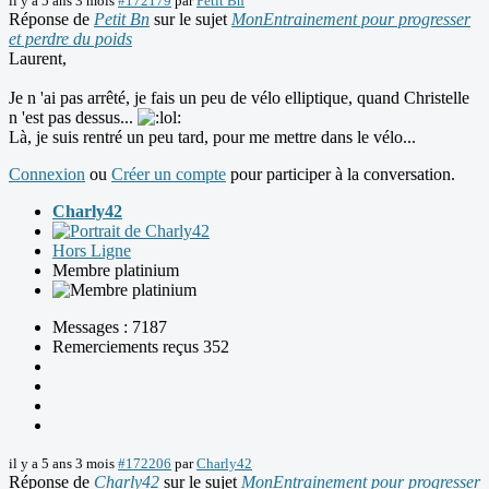
il y a 5 ans 3 mois
#172179
par
Petit Bn
Réponse de
Petit Bn
sur le sujet
MonEntrainement pour progresser
et perdre du poids
Laurent,
Je n 'ai pas arrêté, je fais un peu de vélo elliptique, quand Christelle
n 'est pas dessus...
Là, je suis rentré un peu tard, pour me mettre dans le vélo...
Connexion
ou
Créer un compte
pour participer à la conversation.
Charly42
Hors Ligne
Membre platinium
Messages : 7187
Remerciements reçus 352
il y a 5 ans 3 mois
#172206
par
Charly42
Réponse de
Charly42
sur le sujet
MonEntrainement pour progresser