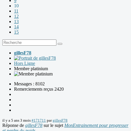
9
10
11
12
13
14
15
gillesF78
Hors Ligne
Membre platinium
Messages : 8102
Remerciements reçus 2420
il y a 5 ans 3 mois
#171711
par
gillesF78
Réponse de
gillesF78
sur le sujet
MonEntrainement pour progresser
et perdre du poids