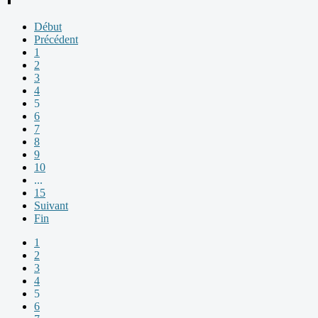
Début
Précédent
1
2
3
4
5
6
7
8
9
10
...
15
Suivant
Fin
1
2
3
4
5
6