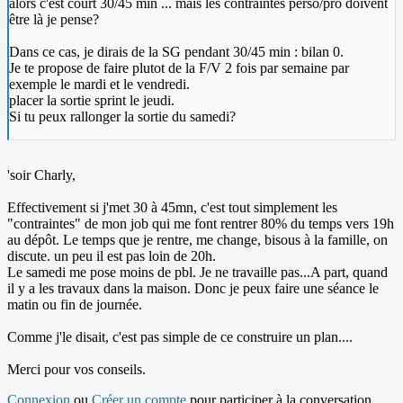
alors c'est court 30/45 min ... mais les contraintes perso/pro doivent
être là je pense?
Dans ce cas, je dirais de la SG pendant 30/45 min : bilan 0.
Je te propose de faire plutot de la F/V 2 fois par semaine par
exemple le mardi et le vendredi.
placer la sortie sprint le jeudi.
Si tu peux rallonger la sortie du samedi?
'soir Charly,
Effectivement si j'met 30 à 45mn, c'est tout simplement les
"contraintes" de mon job qui me font rentrer 80% du temps vers 19h
au dépôt. Le temps que je rentre, me change, bisous à la famille, on
discute. un peu il est pas loin de 20h.
Le samedi me pose moins de pbl. Je ne travaille pas...A part, quand
il y a les travaux dans la maison. Donc je peux faire une séance le
matin ou fin de journée.
Comme j'le disait, c'est pas simple de ce construire un plan....
Merci pour vos conseils.
Connexion
ou
Créer un compte
pour participer à la conversation.