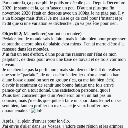
Par contre là, ça pose pbl. le poids ne décolle pas. Depuis Décembre
2020, je stagne et là, ça m 'agace un peu. D'autant plus que fin
novembre 2020 j'était en dessous avec un 109kg.Je ne pige pas. Il y
a un blocage mais d'où?! Je me laisse ça de coté pour l 'instant et je
m'dit que si une variation se déclenche , ça va pas être pour rien.
Objectif 2;
M'améliorer( surtout en montée)
Pédaler, tout le monde sais le faire, mais le faire bien pour progresser
et prendre encore plus de plaisir, c'est mieux. J'en ai marre d'être à la
ramasse dans les montées.
J' ai fait un test d'effort, d'une pour me rassurer sur l'état de mon
palpitant , de deux pour avoir une base de travail et de trois voir mon
niveau.
Je ne cherche pas la perfe pure, mais simplement le fait de réaliser
une sortie "parfaite", de ne pas être le dernier qu'on attend en haut
d'une bosse quand on sort en groupe ( ça, ça me fait bien iéch),
d'avoir le sentiment de sentir une bonne fatigue une fois arrivé
parace-qu' on a tout donné, une satisfaction personnel quoi !
J'suis bien conscient que d'un Percheron on en un fait pas un
coursier, mais j'me dis que quitte à faire un sport dans lequel on se
sent bien, faut en profiter un max .....et je veux bouffer mes
quarantenaires!
Aprés, j'ai plein d'envies pour le vélo.
J'ai envie d'aller dans les Vosges, j 'adore cette région et les grimper