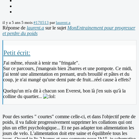
il y a 5 ans 5 mois
#170513
par
laurent.a
Réponse de
laurent.a
sur le sujet
MonEntrainement pour progresser
et perdre du poids
Petit écrit:
J'ai même, réussit à tenir ma "fringale".
Sur ce parcours, j'mangeais bien 2barres et une pompote. Ce midi,
j'ai tenté une alimentation en prenant, œufs brouillé et pâtes et du
coup, je n'ai mangé qu'une demi pate de fruit...réel cause à effets?
Quelqu'un m'a dit à chacun son Everest, bon là j'en suis qu'à la
colline du quartier...
Pour des sorties " courtes" comme celle-ci, et dans l'objectif perte de
poids, il va falloir progressivement supprimer les collations qui ont
plus un effet psychologique... Et ne pas adapter ton alimentation les
jours de velo. L'alimentation doit etre saine et équilibrée tous les
jours. Quand je lis 2 barres et une compote pour 1h15, je schematise