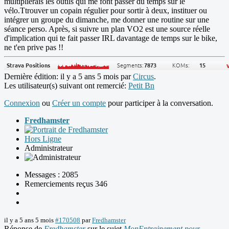
multiplierais les outils qui me font passer du temps sur le
vélo.Ttrouver un copain régulier pour sortir à deux, instituer ou
intégrer un groupe du dimanche, me donner une routine sur une
séance perso. Après, si suivre un plan VO2 est une source réelle
d'implication qui te fait passer IRL davantage de temps sur le bike,
ne t'en prive pas !!
Dernière édition: il y a 5 ans 5 mois par
Circus
.
Les utilisateur(s) suivant ont remercié:
Petit Bn
Connexion
ou
Créer un compte
pour participer à la conversation.
Fredhamster
Hors Ligne
Administrateur
Messages : 2085
Remerciements reçus 346
il y a 5 ans 5 mois
#170508
par
Fredhamster
Réponse de
Fredhamster
sur le sujet
MonEntrainement pour