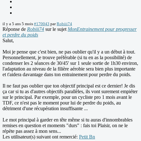
il y a 5 ans 5 mois
#170043
par
Robiii74
Réponse de
Robiii74
sur le sujet
MonEntrainement pour progresser
et perdre du poids
Salut,
Moi je pense que c'est bien, ne pas oublier qu'il y a un début à tout.
Personnellement, je trouve préférable (si tu en as la possibilité) de
condenser les 2 séances de 30/45' sur 1 seule sortie de 1h30 environ,
l'adaptation au niveau de la filière aérobie sera bien plus importante
et t'aidera davantage dans ton entrainement pour perdre du poids.
Il ne faut pas oublier que ton objectif principal est ce dernier! Je dis
ça car si tu as d'autres objectifs parallèles, ils vont surement empiéter
sur le principal. Par exemple, pour un cycliste pro 1 mois avant le
TDF, ce n'est pas le moment pour lui de perdre du poids, au
détriment d'une récupération insuffisante ...
Le mot principal à garder en tête même si tu auras d'innombrables
remises en question et moments "durs" : fais toi Plaisir, on ne le
répète pas assez à mon sens...
Les utilisateur(s) suivant ont remercié:
Petit Bn