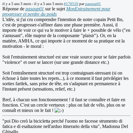
il y a 5 ans 5 mois
-
il y a 5 ans 5 mois
#170510
par
pasqup01
Réponse de
pasqup01
sur le sujet
MonEntrainement pour
progresser et perdre du poids
L'idée, si j'ai cru comprendre l'intention de notre copain Petit Bn,
c'est de progresser-s'affiner dans une phase première. Aussi, il
importe de voir ce qui va le motiver à faire le + possible de vélo ("en
s'amusant", rôle majeur de la composante "plaisir"). Or, en la
matière, AMHA, ce qui importe à ce moment de sa pratique est la
motivation - le moral :
Soit l'entrainement structuré est une vraie source pour se faire parfois
"violence" et oser se lancer (sur une grande distance etc.)
Soit l'entraînement structuré est trop contraignant-stressant (si on
échoue à faire toutes les repets...), à ce moment il faut privilégier les
sorties fartlek, sans prise de tête, en s'adaptant en permanence à
l'instant présent (sensations, relief, etc.)
Bref, à chacun son fonctionnement ! il faut se connaître et faire en
fonction. C'est un cercle vertueux : plus on fait de vélo, plus on se
connaît et mieux on le fait !
"poi Dio creò la bicicletta perché l'uomo ne facesse strumento di
fatica e di esaltazione nell'arduo itinerario della vita", Madonna Del
Ghisallo