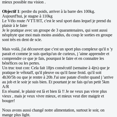
mieux possible ma vision .
Objectif 1
: perdre du poids, arriver à la barre des 100kg.
Aujourd'hui, je stagne à 110kg
Le Vélo route /VTT/HT, c'est le seul sport dans lequel je prend du
plaisir à le faire
Je le pratique avec un groupe de 3 quarantenaires, qui sont aussi
néophyte que moi mais moins assidus, du coup le sorties en groupe
sont très en dent de scie.
Mais voilà, j'ai découvert que c'est un sport plus complexe qu'il n 'y
parait et comme je suis quelqu'un de curieux, j 'aime apprendre et
comprendre ce que je fais, pourquoi le faire et en connaitre les
bénéfices ou les pertes.
Un truc tout con: Cela fait 18jrs consécutif (semaine à 4jrs) que je
pratique le vélotaff, qu'il pleuve ou qu'il fasse froid. qu'il soit
4h30/5h ou que je rentre à 20h J'ai une patate d'enfer quand j 'arrive
au job et le soir je suis bien. Et pourtant je ne fais qu'un petit 5km
A/R
En résumé, le plaisir est là et bien là !! Je ne veux pas vivre plus
vieux , mais je veux vivre mieux, et mieux veut dire maigrir et
bouger!
Nous avons aussi changé notre alimentation, surtout le soir, on
mange plus light.