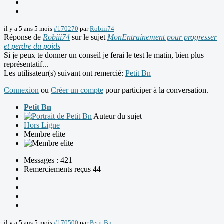
il y a 5 ans 5 mois
#170270
par
Robiii74
Réponse de
Robiii74
sur le sujet
MonEntrainement pour progresser
et perdre du poids
Si je peux te donner un conseil je ferai le test le matin, bien plus
représentatif...
Les utilisateur(s) suivant ont remercié:
Petit Bn
Connexion
ou
Créer un compte
pour participer à la conversation.
Petit Bn
Auteur du sujet
Hors Ligne
Membre elite
Messages : 421
Remerciements reçus 44
il y a 5 ans 5 mois
#170500
par
Petit Bn