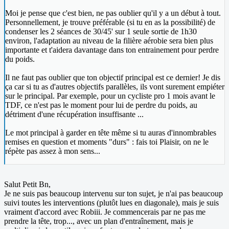
Moi je pense que c'est bien, ne pas oublier qu'il y a un début à tout.
Personnellement, je trouve préférable (si tu en as la possibilité) de
condenser les 2 séances de 30/45' sur 1 seule sortie de 1h30
environ, l'adaptation au niveau de la filière aérobie sera bien plus
importante et t'aidera davantage dans ton entrainement pour perdre
du poids.
Il ne faut pas oublier que ton objectif principal est ce dernier! Je dis
ça car si tu as d'autres objectifs parallèles, ils vont surement empiéter
sur le principal. Par exemple, pour un cycliste pro 1 mois avant le
TDF, ce n'est pas le moment pour lui de perdre du poids, au
détriment d'une récupération insuffisante ...
Le mot principal à garder en tête même si tu auras d'innombrables
remises en question et moments "durs" : fais toi Plaisir, on ne le
répète pas assez à mon sens...
Salut Petit Bn,
Je ne suis pas beaucoup intervenu sur ton sujet, je n'ai pas beaucoup
suivi toutes les interventions (plutôt lues en diagonale), mais je suis
vraiment d'accord avec Robiii. Je commencerais par ne pas me
prendre la tête, trop..., avec un plan d'entraînement, mais je