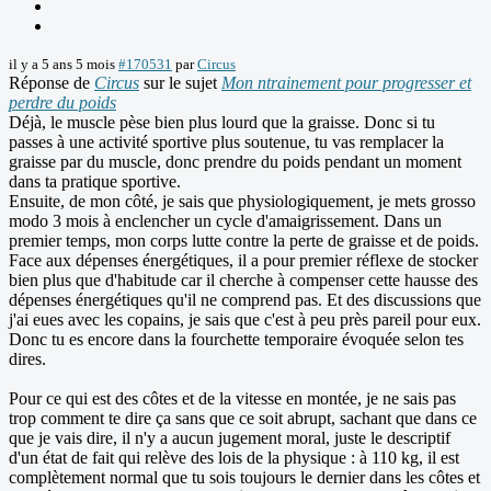
il y a 5 ans 5 mois
#170531
par
Circus
Réponse de
Circus
sur le sujet
Mon ntrainement pour progresser et
perdre du poids
Déjà, le muscle pèse bien plus lourd que la graisse. Donc si tu
passes à une activité sportive plus soutenue, tu vas remplacer la
graisse par du muscle, donc prendre du poids pendant un moment
dans ta pratique sportive.
Ensuite, de mon côté, je sais que physiologiquement, je mets grosso
modo 3 mois à enclencher un cycle d'amaigrissement. Dans un
premier temps, mon corps lutte contre la perte de graisse et de poids.
Face aux dépenses énergétiques, il a pour premier réflexe de stocker
bien plus que d'habitude car il cherche à compenser cette hausse des
dépenses énergétiques qu'il ne comprend pas. Et des discussions que
j'ai eues avec les copains, je sais que c'est à peu près pareil pour eux.
Donc tu es encore dans la fourchette temporaire évoquée selon tes
dires.
Pour ce qui est des côtes et de la vitesse en montée, je ne sais pas
trop comment te dire ça sans que ce soit abrupt, sachant que dans ce
que je vais dire, il n'y a aucun jugement moral, juste le descriptif
d'un état de fait qui relève des lois de la physique : à 110 kg, il est
complètement normal que tu sois toujours le dernier dans les côtes et