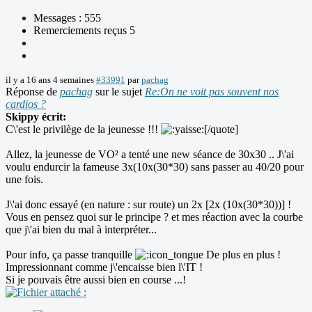
Messages : 555
Remerciements reçus 5
il y a 16 ans 4 semaines
#33991
par
pachag
Réponse de
pachag
sur le sujet
Re:On ne voit pas souvent nos
cardios ?
Skippy écrit:
C\'est le privilège de la jeunesse !!!
[/quote]
Allez, la jeunesse de VO² a tenté une new séance de 30x30 .. J\'ai
voulu endurcir la fameuse 3x(10x(30*30) sans passer au 40/20 pour
une fois.
J\'ai donc essayé (en nature : sur route) un 2x [2x (10x(30*30))] !
Vous en pensez quoi sur le principe ? et mes réaction avec la courbe
que j\'ai bien du mal à interpréter...
Pour info, ça passe tranquille
De plus en plus !
Impressionnant comme j\'encaisse bien l\'IT !
Si je pouvais être aussi bien en course ...!