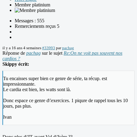
Membre platinium
Messages : 555
Remerciements reçus 5
il y a 16 ans 4 semaines
#33993
par
pachag
Réponse de
pachag
sur le sujet
Re:On ne voit pas souvent nos
cardios ?
Skippy écrit:
Tu encaisses super bien ce genre de série, ta récup. est
impressionnante.
Le cardia est bien, les watts sont là.
Donc espace ce genre d\'exercices. 1 piqure de rappel tous les 10
jours, pas plus.
Ivan
Donc plus d\'IT avant Val d\'Isère ??