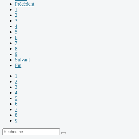
Précédent
1
2
3
4
5
6
7
8
9
Suivant
Fin
1
2
3
4
5
6
7
8
9