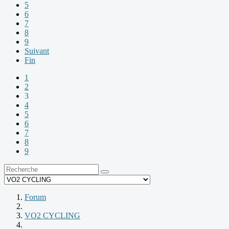
5
6
7
8
9
Suivant
Fin
1
2
3
4
5
6
7
8
9
Forum
VO2 CYCLING