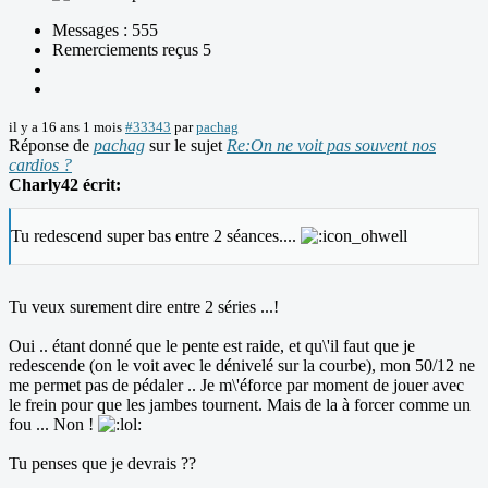
Messages : 555
Remerciements reçus 5
il y a 16 ans 1 mois
#33343
par
pachag
Réponse de
pachag
sur le sujet
Re:On ne voit pas souvent nos
cardios ?
Charly42 écrit:
Tu redescend super bas entre 2 séances....
Tu veux surement dire entre 2 séries ...!
Oui .. étant donné que le pente est raide, et qu\'il faut que je
redescende (on le voit avec le dénivelé sur la courbe), mon 50/12 ne
me permet pas de pédaler .. Je m\'éforce par moment de jouer avec
le frein pour que les jambes tournent. Mais de la à forcer comme un
fou ... Non !
Tu penses que je devrais ??