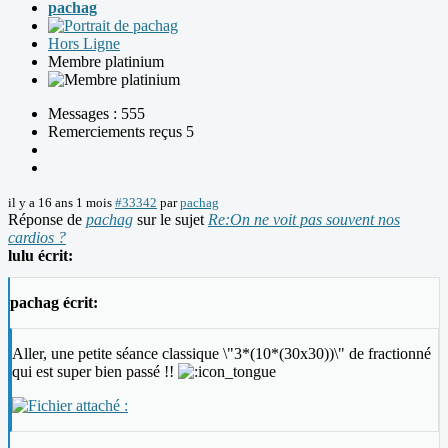
pachag
Hors Ligne
Membre platinium
Messages : 555
Remerciements reçus 5
il y a 16 ans 1 mois
#33342
par
pachag
Réponse de
pachag
sur le sujet
Re:On ne voit pas souvent nos
cardios ?
lulu écrit:
pachag écrit:
Aller, une petite séance classique \"3*(10*(30x30))\" de fractionné
qui est super bien passé !!