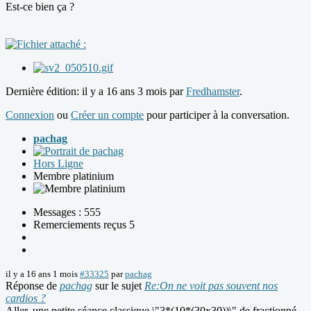
Est-ce bien ça ?
Dernière édition: il y a 16 ans 3 mois par
Fredhamster
.
Connexion
ou
Créer un compte
pour participer à la conversation.
pachag
Hors Ligne
Membre platinium
Messages : 555
Remerciements reçus 5
il y a 16 ans 1 mois
#33325
par
pachag
Réponse de
pachag
sur le sujet
Re:On ne voit pas souvent nos
cardios ?
Aller, une petite séance classique \"3*(10*(30x30))\" de fractionné