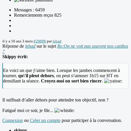
Messages : 6459
Remerciements reçus 825
il y a 16 ans 3 mois
#29898
par
lebad
Réponse de
lebad
sur le sujet
Re:On ne voit pas souvent nos cardios
?
Skippy écrit:
En voici un que j\'aime bien. Lorsque les jambes commencent à
tourner,
qu\'il pleut dehors
, on peut s\'amuser 1h15 sur HT en
densifiant la séance.
Croyez-moi on sort bien rincer
.
Il suffisait d\'aller dehors pour atteindre ton objectif, non ?
Fatigué moi ce soir, je file...
Connexion
ou
Créer un compte
pour participer à la conversation.
skippy