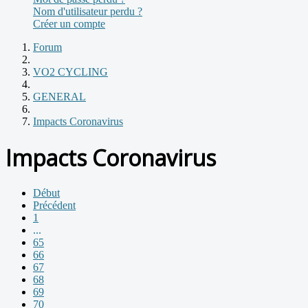
Nom d'utilisateur perdu ?
Créer un compte
Forum
VO2 CYCLING
GENERAL
Impacts Coronavirus
Impacts Coronavirus
Début
Précédent
1
...
65
66
67
68
69
70