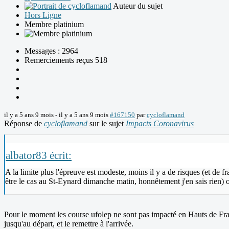
Auteur du sujet
Hors Ligne
Membre platinium
Messages : 2964
Remerciements reçus 518
il y a 5 ans 9 mois
-
il y a 5 ans 9 mois
#167150
par
cycloflamand
Réponse de
cycloflamand
sur le sujet
Impacts Coronavirus
albator83 écrit:
A la limite plus l'épreuve est modeste, moins il y a de risques (et de f
être le cas au St-Eynard dimanche matin, honnêtement j'en sais rien) o
Pour le moment les course ufolep ne sont pas impacté en Hauts de Fr
jusqu'au départ, et le remettre à l'arrivée.