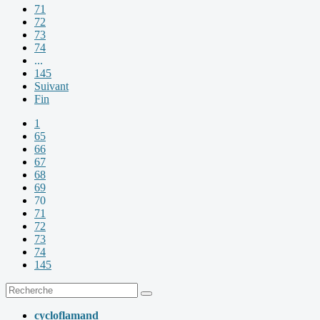
71
72
73
74
...
145
Suivant
Fin
1
65
66
67
68
69
70
71
72
73
74
145
cycloflamand