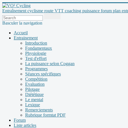
Entraînement cyclisme route VTT coaching puissance forum plan entraî
Basculer la navigation
Accueil
Entrainement
Introduction
Fondamentaux
Physiologie
Test d'effort
La puissance selon Coggan
Programmes
Séances spécifiques
Compétition
Evaluation
Pilotage
Diététique
Le mental
Lexique
Remerciements
Rubrique formtat PDF
Forum
Liste articles