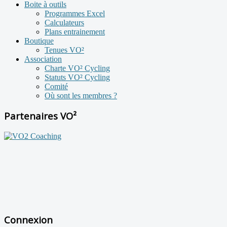
Boite à outils
Programmes Excel
Calculateurs
Plans entrainement
Boutique
Tenues VO²
Association
Charte VO² Cycling
Statuts VO² Cycling
Comité
Où sont les membres ?
Partenaires VO²
Connexion