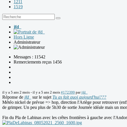
1211
1519
jfd_
Hors Ligne
Administrateur
Messages : 11542
Remerciements reçus 1456
il y a 5 ans 2 mois
-
il y a 5 ans 2 mois
#172399
par
jfd_
Réponse de
jfd_
sur le sujet
Tu as fait quoi aujourd'hui???
Météo nickel de prévue => hop, direction l'Ariège pour retrouver (en
de grimper. Un peu plus de 5h30 de sortie Journée idéale mais un mo
Fin du Pla de Labinas avec les crêtes frontières à gauche avec l'Andor