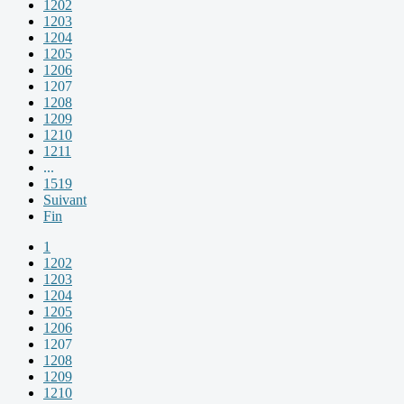
1202
1203
1204
1205
1206
1207
1208
1209
1210
1211
...
1519
Suivant
Fin
1
1202
1203
1204
1205
1206
1207
1208
1209
1210