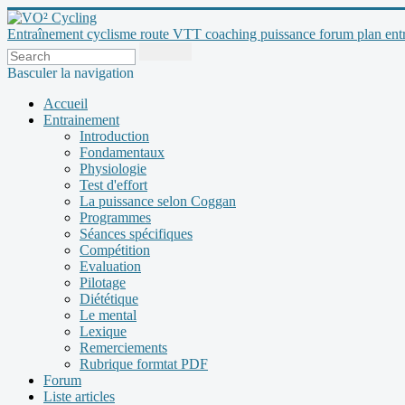
Entraînement cyclisme route VTT coaching puissance forum plan entraî
Basculer la navigation
Accueil
Entrainement
Introduction
Fondamentaux
Physiologie
Test d'effort
La puissance selon Coggan
Programmes
Séances spécifiques
Compétition
Evaluation
Pilotage
Diététique
Le mental
Lexique
Remerciements
Rubrique formtat PDF
Forum
Liste articles