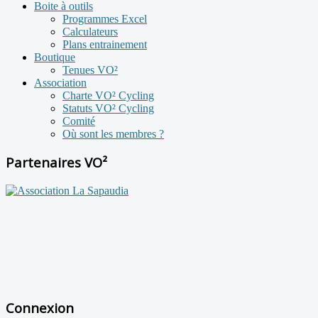
Boite à outils
Programmes Excel
Calculateurs
Plans entrainement
Boutique
Tenues VO²
Association
Charte VO² Cycling
Statuts VO² Cycling
Comité
Où sont les membres ?
Partenaires VO²
Connexion