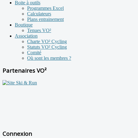
Boite à outils
Programmes Excel
Calculateurs
Plans entrainement
Boutique
Tenues VO²
Association
Charte VO² Cycling
Statuts VO² Cycling
Comité
Où sont les membres ?
Partenaires VO²
Connexion