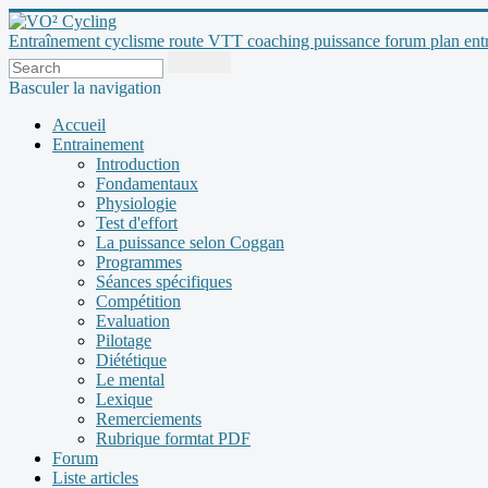
Entraînement cyclisme route VTT coaching puissance forum plan entraî
Basculer la navigation
Accueil
Entrainement
Introduction
Fondamentaux
Physiologie
Test d'effort
La puissance selon Coggan
Programmes
Séances spécifiques
Compétition
Evaluation
Pilotage
Diététique
Le mental
Lexique
Remerciements
Rubrique formtat PDF
Forum
Liste articles