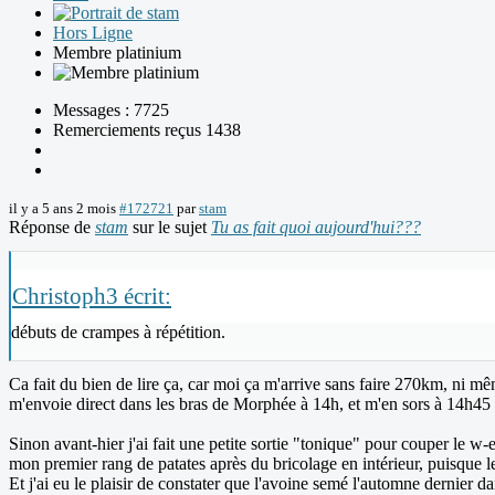
Hors Ligne
Membre platinium
Messages : 7725
Remerciements reçus 1438
il y a 5 ans 2 mois
#172721
par
stam
Réponse de
stam
sur le sujet
Tu as fait quoi aujourd'hui???
Christoph3 écrit:
débuts de crampes à répétition.
Ca fait du bien de lire ça, car moi ça m'arrive sans faire 270km, ni m
m'envoie direct dans les bras de Morphée à 14h, et m'en sors à 14h45
Sinon avant-hier j'ai fait une petite sortie "tonique" pour couper le 
mon premier rang de patates après du bricolage en intérieur, puisque le
Et j'ai eu le plaisir de constater que l'avoine semé l'automne dernier da