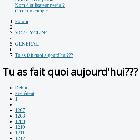
Nom d'utilisateur perdu ?
Créer un compte
Forum
VO2 CYCLING
GENERAL
Tu as fait quoi aujourd'hui???
Tu as fait quoi aujourd'hui???
Début
Précédent
1
...
1207
1208
1209
1210
1211
1212