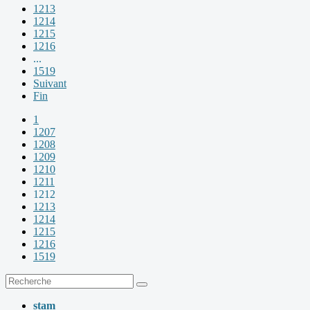
1213
1214
1215
1216
...
1519
Suivant
Fin
1
1207
1208
1209
1210
1211
1212
1213
1214
1215
1216
1519
stam