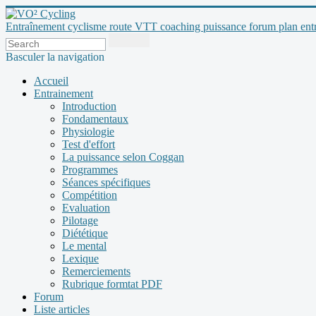
Entraînement cyclisme route VTT coaching puissance forum plan entraî
Basculer la navigation
Accueil
Entrainement
Introduction
Fondamentaux
Physiologie
Test d'effort
La puissance selon Coggan
Programmes
Séances spécifiques
Compétition
Evaluation
Pilotage
Diététique
Le mental
Lexique
Remerciements
Rubrique formtat PDF
Forum
Liste articles