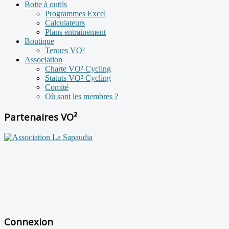
Boite à outils
Programmes Excel
Calculateurs
Plans entrainement
Boutique
Tenues VO²
Association
Charte VO² Cycling
Statuts VO² Cycling
Comité
Où sont les membres ?
Partenaires VO²
Connexion