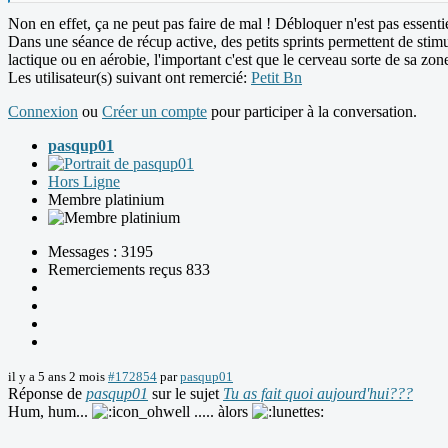
Non en effet, ça ne peut pas faire de mal ! Débloquer n'est pas essenti
Dans une séance de récup active, des petits sprints permettent de stimu
lactique ou en aérobie, l'important c'est que le cerveau sorte de sa zone
Les utilisateur(s) suivant ont remercié:
Petit Bn
Connexion
ou
Créer un compte
pour participer à la conversation.
pasqup01
Hors Ligne
Membre platinium
Messages : 3195
Remerciements reçus 833
il y a 5 ans 2 mois
#172854
par
pasqup01
Réponse de
pasqup01
sur le sujet
Tu as fait quoi aujourd'hui???
Hum, hum...
..... àlors