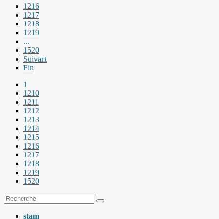
1216
1217
1218
1219
...
1520
Suivant
Fin
1
1210
1211
1212
1213
1214
1215
1216
1217
1218
1219
1520
stam