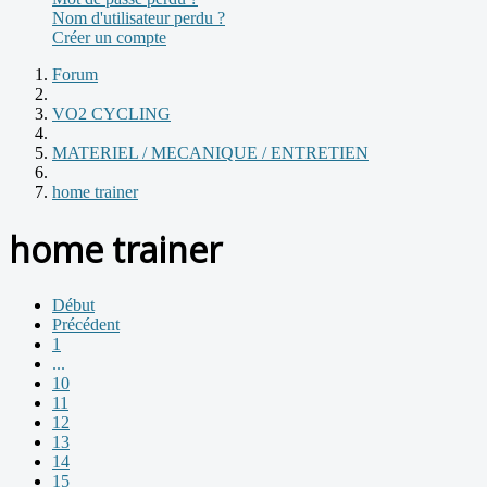
Nom d'utilisateur perdu ?
Créer un compte
Forum
VO2 CYCLING
MATERIEL / MECANIQUE / ENTRETIEN
home trainer
home trainer
Début
Précédent
1
...
10
11
12
13
14
15