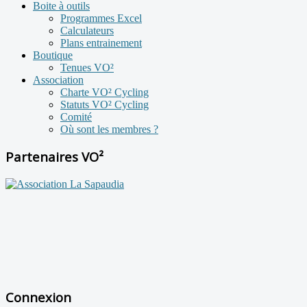
Boite à outils
Programmes Excel
Calculateurs
Plans entrainement
Boutique
Tenues VO²
Association
Charte VO² Cycling
Statuts VO² Cycling
Comité
Où sont les membres ?
Partenaires VO²
Connexion