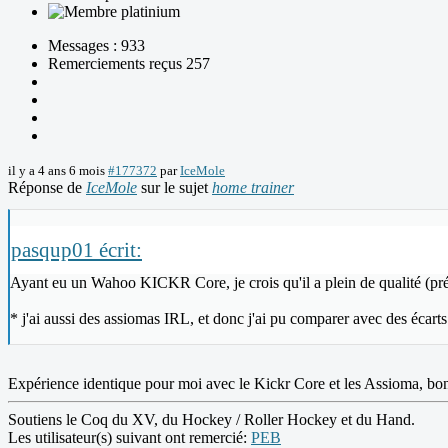
Messages : 933
Remerciements reçus 257
il y a 4 ans 6 mois
#177372
par
IceMole
Réponse de
IceMole
sur le sujet
home trainer
pasqup01 écrit:
Ayant eu un Wahoo KICKR Core, je crois qu'il a plein de qualité (précis
* j'ai aussi des assiomas IRL, et donc j'ai pu comparer avec des écarts
Expérience identique pour moi avec le Kickr Core et les Assioma, bo
Soutiens le Coq du XV, du Hockey / Roller Hockey et du Hand.
Les utilisateur(s) suivant ont remercié:
PEB