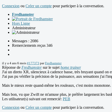
Connexion
ou
Créer un compte
pour participer à la conversation.
Fredhamster
Hors Ligne
Administrateur
Messages : 2086
Remerciements reçus 346
il y a 4 ans 6 mois
#177373
par
Fredhamster
Réponse de
Fredhamster
sur le sujet
home trainer
J'ai un direto XR, silencieux à cadence basse, très bruyant quand on 
J'ai pas pu vérifier la précision de la puissance, aux sensations j'ai l'i
Mais le mieux reste quand-même les rouleaux, c'est moins monotone. Par
Mais bon, vu que Zwift ne m'amuse plus, je préfère largement les bask
Les utilisateur(s) suivant ont remercié:
PEB
Connexion
ou
Créer un compte
pour participer à la conversation.