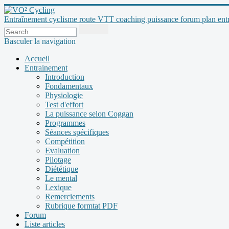
Entraînement cyclisme route VTT coaching puissance forum plan entraî
Basculer la navigation
Accueil
Entrainement
Introduction
Fondamentaux
Physiologie
Test d'effort
La puissance selon Coggan
Programmes
Séances spécifiques
Compétition
Evaluation
Pilotage
Diététique
Le mental
Lexique
Remerciements
Rubrique formtat PDF
Forum
Liste articles