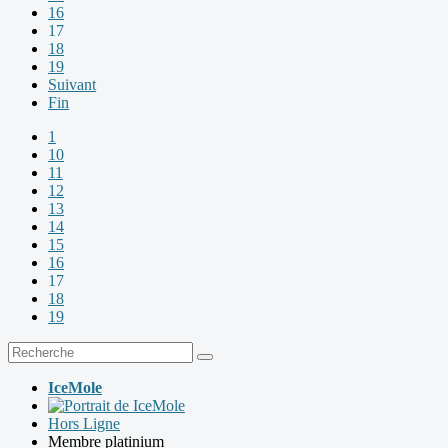
16
17
18
19
Suivant
Fin
1
10
11
12
13
14
15
16
17
18
19
IceMole
Hors Ligne
Membre platinium