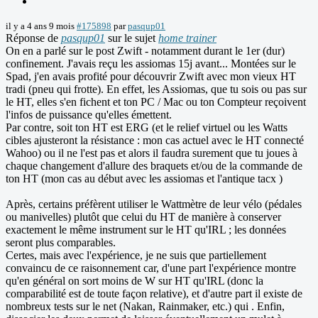
il y a 4 ans 9 mois
#175898
par
pasqup01
Réponse de
pasqup01
sur le sujet
home trainer
On en a parlé sur le post Zwift - notamment durant le 1er (dur)
confinement. J'avais reçu les assiomas 15j avant... Montées sur le
Spad, j'en avais profité pour découvrir Zwift avec mon vieux HT
tradi (pneu qui frotte). En effet, les Assiomas, que tu sois ou pas sur
le HT, elles s'en fichent et ton PC / Mac ou ton Compteur reçoivent
l'infos de puissance qu'elles émettent.
Par contre, soit ton HT est ERG (et le relief virtuel ou les Watts
cibles ajusteront la résistance : mon cas actuel avec le HT connecté
Wahoo) ou il ne l'est pas et alors il faudra surement que tu joues à
chaque changement d'allure des braquets et/ou de la commande de
ton HT (mon cas au début avec les assiomas et l'antique tacx )
Après, certains préfèrent utiliser le Wattmètre de leur vélo (pédales
ou manivelles) plutôt que celui du HT de manière à conserver
exactement le même instrument sur le HT qu'IRL ; les données
seront plus comparables.
Certes, mais avec l'expérience, je ne suis que partiellement
convaincu de ce raisonnement car, d'une part l'expérience montre
qu'en général on sort moins de W sur HT qu'IRL (donc la
comparabilité est de toute façon relative), et d'autre part il existe de
nombreux tests sur le net (Nakan, Rainmaker, etc.) qui . Enfin,