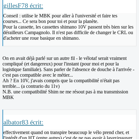
gillesF78 écrit:
Conseil : utilise le MBK pour aller à l'université et faire tes
courses... Ce sera bon pour toi et pour la planète.
Pour la cassette, les cassettes shimano 10V passent très bien sur les
dérailleurs Campagnolo. Il n'est pas difficile de changer le CRL ou
d'acheter une roue basique en shimano.
On en avait déjà parlé sur un autre fil - le vélotaf serait vraiment
compliqué (et dangereux) pour l'instant (pour moi et pour la
logistique familiale). Sans parler de l'absence de douche à l'arrivée -
c'est pas compatible avec le métier...
Ah ? En 10V, j'avais compris que la compatibilité n'était pas
terrible... (a contrario du 11v)
N.B. une compatibilité Shim ne me résout pas à ma transmission
MBK
albator83 écrit:
effectivement quand on transpire beaucoup le vélo prend cher, et
l'intérêt d'un HT (entre autres) c'est de ne pas avoir à laver/essuyer