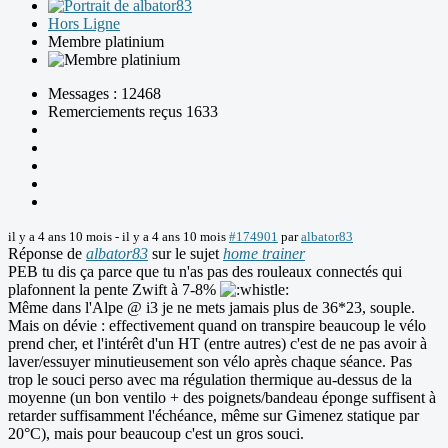
Hors Ligne
Membre platinium
Messages : 12468
Remerciements reçus 1633
il y a 4 ans 10 mois
-
il y a 4 ans 10 mois
#174901
par
albator83
Réponse de
albator83
sur le sujet
home trainer
PEB tu dis ça parce que tu n'as pas des rouleaux connectés qui
plafonnent la pente Zwift à 7-8%
Même dans l'Alpe @ i3 je ne mets jamais plus de 36*23, souple.
Mais on dévie : effectivement quand on transpire beaucoup le vélo
prend cher, et l'intérêt d'un HT (entre autres) c'est de ne pas avoir à
laver/essuyer minutieusement son vélo après chaque séance. Pas
trop le souci perso avec ma régulation thermique au-dessus de la
moyenne (un bon ventilo + des poignets/bandeau éponge suffisent à
retarder suffisamment l'échéance, même sur Gimenez statique par
20°C), mais pour beaucoup c'est un gros souci.