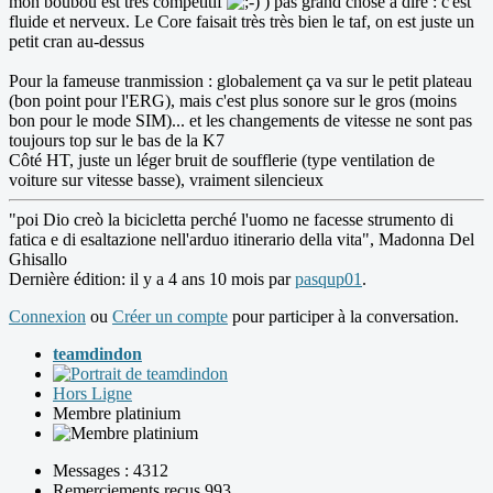
mon boubou est très compétitif
) pas grand chose à dire : c'est
fluide et nerveux. Le Core faisait très très bien le taf, on est juste un
petit cran au-dessus
Pour la fameuse tranmission : globalement ça va sur le petit plateau
(bon point pour l'ERG), mais c'est plus sonore sur le gros (moins
bon pour le mode SIM)... et les changements de vitesse ne sont pas
toujours top sur le bas de la K7
Côté HT, juste un léger bruit de soufflerie (type ventilation de
voiture sur vitesse basse), vraiment silencieux
"poi Dio creò la bicicletta perché l'uomo ne facesse strumento di
fatica e di esaltazione nell'arduo itinerario della vita", Madonna Del
Ghisallo
Dernière édition: il y a 4 ans 10 mois par
pasqup01
.
Connexion
ou
Créer un compte
pour participer à la conversation.
teamdindon
Hors Ligne
Membre platinium
Messages : 4312
Remerciements reçus 993