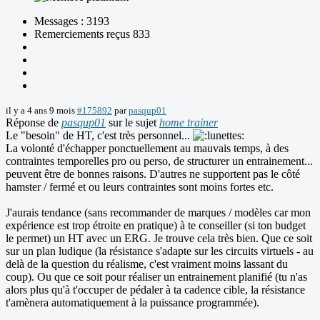
Messages : 3193
Remerciements reçus 833
il y a 4 ans 9 mois
#175892
par
pasqup01
Réponse de
pasqup01
sur le sujet
home trainer
Le "besoin" de HT, c'est très personnel...
La volonté d'échapper ponctuellement au mauvais temps, à des
contraintes temporelles pro ou perso, de structurer un entrainement...
peuvent être de bonnes raisons. D'autres ne supportent pas le côté
hamster / fermé et ou leurs contraintes sont moins fortes etc.
J'aurais tendance (sans recommander de marques / modèles car mon
expérience est trop étroite en pratique) à te conseiller (si ton budget
le permet) un HT avec un ERG. Je trouve cela très bien. Que ce soit
sur un plan ludique (la résistance s'adapte sur les circuits virtuels - au
delà de la question du réalisme, c'est vraiment moins lassant du
coup). Ou que ce soit pour réaliser un entrainement planifié (tu n'as
alors plus qu'à t'occuper de pédaler à ta cadence cible, la résistance
t'amènera automatiquement à la puissance programmée).