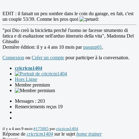
EDIT : il faisait un peu sombre dans le coin du garage, en fait, c'est
un couple 53/39. Comme les pros quoi
"poi Dio creò la bicicletta perché l'uomo ne facesse strumento di
fatica e di esaltazione nell'arduo itinerario della vita", Madonna Del
Ghisallo
Dernière édition: il y a 4 ans 10 mois par
pasqup01
.
Connexion
ou
Créer un compte
pour participer à la conversation.
cricricm1404
Hors Ligne
Membre premium
Messages : 203
Remerciements reçus 19
il y a 4 ans 9 mois
#175885
par
cricricm1404
Réponse de
cricricm1404
sur le sujet
home trainer