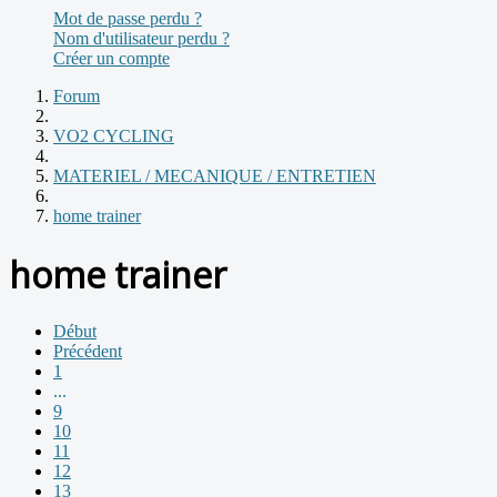
Mot de passe perdu ?
Nom d'utilisateur perdu ?
Créer un compte
Forum
VO2 CYCLING
MATERIEL / MECANIQUE / ENTRETIEN
home trainer
home trainer
Début
Précédent
1
...
9
10
11
12
13