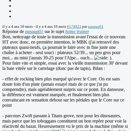
il y a 4 ans 10 mois
-
il y a 4 ans 10 mois
#174923
par
pasqup01
Réponse de
pasqup01
sur le sujet
home trainer
Bon, nettoyage de toute la transmission avant l'essai de ce nouveau
HT avec donc, en première intention, le MBK (j'ai retrouvé des
plateaux quasi-neufs, ça pourrait le faire avec in fine juste une
chaîne à acheter - seul souci : plateaux 52/39... un peu gros pour
moi... au mini j'aurais 39-25 pour l'Alpe... ouch...
).
Pour faire vite et simple, essai avec la vieille transmission 30' devant
la baie vitrée sur le carrelage (donc pas de tapis). Bilan :
- effet de rocking bien plus marqué qu'avec le Core. On est sans
doute loin d'un plate (jamais essayé mais de ce que j'ai pu
comprendre), mais agréablement surpris sur ce point. En danseuse,
la différence est vraiment marquée, et finalement bien plus
convaincant en sensation debout sur les pédales que le Core sur ce
point
- parcours Zwift passant à Titans grove, non pour les dinosaures,
mais parce que les toboggans constituent un bon repère pour voir la
réactivité du bazar. Heureusement vu le prix de la machine (même si