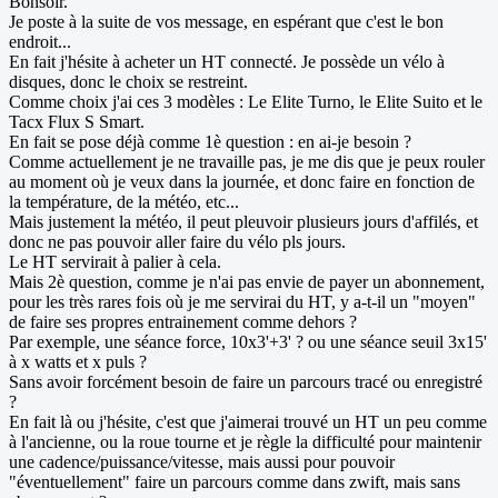
Bonsoir.
Je poste à la suite de vos message, en espérant que c'est le bon
endroit...
En fait j'hésite à acheter un HT connecté. Je possède un vélo à
disques, donc le choix se restreint.
Comme choix j'ai ces 3 modèles : Le Elite Turno, le Elite Suito et le
Tacx Flux S Smart.
En fait se pose déjà comme 1è question : en ai-je besoin ?
Comme actuellement je ne travaille pas, je me dis que je peux rouler
au moment où je veux dans la journée, et donc faire en fonction de
la température, de la météo, etc...
Mais justement la météo, il peut pleuvoir plusieurs jours d'affilés, et
donc ne pas pouvoir aller faire du vélo pls jours.
Le HT servirait à palier à cela.
Mais 2è question, comme je n'ai pas envie de payer un abonnement,
pour les très rares fois où je me servirai du HT, y a-t-il un "moyen"
de faire ses propres entrainement comme dehors ?
Par exemple, une séance force, 10x3'+3' ? ou une séance seuil 3x15'
à x watts et x puls ?
Sans avoir forcément besoin de faire un parcours tracé ou enregistré
?
En fait là ou j'hésite, c'est que j'aimerai trouvé un HT un peu comme
à l'ancienne, ou la roue tourne et je règle la difficulté pour maintenir
une cadence/puissance/vitesse, mais aussi pour pouvoir
"éventuellement" faire un parcours comme dans zwift, mais sans