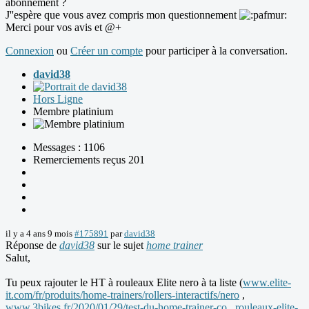
abonnement ?
J''espère que vous avez compris mon questionnement
Merci pour vos avis et @+
Connexion
ou
Créer un compte
pour participer à la conversation.
david38
Hors Ligne
Membre platinium
Messages : 1106
Remerciements reçus 201
il y a 4 ans 9 mois
#175891
par
david38
Réponse de
david38
sur le sujet
home trainer
Salut,
Tu peux rajouter le HT à rouleaux Elite nero à ta liste (
www.elite-
it.com/fr/produits/home-trainers/rollers-interactifs/nero
,
www.3bikes.fr/2020/01/29/test-du-home-trainer-co...rouleaux-elite-