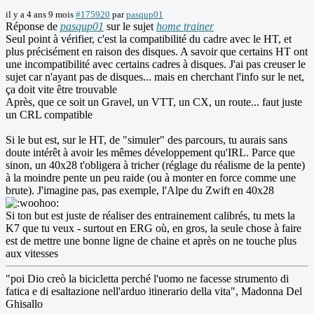
il y a 4 ans 9 mois
#175920
par
pasqup01
Réponse de
pasqup01
sur le sujet
home trainer
Seul point à vérifier, c'est la compatibilité du cadre avec le HT, et
plus précisément en raison des disques. A savoir que certains HT ont
une incompatibilité avec certains cadres à disques. J'ai pas creuser le
sujet car n'ayant pas de disques... mais en cherchant l'info sur le net,
ça doit vite être trouvable
Après, que ce soit un Gravel, un VTT, un CX, un route... faut juste
un CRL compatible
Si le but est, sur le HT, de "simuler" des parcours, tu aurais sans
doute intérêt à avoir les mêmes développement qu'IRL. Parce que
sinon, un 40x28 t'obligera à tricher (réglage du réalisme de la pente)
à la moindre pente un peu raide (ou à monter en force comme une
brute). J'imagine pas, pas exemple, l'Alpe du Zwift en 40x28
Si ton but est juste de réaliser des entrainement calibrés, tu mets la
K7 que tu veux - surtout en ERG où, en gros, la seule chose à faire
est de mettre une bonne ligne de chaine et après on ne touche plus
aux vitesses
"poi Dio creò la bicicletta perché l'uomo ne facesse strumento di
fatica e di esaltazione nell'arduo itinerario della vita", Madonna Del
Ghisallo