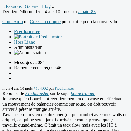
.:
Passions
|
Galerie
|
Blog
:.
Dernière édition: il y a 4 ans 10 mois par
albator83
.
Connexion
ou
Créer un compte
pour participer à la conversation.
Fredhamster
Hors Ligne
Administrateur
Messages : 2084
Remerciements reçus 346
il y a 4 ans 10 mois
#174902
par
Fredhamster
Réponse de
Fredhamster
sur le sujet
home trainer
Je pense qu'en bourrinant régulièrement en danseuse en effectuant
un mouvement de balancier comme sur route, on doit pouvoir
arriver à péter le triangle arrière.
J'avais cassé un vieux cadre acier (un peu rouillé) avec mes watts de
criquet, ce qui ne serait jamais arrivé sur route, preuve que ça
travaille quand-même. C'était un tacx flow mais avec les HT à
entrainement direct, il y a des contraintes qui sont quasiment les