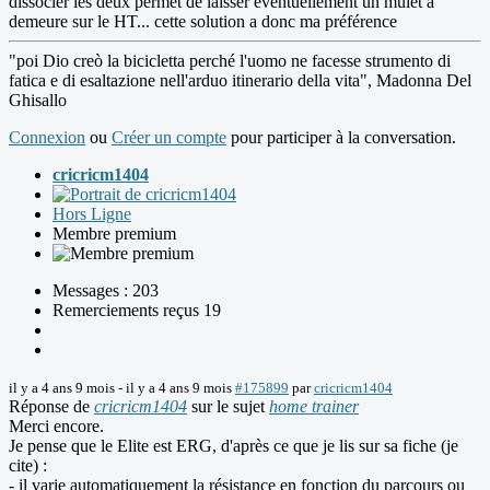
dissocier les deux permet de laisser éventuellement un mulet à
demeure sur le HT... cette solution a donc ma préférence
"poi Dio creò la bicicletta perché l'uomo ne facesse strumento di
fatica e di esaltazione nell'arduo itinerario della vita", Madonna Del
Ghisallo
Connexion
ou
Créer un compte
pour participer à la conversation.
cricricm1404
Hors Ligne
Membre premium
Messages : 203
Remerciements reçus 19
il y a 4 ans 9 mois
-
il y a 4 ans 9 mois
#175899
par
cricricm1404
Réponse de
cricricm1404
sur le sujet
home trainer
Merci encore.
Je pense que le Elite est ERG, d'après ce que je lis sur sa fiche (je
cite) :
- il varie automatiquement la résistance en fonction du parcours ou