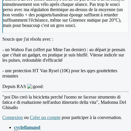
minutieusement son vélo après chaque séance. Pas trop le souci
perso avec ma régulation thermique au-dessus de la moyenne (un
bon ventilo + des poignets/bandeau éponge suffisent à retarder
suffisamment l'échéance, même sur Gimenez statique par 20°C),
mais pour beaucoup c'est un gros souci.
Soucis que j'ai résolu avec :
- un Wahoo Fan (offert par Mme l'an dernier) : au départ je pensais
que c'était un gadget, en pratique je suis bluffé. Vitesse indicée sur
les pulses, redoutable d'efficacité
- une protection HT Van Rysel (10€) pour les qqes gouttelettes
restantes
Depuis RAS
"poi Dio creò la bicicletta perché l'uomo ne facesse strumento di
fatica e di esaltazione nell'arduo itinerario della vita", Madonna Del
Ghisallo
Connexion
ou
Créer un compte
pour participer à la conversation.
cycloflamand