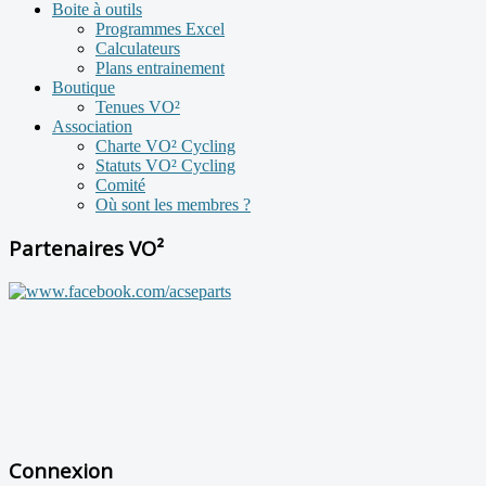
Boite à outils
Programmes Excel
Calculateurs
Plans entrainement
Boutique
Tenues VO²
Association
Charte VO² Cycling
Statuts VO² Cycling
Comité
Où sont les membres ?
Partenaires VO²
Connexion