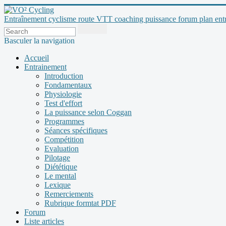
Entraînement cyclisme route VTT coaching puissance forum plan entraî
Basculer la navigation
Accueil
Entrainement
Introduction
Fondamentaux
Physiologie
Test d'effort
La puissance selon Coggan
Programmes
Séances spécifiques
Compétition
Evaluation
Pilotage
Diététique
Le mental
Lexique
Remerciements
Rubrique formtat PDF
Forum
Liste articles