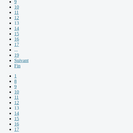
9
10
11
12
13
14
15
16
17
...
19
Suivant
Fin
1
8
9
10
11
12
13
14
15
16
17