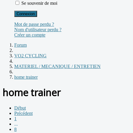
Se souvenir de moi
Connexion
Mot de passe perdu ?
Nom d'utilisateur perdu ?
Créer un compte
Forum
VO2 CYCLING
MATERIEL / MECANIQUE / ENTRETIEN
home trainer
home trainer
Début
Précédent
1
...
8