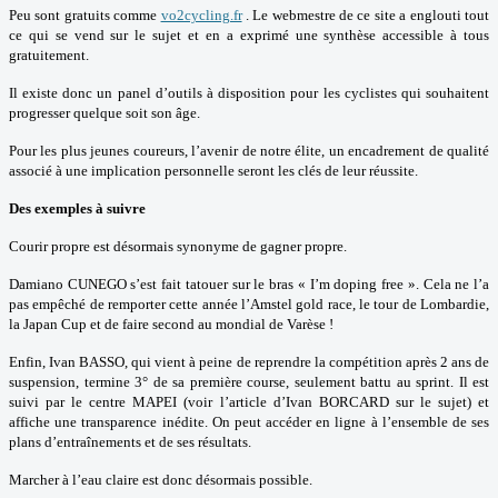
Peu sont gratuits comme
vo2cycling.fr
. Le webmestre de ce site a englouti tout
ce qui se vend sur le sujet et en a exprimé une synthèse accessible à tous
gratuitement.
Il existe donc un panel d’outils à disposition pour les cyclistes qui souhaitent
progresser quelque soit son âge.
Pour les plus jeunes coureurs, l’avenir de notre élite, un encadrement de qualité
associé à une implication personnelle seront les clés de leur réussite.
Des exemples à suivre
Courir propre est désormais synonyme de gagner propre.
Damiano CUNEGO s’est fait tatouer sur le bras « I’m doping free ». Cela ne l’a
pas empêché de remporter cette année l’Amstel gold race, le tour de Lombardie,
la Japan Cup et de faire second au mondial de Varèse !
Enfin, Ivan BASSO, qui vient à peine de reprendre la compétition après 2 ans de
suspension, termine 3° de sa première course, seulement battu au sprint. Il est
suivi par le centre MAPEI (voir l’article d’Ivan BORCARD sur le sujet) et
affiche une transparence inédite. On peut accéder en ligne à l’ensemble de ses
plans d’entraînements et de ses résultats.
Marcher à l’eau claire est donc désormais possible.