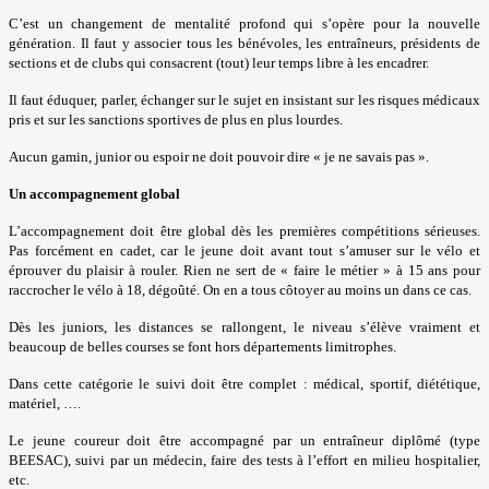
C’est un changement de mentalité profond qui s’opère pour la nouvelle
génération. Il faut y associer tous les bénévoles, les entraîneurs, présidents de
sections et de clubs qui consacrent (tout) leur temps libre à les encadrer.
Il faut éduquer, parler, échanger sur le sujet en insistant sur les risques médicaux
pris et sur les sanctions sportives de plus en plus lourdes.
Aucun gamin, junior ou espoir ne doit pouvoir dire « je ne savais pas ».
Un accompagnement global
L’accompagnement doit être global dès les premières compétitions sérieuses.
Pas forcément en cadet, car le jeune doit avant tout s’amuser sur le vélo et
éprouver du plaisir à rouler. Rien ne sert de « faire le métier » à 15 ans pour
raccrocher le vélo à 18, dégoûté. On en a tous côtoyer au moins un dans ce cas.
Dès les juniors, les distances se rallongent, le niveau s’élève vraiment et
beaucoup de belles courses se font hors départements limitrophes.
Dans cette catégorie le suivi doit être complet : médical, sportif, diététique,
matériel, ….
Le jeune coureur doit être accompagné par un entraîneur diplômé (type
BEESAC), suivi par un médecin, faire des tests à l’effort en milieu hospitalier,
etc.