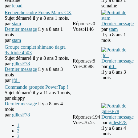
semaine
il y a 8 ans 1
par
lebad
semaine
Recherche cadre Focus Mares CX
Sujet démarré il y a 8 ans 1 mois,
par
stam
Réponses:
0
Dernier message
Dernier message
il y a 8 ans 1
Vues:
4146
par
stam
mois
il y a 8 ans 1
par
stam
mois
Groupe complet shimano tiagra
9v triple 4503
Sujet démarré il y a 8 ans 3 mois,
Réponses:
5
Dernier message
par
gillesF78
Vues:
8588
par
jfd_
Dernier message
il y a 8 ans 3
il y a 8 ans 3
mois
mois
par
jfd_
Commande groupée PowerTap !
Sujet démarré il y a 11 ans 1 mois,
par
skippy
Dernier message
il y a 8 ans 4
mois
par
gillesF78
Réponses:
194
Dernier message
Vues:
76.5k
par
gillesF78
1
il y a 8 ans 4
2
mois
3