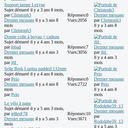
Support lampe Lezyne
Sujet démarré il y a 3 ans 8 mois,
par
Christoph3
Réponses:
0
Dernier message
Dernier message
il y a 3 ans 8
Vues:
2056
par
Christoph3
mois
il y a 3 ans 8
par
Christoph3
mois
Donne colle à boyau + cadeau
Sujet démarré il y a 4 ans 3 mois,
par
lebad
Réponses:
7
Dernier message
Dernier message
il y a 4 ans 3
Vues:
3056
par
jfd_
mois
il y a 4 ans 3
par
jfd_
mois
Selle Berk Lupina padded 132mm
Sujet démarré il y a 4 ans 8 mois,
par
Peio
Réponses:
0
Dernier message
Dernier message
il y a 4 ans 8
Vues:
2722
par
Peio
mois
il y a 4 ans 8
par
Peio
mois
Le vélo à papa
Sujet démarré il y a 5 ans 3 mois,
Dernier message
par
gillesF78
Réponses:
10
par
Dernier message
il y a 5 ans 3
Vues:
3671
Rodolphe59_13
mois
il y a 5 ans 3