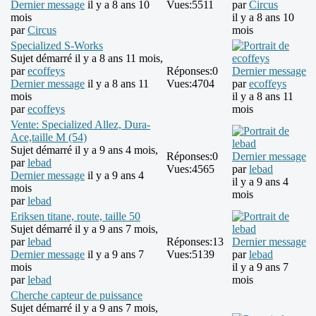
Dernier message
il y a 8 ans 10
Vues:
5511
par
Circus
mois
il y a 8 ans 10
par
Circus
mois
Specialized S-Works
Sujet démarré il y a 8 ans 11 mois,
par
ecoffeys
Réponses:
0
Dernier message
Dernier message
il y a 8 ans 11
Vues:
4704
par
ecoffeys
mois
il y a 8 ans 11
par
ecoffeys
mois
Vente: Specialized Allez, Dura-
Ace,taille M (54)
Sujet démarré il y a 9 ans 4 mois,
Réponses:
0
Dernier message
par
lebad
Vues:
4565
par
lebad
Dernier message
il y a 9 ans 4
il y a 9 ans 4
mois
mois
par
lebad
Eriksen titane, route, taille 50
Sujet démarré il y a 9 ans 7 mois,
par
lebad
Réponses:
13
Dernier message
Dernier message
il y a 9 ans 7
Vues:
5139
par
lebad
mois
il y a 9 ans 7
par
lebad
mois
Cherche capteur de puissance
Sujet démarré il y a 9 ans 7 mois,