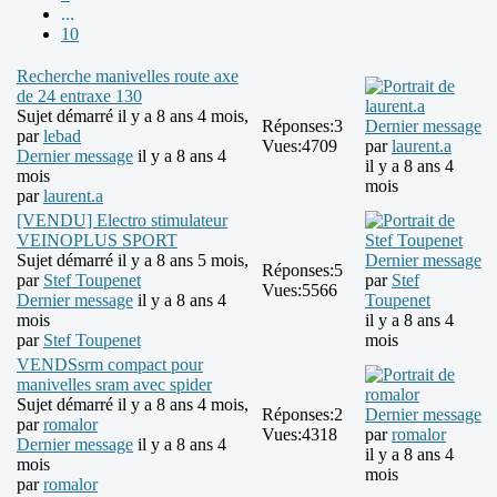
...
10
Recherche manivelles route axe
de 24 entraxe 130
Sujet démarré il y a 8 ans 4 mois,
Réponses:
3
Dernier message
par
lebad
Vues:
4709
par
laurent.a
Dernier message
il y a 8 ans 4
il y a 8 ans 4
mois
mois
par
laurent.a
[VENDU] Electro stimulateur
VEINOPLUS SPORT
Sujet démarré il y a 8 ans 5 mois,
Dernier message
Réponses:
5
par
Stef Toupenet
par
Stef
Vues:
5566
Dernier message
il y a 8 ans 4
Toupenet
mois
il y a 8 ans 4
par
Stef Toupenet
mois
VENDSsrm compact pour
manivelles sram avec spider
Sujet démarré il y a 8 ans 4 mois,
Réponses:
2
Dernier message
par
romalor
Vues:
4318
par
romalor
Dernier message
il y a 8 ans 4
il y a 8 ans 4
mois
mois
par
romalor