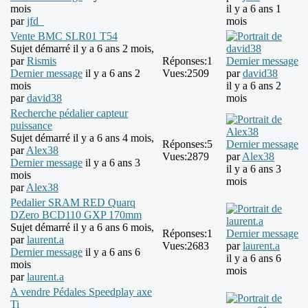
mois
il y a 6 ans 1
par
jfd_
mois
Vente BMC SLR01 T54
Sujet démarré il y a 6 ans 2 mois,
par
Rismis
Réponses:
1
Dernier message
Dernier message
il y a 6 ans 2
Vues:
2509
par
david38
mois
il y a 6 ans 2
par
david38
mois
Recherche pédalier capteur
puissance
Sujet démarré il y a 6 ans 4 mois,
Réponses:
5
Dernier message
par
Alex38
Vues:
2879
par
Alex38
Dernier message
il y a 6 ans 3
il y a 6 ans 3
mois
mois
par
Alex38
Pedalier SRAM RED Quarq
DZero BCD110 GXP 170mm
Sujet démarré il y a 6 ans 6 mois,
Réponses:
1
Dernier message
par
laurent.a
Vues:
2683
par
laurent.a
Dernier message
il y a 6 ans 6
il y a 6 ans 6
mois
mois
par
laurent.a
A vendre Pédales Speedplay axe
Ti