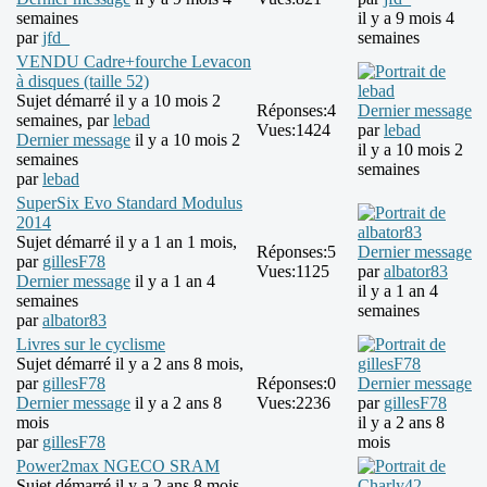
semaines
il y a 9 mois 4
par
jfd_
semaines
VENDU Cadre+fourche Levacon
à disques (taille 52)
Sujet démarré il y a 10 mois 2
Réponses:
4
Dernier message
semaines, par
lebad
Vues:
1424
par
lebad
Dernier message
il y a 10 mois 2
il y a 10 mois 2
semaines
semaines
par
lebad
SuperSix Evo Standard Modulus
2014
Sujet démarré il y a 1 an 1 mois,
Réponses:
5
Dernier message
par
gillesF78
Vues:
1125
par
albator83
Dernier message
il y a 1 an 4
il y a 1 an 4
semaines
semaines
par
albator83
Livres sur le cyclisme
Sujet démarré il y a 2 ans 8 mois,
par
gillesF78
Réponses:
0
Dernier message
Dernier message
il y a 2 ans 8
Vues:
2236
par
gillesF78
mois
il y a 2 ans 8
par
gillesF78
mois
Power2max NGECO SRAM
Sujet démarré il y a 2 ans 8 mois,