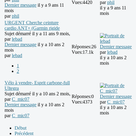
Vues:
4420
par
phil
Dernier message
il y a 9 ans 11
il y a 9 ans 11
mois
mois
par
phil
URGENT Cherche ceinture
cardio ANT+ (Garmin rigide
Sujet démarré il y a 11 ans 9 mois,
par
lebad
Dernier message
il y a 10 ans 2
Réponses:
26
Dernier message
mois
Vues:
17.1k
par
lebad
par
lebad
il y a 10 ans 2
mois
1
2
Vélo à vendre- Esprit carbone-full
Ultegra
Sujet démarré il y a 10 ans 2 mois,
Réponses:
0
Dernier message
par
C_mic07
Vues:
4373
par
C_mic07
Dernier message
il y a 10 ans 2
il y a 10 ans 2
mois
mois
par
C_mic07
Début
Précédent