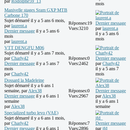
par
Rodolphe59_13
mois
Manivelle stages Sram GXP MTB
Carbone 170
Sujet démarré il y a 5 ans 6 mois,
Réponses:
19
Dernier message
par
laurent.a
Vues:
3210
par
laurent.a
Dernier message
il y a 5 ans 6
il y a 5 ans 6
mois
mois
par
laurent.a
VTT DENGFU M06
Sujet démarré il y a 5 ans 7 mois,
par
Charly42
Réponses:
0
Dernier message
Dernier message
il y a 5 ans 7
Vues:
2462
par
Charly42
mois
il y a 5 ans 7
par
Charly42
mois
Dossard la Madeleine
Sujet démarré il y a 6 ans 1
semaine, par
Alex38
Réponses:
0
Dernier message
Dernier message
il y a 6 ans 1
Vues:
2967
par
Alex38
semaine
il y a 6 ans 1
par
Alex38
semaine
Specialized turbo levo (VAE)
Sujet démarré il y a 6 ans 1 mois,
par
Charly42
Réponses:
7
Dernier message
Dernier message
il y a 6 ans 1
Vues:
2896
par
jfd_