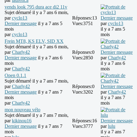
par
laurent.a
vends look 795 dura ace di2 11v
Sujet démarré il y a 7 ans 6 mois,
par
cyclo13
Réponses:
13
Dernier message
Dernier message
il y a 7 ans 5
Vues:
3751
par
cyclo13
mois
il y a 7 ans 5
par
cyclo13
mois
Frein MT8, KS ELV, SID XX
Sujet démarré il y a 7 ans 6 mois,
par
Charly42
Réponses:
0
Dernier message
Dernier message
il y a 7 ans 6
Vues:
2850
par
Charly42
mois
il y a 7 ans 6
par
Charly42
mois
Open 0.1.1
Sujet démarré il y a 7 ans 7 mois,
par
Charly42
Réponses:
0
Dernier message
Dernier message
il y a 7 ans 7
Vues:
3202
par
Charly42
mois
il y a 7 ans 7
par
Charly42
mois
mon nouveau vélo
Sujet démarré il y a 7 ans 7 mois,
par
kikinou16
Réponses:
16
Dernier message
Dernier message
il y a 7 ans 7
Vues:
3777
par
lulu
mois
il y a 7 ans 7