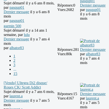
Sujet démarré il y a 6 ans 8 mois,
Réponses:
0
Dernier message
par
pasqup01
Vues:
2682
par
pasqup01
Dernier message
il y a 6 ans 8
il y a 6 ans 8
mois
mois
par
pasqup01
garmin 500
Sujet démarré il y a 14 ans 1
semaine, par
lulu
Dernier message
il y a 7 ans 4
mois
par
albator83
Réponses:
281
Dernier message
Vues:
80k
par
albator83
1
il y a 7 ans 4
2
mois
3
...
15
[Vendu] Ultegra Di2 disque/
Roues CK/ Scott Addict
Sujet démarré il y a 7 ans 6 mois,
Réponses:
15
Dernier message
par
laurent.a
Vues:
4167
par
laurent.a
Dernier message
il y a 7 ans 5
il y a 7 ans 5
mois
mois