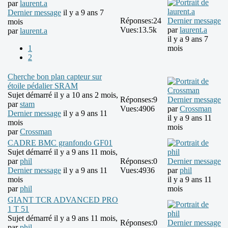
par
laurent.a
Dernier message
il y a 9 ans 7
Réponses:
24
Dernier message
mois
Vues:
13.5k
par
laurent.a
par
laurent.a
il y a 9 ans 7
1
mois
2
Cherche bon plan capteur sur
étoile pédalier SRAM
Sujet démarré il y a 10 ans 2 mois,
Réponses:
9
Dernier message
par
stam
Vues:
4906
par
Crossman
Dernier message
il y a 9 ans 11
il y a 9 ans 11
mois
mois
par
Crossman
CADRE BMC granfondo GF01
Sujet démarré il y a 9 ans 11 mois,
par
phil
Réponses:
0
Dernier message
Dernier message
il y a 9 ans 11
Vues:
4936
par
phil
mois
il y a 9 ans 11
par
phil
mois
GIANT TCR ADVANCED PRO
1 T 51
Sujet démarré il y a 9 ans 11 mois,
Réponses:
0
Dernier message
par
phil