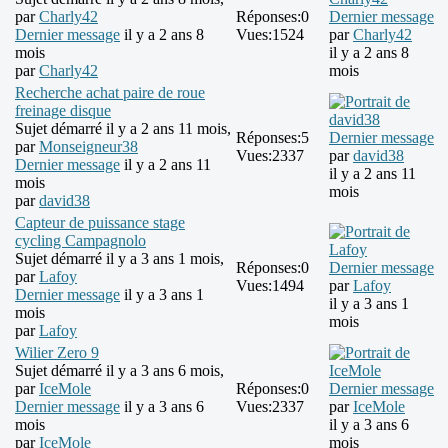
par
Charly42
Réponses:
0
Dernier message
Dernier message
il y a 2 ans 8
Vues:
1524
par
Charly42
mois
il y a 2 ans 8
par
Charly42
mois
Recherche achat paire de roue
freinage disque
Sujet démarré il y a 2 ans 11 mois,
Réponses:
5
Dernier message
par
Monseigneur38
Vues:
2337
par
david38
Dernier message
il y a 2 ans 11
il y a 2 ans 11
mois
mois
par
david38
Capteur de puissance stage
cycling Campagnolo
Sujet démarré il y a 3 ans 1 mois,
Réponses:
0
Dernier message
par
Lafoy
Vues:
1494
par
Lafoy
Dernier message
il y a 3 ans 1
il y a 3 ans 1
mois
mois
par
Lafoy
Wilier Zero 9
Sujet démarré il y a 3 ans 6 mois,
par
IceMole
Réponses:
0
Dernier message
Dernier message
il y a 3 ans 6
Vues:
2337
par
IceMole
mois
il y a 3 ans 6
par
IceMole
mois