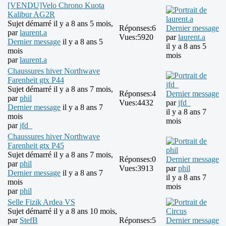
[VENDU]Velo Chrono Kuota
Kalibur AG2R
Sujet démarré il y a 8 ans 5 mois,
Réponses:
6
Dernier message
par
laurent.a
Vues:
5920
par
laurent.a
Dernier message
il y a 8 ans 5
il y a 8 ans 5
mois
mois
par
laurent.a
Chaussures hiver Northwave
Farenheit gtx P44
Sujet démarré il y a 8 ans 7 mois,
Réponses:
4
Dernier message
par
phil
Vues:
4432
par
jfd_
Dernier message
il y a 8 ans 7
il y a 8 ans 7
mois
mois
par
jfd_
Chaussures hiver Northwave
Farenheit gtx P45
Sujet démarré il y a 8 ans 7 mois,
Réponses:
0
Dernier message
par
phil
Vues:
3913
par
phil
Dernier message
il y a 8 ans 7
il y a 8 ans 7
mois
mois
par
phil
Selle Fizik Ardea VS
Sujet démarré il y a 8 ans 10 mois,
par
StefB
Réponses:
5
Dernier message