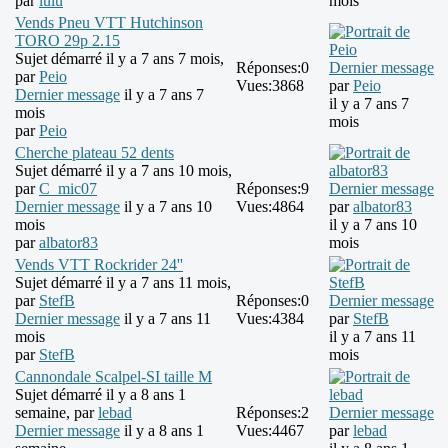
par
lulu
mois
Vends Pneu VTT Hutchinson
TORO 29p 2.15
Sujet démarré il y a 7 ans 7 mois,
Réponses:
0
Dernier message
par
Peio
Vues:
3868
par
Peio
Dernier message
il y a 7 ans 7
il y a 7 ans 7
mois
mois
par
Peio
Cherche plateau 52 dents
Sujet démarré il y a 7 ans 10 mois,
par
C_mic07
Réponses:
9
Dernier message
Dernier message
il y a 7 ans 10
Vues:
4864
par
albator83
mois
il y a 7 ans 10
par
albator83
mois
Vends VTT Rockrider 24''
Sujet démarré il y a 7 ans 11 mois,
par
StefB
Réponses:
0
Dernier message
Dernier message
il y a 7 ans 11
Vues:
4384
par
StefB
mois
il y a 7 ans 11
par
StefB
mois
Cannondale Scalpel-SI taille M
Sujet démarré il y a 8 ans 1
semaine, par
lebad
Réponses:
2
Dernier message
Dernier message
il y a 8 ans 1
Vues:
4467
par
lebad