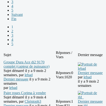
3
4
5
Suivant
Fin
1
2
3
4
5
Réponses /
Sujet
Dernier message
Vues
Groupe Dura Ace di2 9170
complet (capteur de puissance)
Sujet démarré il y a 9 mois 2
Réponses:
0
Dernier message
semaines, par
lebad
Vues:
1020
par
lebad
Dernier message
il y a 9 mois 2
il y a 9 mois 2
semaines
semaines
par
lebad
Paire roues Corima à vendre
Sujet démarré il y a 9 mois 4
semaines, par
Christoph3
Réponses:
1
Dernier message
Dernier message
il y a 9 mois 4
Vues:
821
par
jfd_